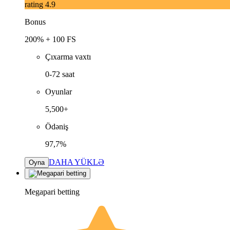
rating
4.9
Bonus
200% + 100 FS
Çıxarma vaxtı
0-72 saat
Oyunlar
5,500+
Ödəniş
97,7%
DAHA YÜKLƏ
Oyna
Megapari betting