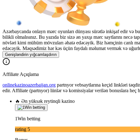
Azərbaycanda onlayn mərc oyunları dünyası sürətlə inkişaf edir və bu
bilikli olmalısınız. Bu yazıda biz sizə ən yaxşı mərc saytlarını necə t
növləri kimi mühüm mövzuları əhatə edəcəyik. Biz həmçinin canlı mərc
edəcəyik. Məqsədimiz hər kəs üçün faydalı məlumat vermək və uğurlu
Genişləndirin
yığcamlaşdırın
Affiliate Açıqlama
onlinekazinoazerbaijan.org
partnyor vebsaytlarına keçid linkləri təqdi
edir. Affiliate (partnyor) liinlər və komissiyalar verilən bonuslara heç
🔥
Ən yüksək reytinqli kazino
1Win betting
rating
5
Bonus