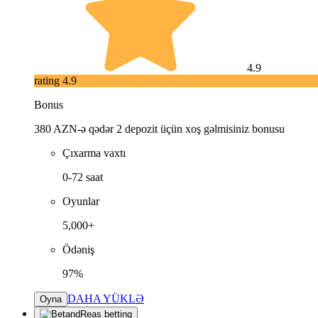
4.9
rating
4.9
Bonus
380 AZN-ə qədər 2 depozit üçün xoş gəlmisiniz bonusu
Çıxarma vaxtı
0-72 saat
Oyunlar
5,000+
Ödəniş
97%
DAHA YÜKLƏ
Oyna