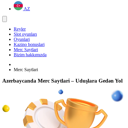
AZ
Reyler
Slot oyunları
Oyunlari
Kazino bonuslari
Merc Saytlari
Bizim hakkımızda
Merc Saytlari
Azerbaycanda Merc Saytlari – Uduşlara Gedən Yol