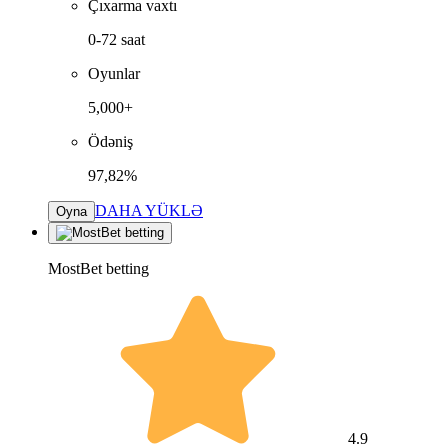
Çıxarma vaxtı
0-72 saat
Oyunlar
5,000+
Ödəniş
97,82%
DAHA YÜKLƏ
Oyna
MostBet betting
4.9