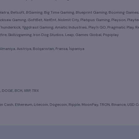
latra, Betsoft, BGaming, Big Time Gaming, Blueprint Gaming, Booming Games
ksaw Gaming, iSoftBet, NetEnt, Nolimit City, Platipus Gaming, Playson, Playt
hunderkick, Yggdrasil Gaming, Amatic Industries, Play'n GO, Pragmatic Play, 
fire, Skillzzgaming, Iron Dog Studios, Leap, Games Global, Popiplay
lmaniya, Avstriya, Bolqarıstan, Fransa, İspaniya
C, DOGE, BCH, XRP, TRX
oin Cash, Ethereum, Litecoin, Dogecoin, Ripple, MoonPay, TRON, Binance, USD Co