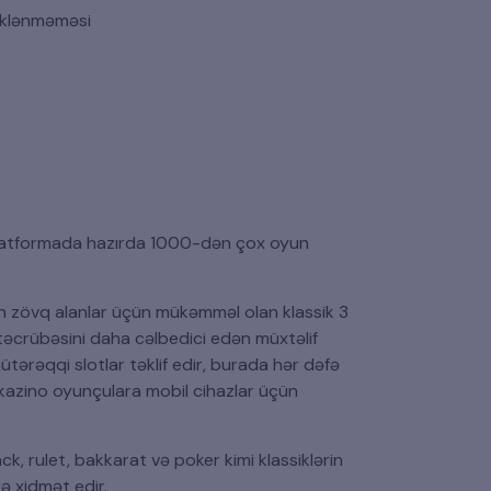
əklənməməsi
. Platformada hazırda 1000-dən çox oyun
ən zövq alanlar üçün mükəmməl olan klassik 3
n təcrübəsini daha cəlbedici edən müxtəlif
tərəqqi slotlar təklif edir, burada hər dəfə
 kazino oyunçulara mobil cihazlar üçün
k, rulet, bakkarat və poker kimi klassiklərin
ə xidmət edir.