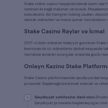
Stake online casino haqqında bilmək lazım olan h
təminatı ilə bağlı məlumat verəcəyik. Məqaləmi
edəcəksiniz. Biz həmçinin ödəniş üsulları, depozit
dəstək xidmətləri və məsul qumar təcrübələrini
Stake Casino Rəylər və İcmal
2017-ci ildən etibarən fəaliyyət göstərən Stake
lisenziyası ilə öz xidmətlərini qlobal miqyasda tə
təcrübəsi axtaran oyunçular arasında güclü rep
Onlayn Kazino Stake Platfor
Stake Casino platformasında qeydiyyatdan keçm
prosesdir. Başlamağınıza kömək edəcək və rahat
Qeydiyyat səhifəsinə daxil olun.
Əvvəlc
Qeydiyyat prosesinə başlamaq üçün üzərin