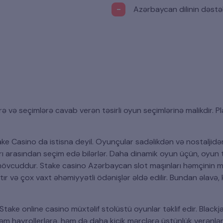
Azərbaycan dilinin dəst
rə və seçimlərə cavab verən təsirli oyun seçimlərinə malikdir
ake Casino da istisna deyil. Oyunçular sadəlikdən və nostaljid
nları arasından seçim edə bilərlər. Daha dinamik oyun üçün, oyu
 mövcuddur. Stake casino Azərbaycan slot maşınları həmçinin mü
ır və çox vaxt əhəmiyyətli ödənişlər əldə edilir. Bundan əlavə,
ake online casino müxtəlif stolüstü oyunlar təklif edir. Blackjac
əm hayrollerlərə, həm də daha kiçik mərclərə üstünlük verənlər