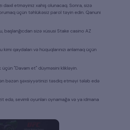
 daxil etməyiniz xahiş olunacaq. Sonra, sizə
 qorumaq üçün təhlükəsiz parol təyin edin. Qanuni
u, başlanğıcdan sizə xüsusi Stake casino AZ
çu kimi qaydaları və hüquqlarınızı anlamaq üçün
üçün "Davam et" düyməsini klikləyin.
ən bəzən şəxsiyyətinizi təsdiq etməyi tələb edə
zit edə, sevimli oyunları oynamağa və ya idmana