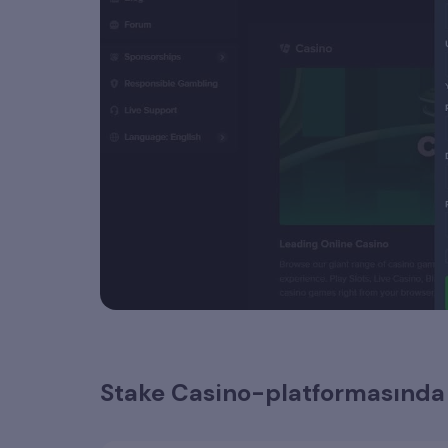
Stake Casino-platformasında o