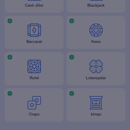
Canlı diler
Blackjack
Baccarat
Keno
Rulet
Lotereyalar
Craps
binqo