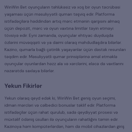
WinWin Bet oyunçuların təhlükəsiz və xoş bir oyun təcrübəsi
yaşaması üçün məsuliyyətli qumarı təşviq edir. Platforma
istifadəçilərə həddindən artıq mərc etmənin qarşısını almaq
üçün depozit, mərc və oyun vaxtına limitlər təyin etməyi
tövsiyə edir. Eyni zamanda, oyunçular ehtiyac duyduqda
özlərini müvəqqəti və ya daimi olaraq məhdudlaşdıra bilərlər.
Kazino, qumarla bağlı çətinlik yaşayanlar üçün dəstək resursları
təqdim edir. Məsuliyyətli qumar prinsiplərinə əməl etməklə
oyunçular oyunlardan həzz ala və xərclərini, eləcə də vaxtlarını
nəzarətdə saxlaya bilərlər.
Yekun Fikirlər
Yekun olaraq qeyd edək ki, WinWin Bet geniş oyun seçimi,
idman mərcləri və cəlbedici bonuslar təklif edir. Platforma
istifadəçilər üçün rahat qurulub, sadə qeydiyyat prosesi və
müxtəlif ödəniş üsulları ilə oyunçuların rahatlığını təmin edir.
Kazinoya həm kompüterlərdən, həm də mobil cihazlardan giriş