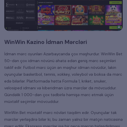
WinWin Kazino İdman Mərcləri
İdman mərc oyunları Azərbaycanda çox məşhurdur. WinWin Bet
50-dən çox idman növünü əhatə edən geniş mərc seçimləri
təklif edir. Futbol mərc üçün ən məşhur idman növüdür, lakin
oyunçular basketbol, tennis, xokkey, voleybol və boksa da mərc
edə bilərlər. Platformada hətta Formula 1, kriket, snuker,
velosiped idmanı və kiberidman üzrə mərclər də mövcuddur.
Gündəlik 1 000-dən çox tədbirlə həmişə mərc etmək üçün
müxtəlif seçimlər mövcuddur.
WinWin Bet müxtəlif mərc növləri təqdim edir. Oyunçular tək
mərclər yerləşdirə bilər ki, bu zaman yalnız bir matçın nəticəsinə
mərc edilir. Ekspress mərclər isə bir neçə mərcin birləşdirilməsi