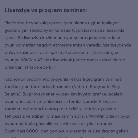
Lisenziya və proqram təminatı
Platforma beynəlxalq qumar qanunlarına uyğun fəaliyyət
göstərdiyini təsdiqləyən Kürasao Oyun Lisenziyası əsasında
işləyir. Bu lisenziya kazinonun oyunçulara qanuni və ədalətli
oyun xidmətləri təqdim etməsinə imkan yaradır. Azərbaycanda
onlayn kazinolar rəsmi şəkildə tənzimlənmir, lakin bir çox
oyunçu WinWin AZ kimi lisenziyalı platformalara daxil olaraq
onlardan istifadə edə bilir.
Kazinonun təqdim etdiyi oyunlar etibarlı proqram təminatı
tərtibatçıları tərəfindən hazırlanır (NetEnt, Pragmatic Play,
Belatra). Bu provayderlər yüksək keyfiyyətli qrafika, ədalətli
oyun prinsipləri və təhlükəsiz sistemlər yaradır. Proqram
təminatı mütəmadi olaraq test edilir ki, bütün oyunların
təhlükəsiz və etibarlı olması təmin edilsin. WinWin onlayn oyun
oynamaq üçün güvənilir və təhlükəsiz bir platformadır.
Siyahıdakı 6000-dən çox oyun arasında xüsusi diqqət çəkən