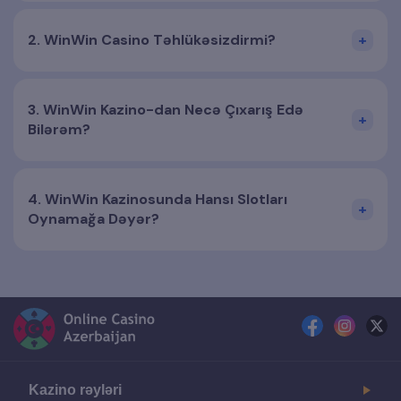
WinWin Casino Təhlükəsizdirmi?
WinWin Kazino-dan Necə Çıxarış Edə
Bilərəm?
WinWin Kazinosunda Hansı Slotları
Oynamağa Dəyər?
facebook
instagr
tw
Kazino rəyləri