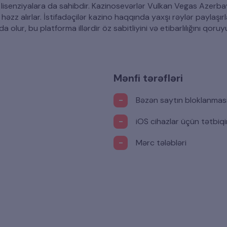
an lisenziyalara da sahibdir. Kazinosevərlər Vulkan Vegas Azer
əzz alırlar. İstifadəçilər kazino haqqında yaxşı rəylər paylaşır
 olur, bu platforma illərdir öz sabitliyini və etibarlılığını qoruyu
Mənfi tərəfləri
Bəzən saytın bloklanmas
iOS cihazlar üçün tətbiq
Mərc tələbləri