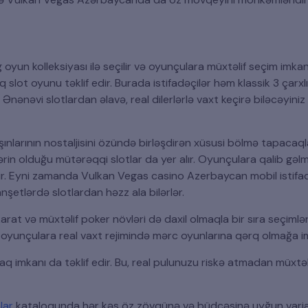
yun kolleksiyası ilə seçilir və oyunçulara müxtəlif seçim imka
lot oyunu təklif edir. Burada istifadəçilər həm klassik 3 çarxlı
Ənənəvi slotlardan əlavə, real dilerlərlə vaxt keçirə biləcəyiniz
ınlarının nostaljisini özündə birləşdirən xüsusi bölmə tapacaql
n olduğu mütərəqqi slotlar da yer alır. Oyunçulara qalib gəlm
ur. Eyni zamanda Vulkan Vegas casino Azerbaycan mobil istifad
nşetlərdə slotlardan həzz ala bilərlər.
arat və müxtəlif poker növləri də daxil olmaqla bir sıra seçimlə
da oyunçulara real vaxt rejimində mərc oyunlarına qərq olmağa im
 imkanı da təklif edir. Bu, real pulunuzu riskə atmadan müxtəl
lar
kataloqunda hər kəs öz zövqünə və büdcəsinə uyğun varian