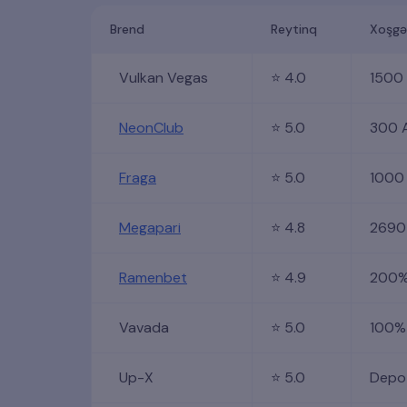
Brend
Reytinq
Xoşgə
Vulkan Vegas
⭐ 4.0
1500 
NeonClub
⭐ 5.0
300 
Fraga
⭐ 5.0
1000
Megapari
⭐ 4.8
2690 
Ramenbet
⭐ 4.9
200%
Vavada
⭐ 5.0
100%
Up-X
⭐ 5.0
Depoz