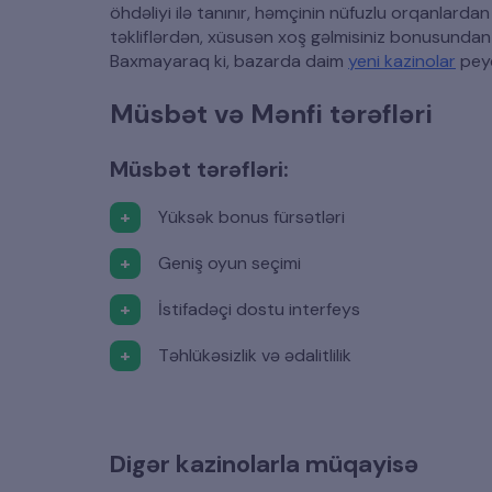
öhdəliyi ilə tanınır, həmçinin nüfuzlu orqanlard
təkliflərdən, xüsusən xoş gəlmisiniz bonusundan h
Baxmayaraq ki, bazarda daim
yeni kazinolar
peyda
Müsbət və Mənfi tərəfləri
Müsbət tərəfləri:
Yüksək bonus fürsətləri
Geniş oyun seçimi
İstifadəçi dostu interfeys
Təhlükəsizlik və ədalitlilik
Digər kazinolarla müqayisə