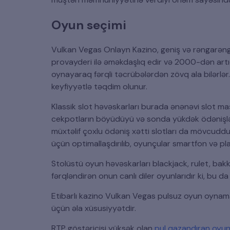
Oyun seçimi
Vulkan Vegas Onlayn Kazino, geniş və rəngarəng o
provayderi ilə əməkdaşlıq edir və 2000-dən artıq s
oynayaraq fərqli təcrübələrdən zövq ala bilərlər. 
keyfiyyətlə təqdim olunur.
Klassik slot həvəskarları burada ənənəvi slot maş
cekpotların böyüdüyü və sonda yükdək ödənişləri
müxtəlif çoxlu ödəniş xətti slotları da mövcudd
üçün optimallaşdırılıb, oyunçular smartfon və pla
Stolüstü oyun həvəskarları blackjack, rulet, bakk
fərqləndirən onun canlı diler oyunlarıdır ki, bu 
Etibarlı kazino Vulkan Vegas pulsuz oyun oynamaq
üçün əla xüsusiyyətdir.
RTP göstəricisi yüksək olan
pul qazandıran oyun