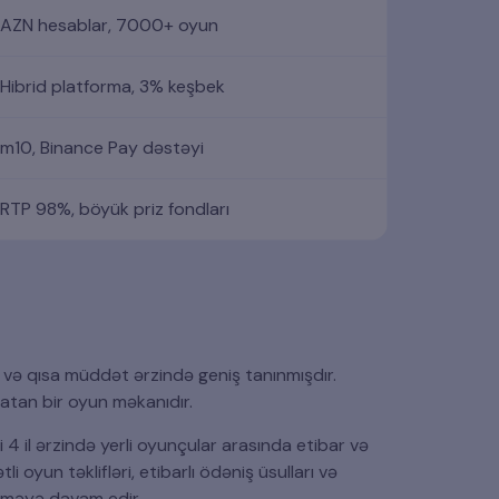
AZN hesablar, 7000+ oyun
Hibrid platforma, 3% keşbek
m10, Binance Pay dəstəyi
RTP 98%, böyük priz fondları
və qısa müddət ərzində geniş tanınmışdır.
atan bir oyun məkanıdır.
 il ərzində yerli oyunçular arasında etibar və
oyun təklifləri, etibarlı ödəniş üsulları və
məyə davam edir.