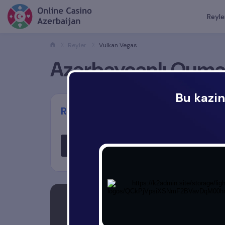
Reyle
Reyler
Vulkan Vegas
Azərbaycanlı Qumar
Bu kazin
Regionunuzda mövcud olan kazinol
Vulkanbet Cas
rating
4.1
Əlçatan de