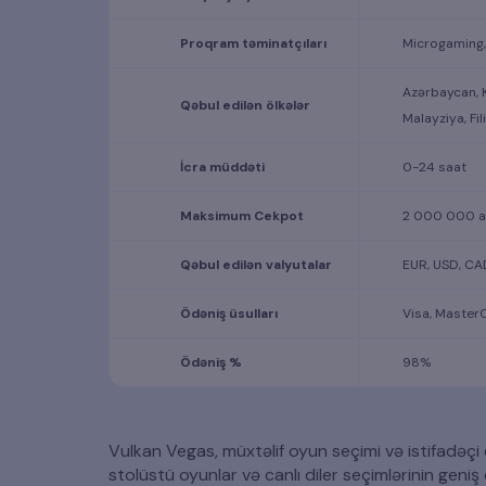
Proqram təminatçıları
Microgaming, 
Azərbaycan, K
Qəbul edilən ölkələr
Malayziya, Fil
İcra müddəti
0-24 saat
Maksimum Cekpot
2 000 000 a
Qəbul edilən valyutalar
EUR, USD, CAD
Ödəniş üsulları
Visa, MasterC
Ödəniş %
98%
Vulkan Vegas, müxtəlif oyun seçimi və istifadəçi
stolüstü oyunlar və canlı diler seçimlərinin geniş