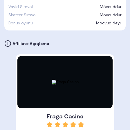
Vayld Simvol
Mövcuddur
Skatter Simvol
Mövcuddur
Bonus oyunu
Möcvud deyil
Affiliate Açıqlama
Fraga Casino
rating