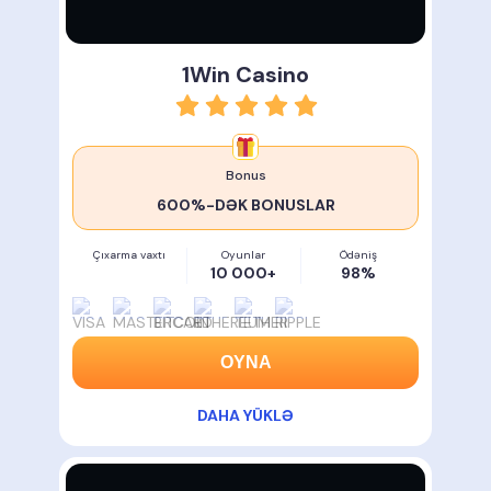
1Win Casino
rating
5
Bonus
600%-DƏK BONUSLAR
Çıxarma vaxtı
Oyunlar
Ödəniş
10 000+
98%
OYNA
DAHA YÜKLƏ