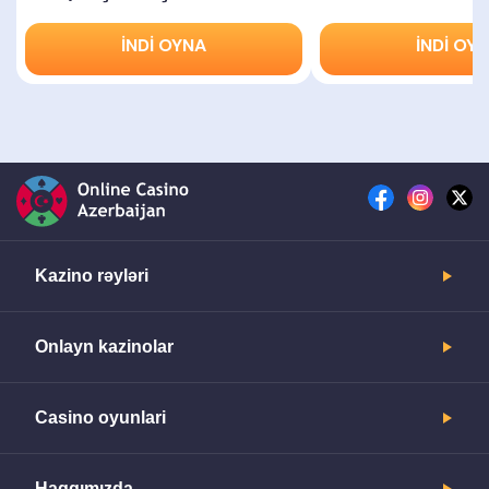
İNDI OYNA
İNDI OY
facebook
instagr
tw
Kazino rəyləri
Onlayn kazinolar
Casino oyunlari
Haqqımızda