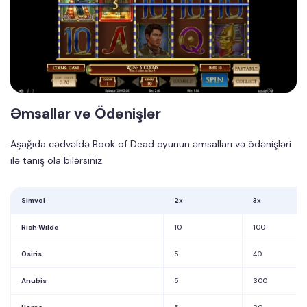
Əmsallar və Ödənişlər
Aşağıda cədvəldə Book of Dead oyunun əmsalları və ödənişləri
ilə tanış ola bilərsiniz.
Simvol
2x
3x
Rich Wilde
10
100
Osiris
5
40
Anubis
5
300