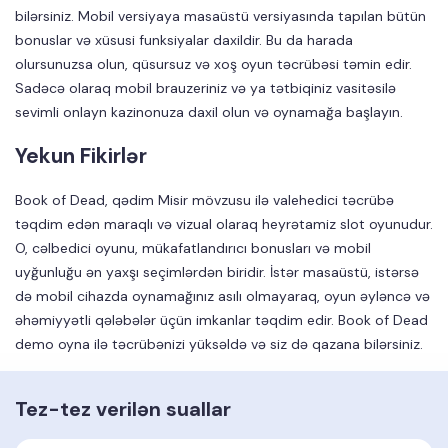
bilərsiniz. Mobil versiyaya masaüstü versiyasında tapılan bütün
bonuslar və xüsusi funksiyalar daxildir. Bu da harada
olursunuzsa olun, qüsursuz və xoş oyun təcrübəsi təmin edir.
Sadəcə olaraq mobil brauzeriniz və ya tətbiqiniz vasitəsilə
sevimli onlayn kazinonuza daxil olun və oynamağa başlayın.
Yekun Fikirlər
Book of Dead, qədim Misir mövzusu ilə valehedici təcrübə
təqdim edən maraqlı və vizual olaraq heyrətamiz slot oyunudur.
O, cəlbedici oyunu, mükafatlandırıcı bonusları və mobil
uyğunluğu ən yaxşı seçimlərdən biridir. İstər masaüstü, istərsə
də mobil cihazda oynamağınız asılı olmayaraq, oyun əyləncə və
əhəmiyyətli qələbələr üçün imkanlar təqdim edir. Book of Dead
demo oyna ilə təcrübənizi yüksəldə və siz də qazana bilərsiniz.
Tez-tez verilən suallar