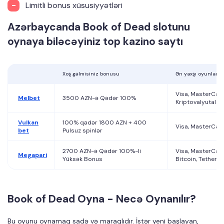
Limitli bonus xüsusiyyətləri
Azərbaycanda Book of Dead slotunu
oynaya biləcəyiniz top kazino saytı
Xoş gəlmisiniz bonusu
Ən yaxşı oyunlar
Visa, MasterCard
Melbet
3500 AZN-ə Qədər 100%
Kriptovalyutalar
Vulkan
100% qədər 1800 AZN + 400
Visa, MasterCard
bet
Pulsuz spinlər
2700 AZN-ə Qədər 100%-li
Visa, MasterCard
Megapari
Yüksək Bonus
Bitcoin, Tether,
Book of Dead Oyna - Necə Oynanılır?
Bu oyunu oynamaq sadə və maraqlıdır. İstər yeni başlayan,