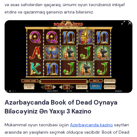
və əsas səhvlərdən qaçaraq, ümumi oyun təcrübənizi inkişaf
etdirə və qazanmaq şansınızı artıra bilərsiniz.
Azərbaycanda Book of Dead Oynaya
Biləcəyiniz Ən Yaxşı 3 Kazino
Mükəmməl oyun təcrübəsi üçün
Azerbaycanda kazino
saytlari
arasında ən yaxşılarını seçmək olduqca vacibdir. Book of Dead