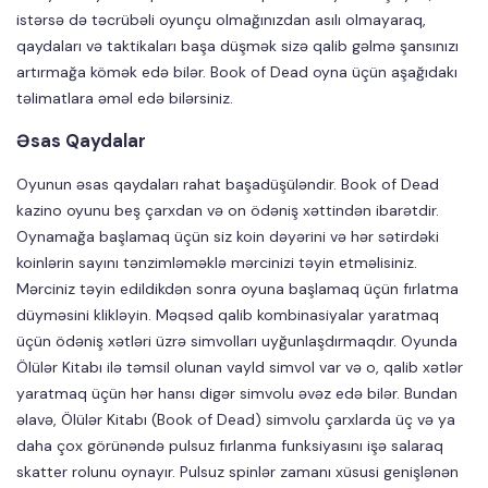
istərsə də təcrübəli oyunçu olmağınızdan asılı olmayaraq,
qaydaları və taktikaları başa düşmək sizə qalib gəlmə şansınızı
artırmağa kömək edə bilər. Book of Dead oyna üçün aşağıdakı
təlimatlara əməl edə bilərsiniz.
Əsas Qaydalar
Oyunun əsas qaydaları rahat başadüşüləndir. Book of Dead
kazino oyunu beş çarxdan və on ödəniş xəttindən ibarətdir.
Oynamağa başlamaq üçün siz koin dəyərini və hər sətirdəki
koinlərin sayını tənzimləməklə mərcinizi təyin etməlisiniz.
Mərciniz təyin edildikdən sonra oyuna başlamaq üçün fırlatma
düyməsini klikləyin. Məqsəd qalib kombinasiyalar yaratmaq
üçün ödəniş xətləri üzrə simvolları uyğunlaşdırmaqdır. Oyunda
Ölülər Kitabı ilə təmsil olunan vayld simvol var və o, qalib xətlər
yaratmaq üçün hər hansı digər simvolu əvəz edə bilər. Bundan
əlavə, Ölülər Kitabı (Book of Dead) simvolu çarxlarda üç və ya
daha çox görünəndə pulsuz fırlanma funksiyasını işə salaraq
skatter rolunu oynayır. Pulsuz spinlər zamanı xüsusi genişlənən