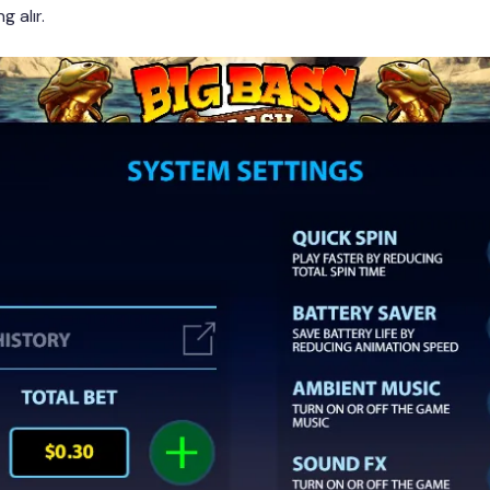
 alır.