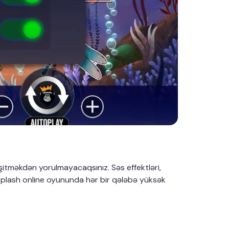
 eşitməkdən yorulmayacaqsınız. Səs effektləri,
 Splash online oyununda hər bir qələbə yüksək