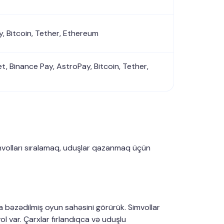
, Bitcoin, Tether, Ethereum
, Binance Pay, AstroPay, Bitcoin, Tether,
mvolları sıralamaq, uduşlar qazanmaq üçün
a bəzədilmiş oyun sahəsini görürük. Simvollar
l var. Çarxlar fırlandıqca və uduşlu