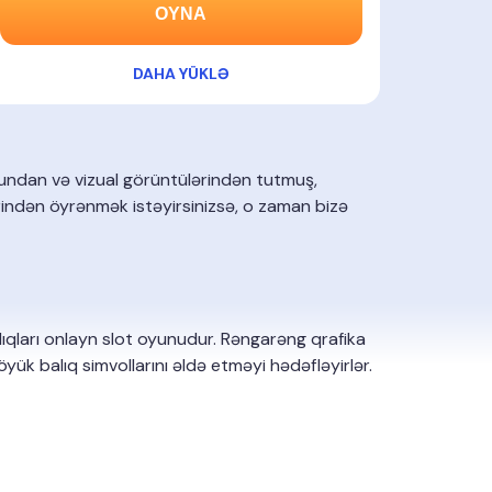
OYNA
DAHA YÜKLƏ
undan və vizual görüntülərindən tutmuş,
ndən öyrənmək istəyirsinizsə, o zaman bizə
dıqları onlayn slot oyunudur. Rəngarəng qrafika
yük balıq simvollarını əldə etməyi hədəfləyirlər.