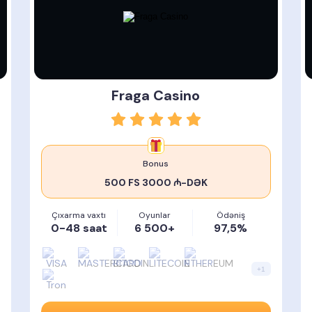
Fraga Casino
rating
5
Bonus
500 FS 3000 ₼-DƏK
Çıxarma vaxtı
Oyunlar
Ödəniş
0-48 saat
6 500+
97,5%
+
1