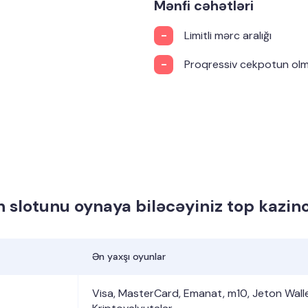
Mənfi cəhətləri
Limitli mərc aralığı
Proqressiv cekpotun ol
slotunu oynaya biləcəyiniz top kazino
Ən yaxşı oyunlar
Visa, MasterCard, Emanat, m10, Jeton Walle