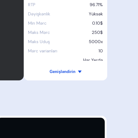
RTP
96.71%
Dəyişkənlik
Yüksək
Min Mərc
0.10$
Maks Mərc
250$
Maks Uduş
5000x
Mərc varianları
10
Hər Yerdə
Frispinlər
Ödəmə
Genişləndirin
Avtomatik oyun
Bəli
seçimi
Vurulan
Bəli
Vayld Simvol
Bəli
Skatter Simvol
Bəli
Bonus oyunu
Bəli