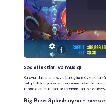
Səs effektləri və musiqi
Bu oyundakı səs dizaynı balıqçılıq mövzusunu xüsu
balıq tutulduqca suyun sıçramasından tutmuş çar
tonda olan musiqilər ilə fərqlənir. Hər bir qalibiy
Big Bass Splash oyna - necə o