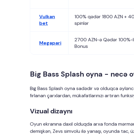
Vulkan
100% qədər 1800 AZN + 40
bet
spinlər
2700 AZN-ə Qədər 100%-li
Megapari
Bonus
Big Bass Splash oyna - necə o
Big Bass Splash oyna sadədir və olduqca əyləncə
fırlanan çarxlardan, mükafatlarınızı artıran funks
Vizual dizaynı
Oyun ekranına daxil olduqda arxa fonda mərmər sü
demişkən, Zevs simvolu ilə yanaşı, oyunda tac, üz