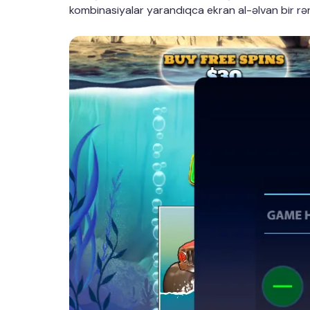
kombinasiyalar yarandıqca ekran al-əlvan bir rəng