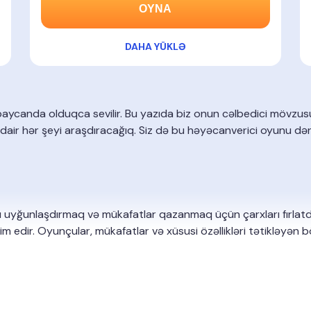
OYNA
DAHA YÜKLƏ
aycanda olduqca sevilir. Bu yazıda biz onun cəlbedici mövzus
 hər şeyi araşdıracağıq. Siz də bu həyəcanverici oyunu dəri
rı uyğunlaşdırmaq və mükafatlar qazanmaq üçün çarxları fırlat
 edir. Oyunçular, mükafatlar və xüsusi özəllikləri tətikləyən bö