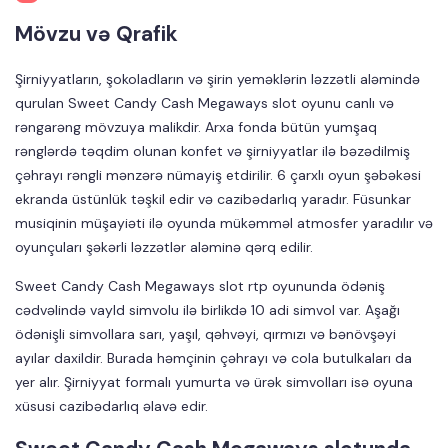
Mövzu və Qrafik
Şirniyyatların, şokoladların və şirin yeməklərin ləzzətli aləmində
qurulan Sweet Candy Cash Megaways slot oyunu canlı və
rəngarəng mövzuya malikdir. Arxa fonda bütün yumşaq
rənglərdə təqdim olunan konfet və şirniyyatlar ilə bəzədilmiş
çəhrayı rəngli mənzərə nümayiş etdirilir. 6 çarxlı oyun şəbəkəsi
ekranda üstünlük təşkil edir və cazibədarlıq yaradır. Füsunkar
musiqinin müşayiəti ilə oyunda mükəmməl atmosfer yaradılır və
oyunçuları şəkərli ləzzətlər aləminə qərq edilir.
Sweet Candy Cash Megaways slot rtp oyununda ödəniş
cədvəlində vayld simvolu ilə birlikdə 10 adi simvol var. Aşağı
ödənişli simvollara sarı, yaşıl, qəhvəyi, qırmızı və bənövşəyi
ayılar daxildir. Burada həmçinin çəhrayı və cola butulkaları da
yer alır. Şirniyyat formalı yumurta və ürək simvolları isə oyuna
xüsusi cazibədarlıq əlavə edir.