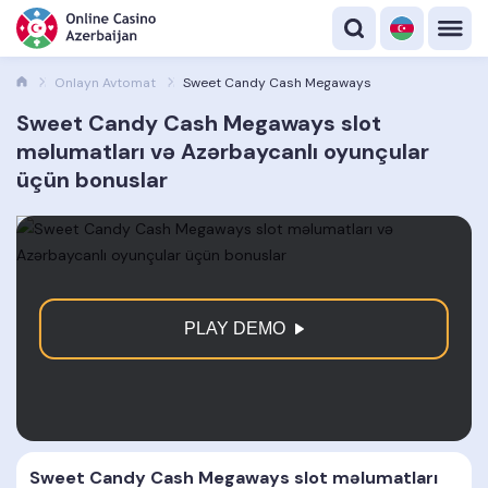
Onlayn Avtomat
Sweet Candy Cash Megaways
Sweet Candy Cash Megaways slot
məlumatları və Azərbaycanlı oyunçular
üçün bonuslar
PLAY DEMO
Sweet Candy Cash Megaways slot məlumatları