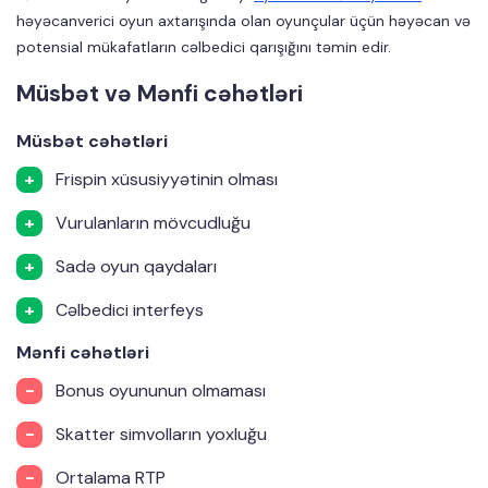
həyəcanverici oyun axtarışında olan oyunçular üçün həyəcan və
potensial mükafatların cəlbedici qarışığını təmin edir.
Müsbət və Mənfi cəhətləri
Müsbət cəhətləri
Frispin xüsusiyyətinin olması
Vurulanların mövcudluğu
Sadə oyun qaydaları
Cəlbedici interfeys
Mənfi cəhətləri
Bonus oyununun olmaması
Skatter simvolların yoxluğu
Ortalama RTP