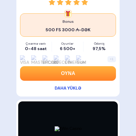
rating
5
Bonus
500 FS 3000 ₼-DƏK
Çıxarma vaxtı
Oyunlar
Ödəniş
0-48 saat
6 500+
97,5%
+
1
OYNA
DAHA YÜKLƏ