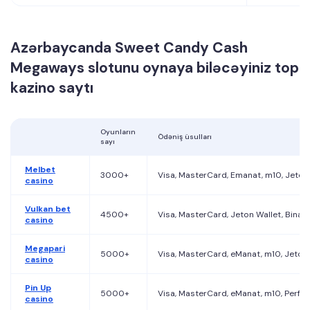
Azərbaycanda Sweet Candy Cash
Megaways slotunu oynaya biləcəyiniz top
kazino saytı
Oyunların
Ödəniş üsulları
sayı
Melbet
3000+
Visa, MasterCard, Emanat, m10, Jeton 
casino
Vulkan bet
4500+
Visa, MasterCard, Jeton Wallet, Binanc
casino
Megapari
5000+
Visa, MasterCard, eManat, m10, Jeton W
casino
Pin Up
5000+
Visa, MasterCard, eManat, m10, Perfect
casino