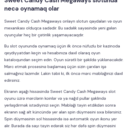
Sweet Candy Cash Megaways slotunda
necə oynamaq olar
Sweet Candy Cash Megaways onlayn slotun qaydaları və oyun
mexanikası olduqca sadədir. Bu sadəlik sayəsində yeni gələn
oyunçular heç bir çətinlik yaşamayacaqdır.
Bu slot oyununda oynamaq üçün ilk öncə nüfuzlu bir kazinoda
qeydiyyatdan keçin və hesabınıza daxil olaraq oyun
kataloqundan seçim edin. Oyun sürətli bir şəkildə yüklənəcəkdir.
Mərc etmək prosesinə başlamaq üçün sizin çarxları işə
salmağınız lazımdır. Lakin təbii ki, ilk öncə mərc məbləğinizi daxil
edirsiniz.
Ekranın aşağı hissəsində Sweet Candy Cash Megaways slot
oyunu üzrə mərclərin koinlər və ya nağd pullar şəklində
yerləşdirmək istədiyinizi seçin. Məbləği təyin etdikdən sonra
ekranın sağ alt küncündə yer alan spin düyməsini sıxa bilərsiniz.
Spin düyməsinin sol hissəsində isə avtomatik oyun ikonu yer
alır. Burada da sayı təyin edərək siz hər dəfə spin düyməsini