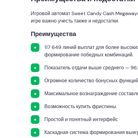
Игровой автомат Sweet Candy Cash Megaways
игре важно учесть также и недостатки.
Преимущества
117 649 линий выплат для более высоки
формирование победных комбинаций.
Показатель отдачи выше среднего — 96.
Огромное количество бонусных функций
Максимальное вознаграждение составля
Возможность купить фриспины.
Простой и понятный интерфейс
Каскадная система формирования выиг