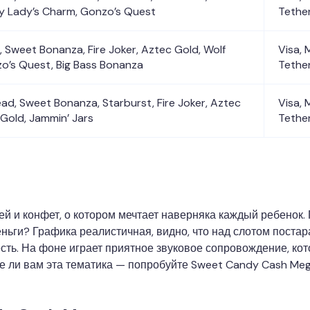
y Lady’s Charm, Gonzo’s Quest
Tethe
, Sweet Bonanza, Fire Joker, Aztec Gold, Wolf
Visa, 
o’s Quest, Big Bass Bonanza
Tether
ad, Sweet Bonanza, Starburst, Fire Joker, Aztec
Visa, 
 Gold, Jammin’ Jars
Tethe
й и конфет, о котором мечтает наверняка каждый ребенок. 
еньги? Графика реалистичная, видно, что над слотом поста
есть. На фоне играет приятное звуковое сопровождение, ко
уше ли вам эта тематика — попробуйте Sweet Candy Cash M