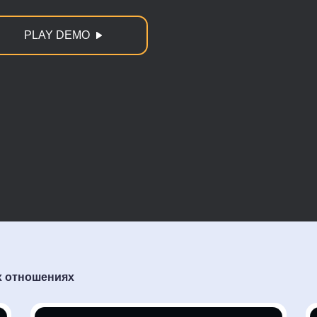
PLAY DEMO
х отношениях