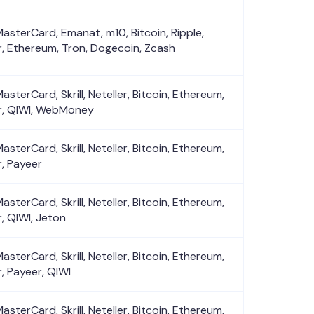
MasterCard, Emanat, m10, Bitcoin, Ripple,
, Ethereum, Tron, Dogecoin, Zcash
MasterCard, Skrill, Neteller, Bitcoin, Ethereum,
r, QIWI, WebMoney
MasterCard, Skrill, Neteller, Bitcoin, Ethereum,
, Payeer
MasterCard, Skrill, Neteller, Bitcoin, Ethereum,
, QIWI, Jeton
MasterCard, Skrill, Neteller, Bitcoin, Ethereum,
, Payeer, QIWI
MasterCard, Skrill, Neteller, Bitcoin, Ethereum,