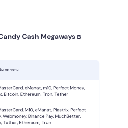
 Candy Cash Megaways в
бы оплаты
MasterCard, eManat, m10, Perfect Money,
ix, Bitcoin, Ethereum, Tron, Tether
MasterCard, M10, eManat, Piastrix, Perfect
, Webmoney, Binance Pay, MuchBetter,
n, Tether, Ethereum, Tron