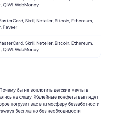
r, QIWI, WebMoney
MasterCard, Skrill, Neteller, Bitcoin, Ethereum,
, Payeer
MasterCard, Skrill, Neteller, Bitcoin, Ethereum,
r, QIWI, WebMoney
Почему бы не воплотить детские мечты в
рались на славу. Желейные конфеты выглядят
торое погрузит вас в атмосферу беззаботности
egaways бесплатно без необходимости