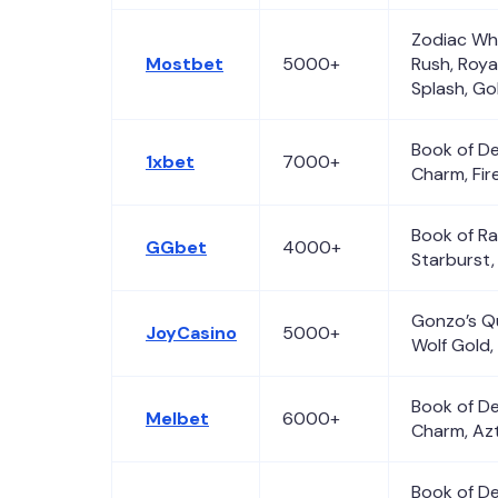
Zodiac Whe
Mostbet
5000+
Rush, Roya
Splash, G
Book of De
1xbet
7000+
Charm, Fir
Book of Ra
GGbet
4000+
Starburst,
Gonzo’s Qu
JoyCasino
5000+
Wolf Gold,
Book of De
Melbet
6000+
Charm, Azt
Book of De