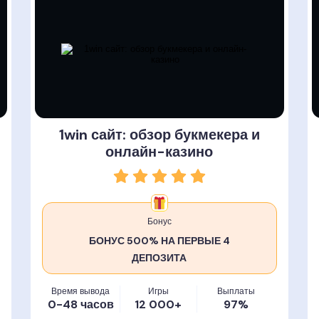
1win сайт: обзор букмекера и
онлайн-казино
rating
4.9
Бонус
БОНУС 500% НА ПЕРВЫЕ 4
ДЕПОЗИТА
Время вывода
Игры
Выплаты
0-48 часов
12 000+
97%