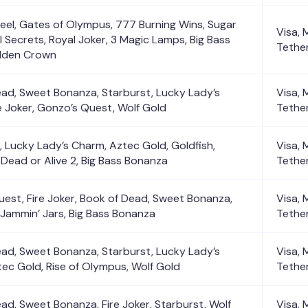
el, Gates of Olympus, 777 Burning Wins, Sugar
Visa, 
l Secrets, Royal Joker, 3 Magic Lamps, Big Bass
Tether
olden Crown
ad, Sweet Bonanza, Starburst, Lucky Lady’s
Visa, 
e Joker, Gonzo’s Quest, Wolf Gold
Tethe
, Lucky Lady’s Charm, Aztec Gold, Goldfish,
Visa, 
 Dead or Alive 2, Big Bass Bonanza
Tether
est, Fire Joker, Book of Dead, Sweet Bonanza,
Visa, 
 Jammin’ Jars, Big Bass Bonanza
Tether
ad, Sweet Bonanza, Starburst, Lucky Lady’s
Visa, 
ec Gold, Rise of Olympus, Wolf Gold
Tether
ad, Sweet Bonanza, Fire Joker, Starburst, Wolf
Visa, 