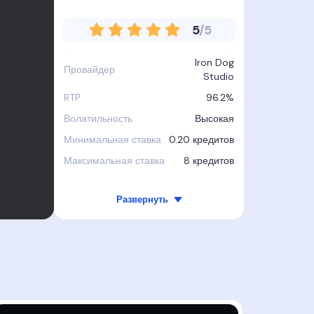
5
/5
rating
5
Iron Dog
Провайдер
Studio
RTP
96.2%
Волатильность
Высокая
Минимальная ставка
0.20 кредитов
Максимальная ставка
8 кредитов
Максимальный
х25 000
выигрыш
Развернуть
Игровые линии
117 649
Фриспины
Есть
Возможность
Есть
автоигры
Мультипликатор
Есть