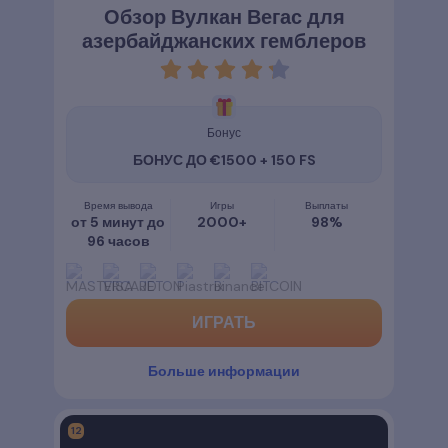
Обзор Вулкан Вегас для
азербайджанских гемблеров
rating
4.3
Бонус
БОНУС ДО €1500 + 150 FS
Время вывода
Игры
Выплаты
от 5 минут до
2000+
98%
96 часов
ИГРАТЬ
Больше информации