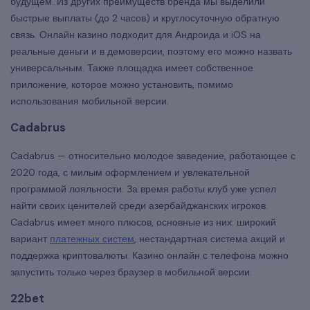
будущем. Из других преимуществ бренда мы выделили
быстрые выплаты (до 2 часов) и круглосуточную обратную
связь. Онлайн казино подходит для Андроида и iOS на
реальные деньги и в демоверсии, поэтому его можно назвать
универсальным. Также площадка имеет собственное
приложение, которое можно установить, помимо
использования мобильной версии.
Cadabrus
Cadabrus — относительно молодое заведение, работающее с
2020 года, с милым оформлением и увлекательной
программой лояльности. За время работы клуб уже успел
найти своих ценителей среди азербайджанских игроков.
Cadabrus имеет много плюсов, основные из них: широкий
вариант
платежных систем
, нестандартная система акций и
поддержка криптовалюты. Казино онлайн с телефона можно
запустить только через браузер в мобильной версии.
22bet