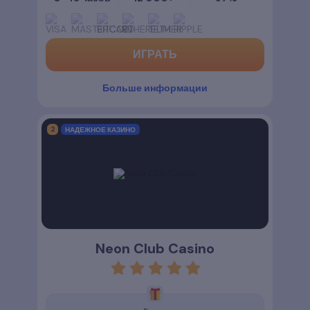
ИГРАТЬ
Больше информации
НАДЕЖНОЕ КАЗИНО
Neon Club Casino
rating
5