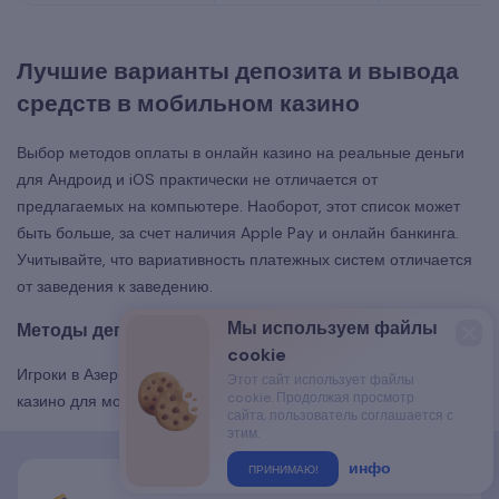
Лучшие варианты депозита и вывода
средств в мобильном казино
Выбор методов оплаты в онлайн казино на реальные деньги
для Андроид и iOS практически не отличается от
предлагаемых на компьютере. Наоборот, этот список может
быть больше, за счет наличия Apple Pay и онлайн банкинга.
Учитывайте, что вариативность платежных систем отличается
от заведения к заведению.
Мы используем файлы
Методы депозита
Clos
cookie
moda
Игроки в Азербайджане могут вносить депозиты в онлайн
Этот сайт использует файлы
cookie. Продолжая просмотр
казино для мобильного следующими способами:
сайта, пользователь соглашается с
этим.
инфо
ПРИНИМАЮ!