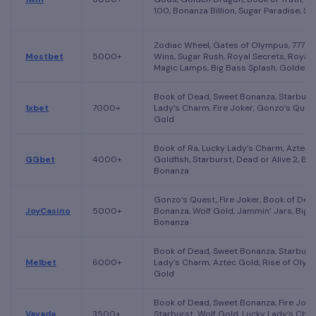
100, Bonanza Billion, Sugar Paradise, Su
Zodiac Wheel, Gates of Olympus, 777 B
Mostbet
5000+
Wins, Sugar Rush, Royal Secrets, Royal 
Magic Lamps, Big Bass Splash, Golden
Book of Dead, Sweet Bonanza, Starburst
1xbet
7000+
Lady’s Charm, Fire Joker, Gonzo’s Quest
Gold
Book of Ra, Lucky Lady’s Charm, Aztec 
GGbet
4000+
Goldfish, Starburst, Dead or Alive 2, Bi
Bonanza
Gonzo’s Quest, Fire Joker, Book of Dea
JoyCasino
5000+
Bonanza, Wolf Gold, Jammin’ Jars, Big 
Bonanza
Book of Dead, Sweet Bonanza, Starburst
Melbet
6000+
Lady’s Charm, Aztec Gold, Rise of Olym
Gold
Book of Dead, Sweet Bonanza, Fire Joke
Vavada
3500+
Starburst, Wolf Gold, Lucky Lady’s Cha