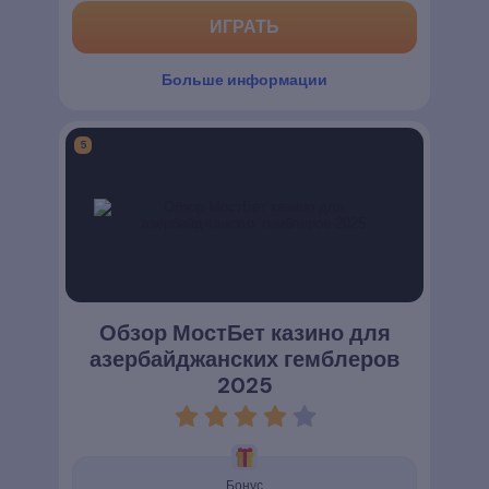
ИГРАТЬ
Больше информации
Обзор МостБет казино для
азербайджанских гемблеров
2025
rating
4.2
Бонус