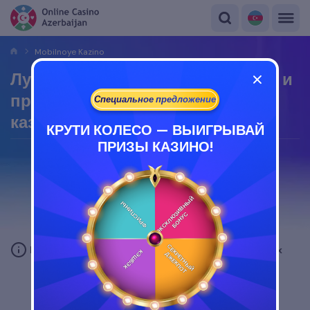
Mobilnoye Kazino
Лучшие азербайджанские сайты и
приложения для мобильных
Специальное предложение
казино
КРУТИ КОЛЕСО — ВЫИГРЫВАЙ
ПРИЗЫ КАЗИНО!
Э
К
С
К
Л
Ю
И
В
Н
Ы
Й
Б
О
Н
У
ФРИСПИНЫ
З
С
С
Е
К
Е
Т
Н
Ы
Й
Ж
Е
К
П
О
Раскрытие информации о партнерских отношениях
КЭШБЭК
Р
Д
Т
Лучшие азербайджанские сайты и
приложения для мобильных казино