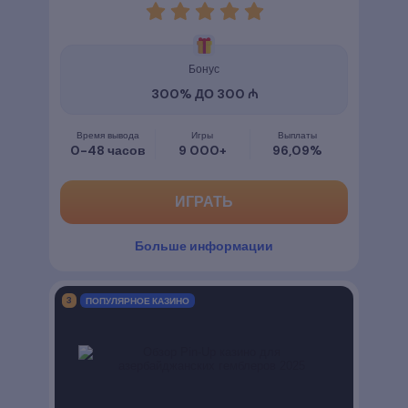
rating
5
Бонус
300% ДО 300 ₼
Время вывода
Игры
Выплаты
0-48 часов
9 000+
96,09%
ИГРАТЬ
Больше информации
ПОПУЛЯРНОЕ КАЗИНО