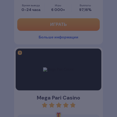
Время вывода
Игры
Выплаты
0-24 часа
6 000+
97,16%
ИГРАТЬ
Больше информации
Mega Pari Casino
rating
4.8