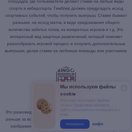
площадок, где пользователи делают ставки на любые виды
спорта и киберспорта. Гемблер должен предугадать исход
спортивных событий, чтобы получить выигрыш. Ставки бывают
разными: на исход матча, в виде предсказания общего
количества забитых голов, на конкретных игроков и т.д. Это
интересный вид азартных развлечений, который поможет
разнообразить игровой процесс и получить дополнительные
выигрыши, делая ставки на любимые команды или участников.
Мы используем файлы
Clos
cookie
moda
Бинго
Этот сайт использует файлы
cookie. Продолжая просмотр
сайта, пользователь соглашается с
Это разновидность лотереи, где гемблерам для победы нужно
этим.
раньше за всех собрать определенную комбинацию из чисел,
инфо
ПРИНИМАЮ!
изображенных у каждого на карточке. Ведущий называет