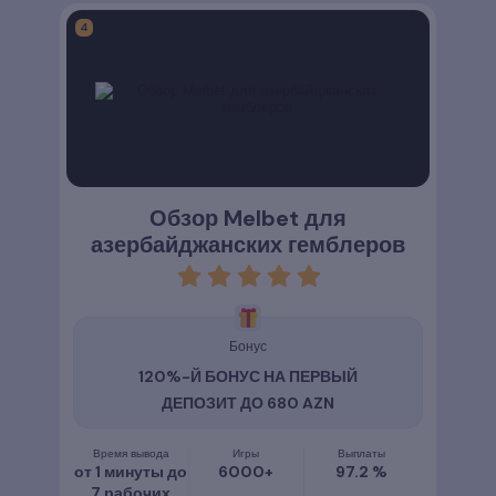
Обзор Melbet для
азербайджанских гемблеров
rating
4.9
Бонус
120%-Й БОНУС НА ПЕРВЫЙ
ДЕПОЗИТ ДО 680 AZN
Время вывода
Игры
Выплаты
от 1 минуты до
6000+
97.2 %
7 рабочих