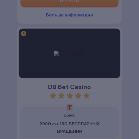
Больше информации
DB Bet Casino
rating
4.7
Бонус
2990 ₼ + 150 БЕСПЛАТНЫХ
ВРАЩЕНИЙ