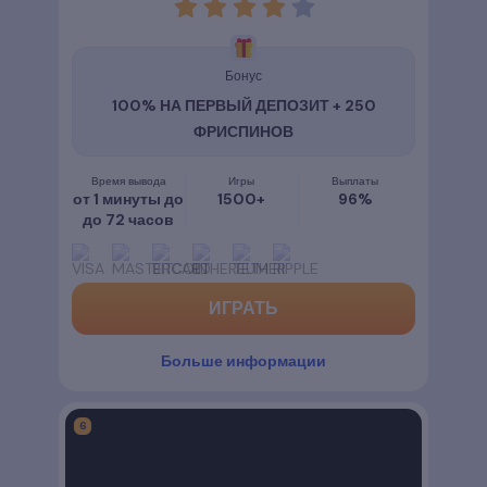
rating
4.2
Бонус
100% НА ПЕРВЫЙ ДЕПОЗИТ + 250
ФРИСПИНОВ
Время вывода
Игры
Выплаты
от 1 минуты до
1500+
96%
до 72 часов
ИГРАТЬ
Больше информации