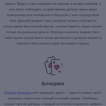
казино. Видео и звук передается игрокам в онлайн режиме, и
они могут наблюдать за действиями дилера через экран
компьютера или телефона и общаться с ним посредством
чата. Данный формат игры интернет казино отличается
отсутствием бесплатной версии, соответственно, играть можно
только на реальные деньги. Поэтому начинать знакомство с
лайв казино лучше всего после детального изучения правил и
практик в бесплатных играх без живого крупье.
Блэкджек
Онлайн блэкджек
или «двадцать одно» — одна из самых часто
играемых карточных позиций в онлайн казино. Гемблеры
играют против дилера, и каждый за столом старается набрать