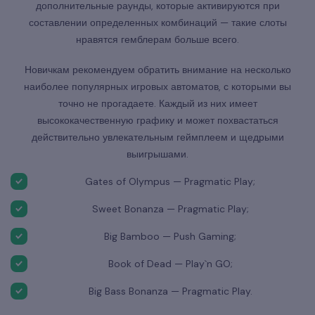
дополнительные раунды, которые активируются при
составлении определенных комбинаций — такие слоты
нравятся гемблерам больше всего.
Новичкам рекомендуем обратить внимание на несколько
наиболее популярных игровых автоматов, с которыми вы
точно не прогадаете. Каждый из них имеет
высококачественную графику и может похвастаться
действительно увлекательным геймплеем и щедрыми
выигрышами.
Gates of Olympus — Pragmatic Play;
Sweet Bonanza — Pragmatic Play;
Big Bamboo — Push Gaming;
Book of Dead — Play`n GO;
Big Bass Bonanza — Pragmatic Play.