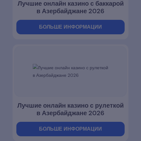
Лучшие онлайн казино с баккарой
в Азербайджане 2026
БОЛЬШЕ ИНФОРМАЦИИ
Лучшие онлайн казино с рулеткой
в Азербайджане 2026
БОЛЬШЕ ИНФОРМАЦИИ