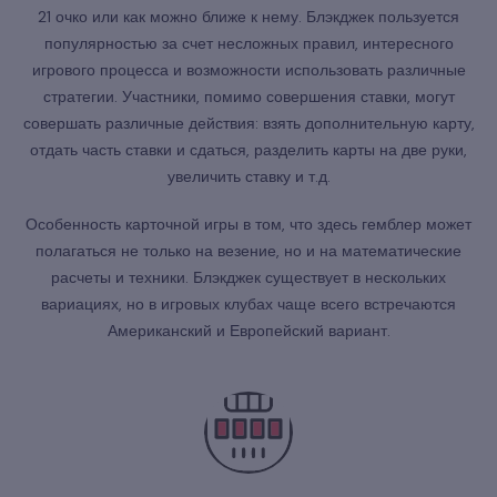
21 очко или как можно ближе к нему. Блэкджек пользуется
популярностью за счет несложных правил, интересного
игрового процесса и возможности использовать различные
стратегии. Участники, помимо совершения ставки, могут
совершать различные действия: взять дополнительную карту,
отдать часть ставки и сдаться, разделить карты на две руки,
увеличить ставку и т.д.
Особенность карточной игры в том, что здесь гемблер может
полагаться не только на везение, но и на математические
расчеты и техники. Блэкджек существует в нескольких
вариациях, но в игровых клубах чаще всего встречаются
Американский и Европейский вариант.