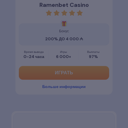
Ramenbet Casino
rating
4.9
Бонус
200% ДО 4 000 ₼
Время вывода
Игры
Выплаты
0-24 часа
6 000+
97%
ИГРАТЬ
Больше информации