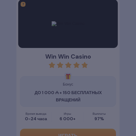
Win Win Casino
rating
4.8
Бонус
ДО 1 000 ₼ + 150 БЕСПЛАТНЫХ
ВРАЩЕНИЙ
Время вывода
Игры
Выплаты
0-24 часа
6 000+
97%
ИГРАТЬ