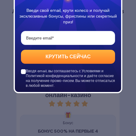
Лучшие казино игры Азербайджана в
Введи свой email, крути колесо и получай
эксклюзивные бонусы, фриспины или секретный
2026
приз!
🔥
ЛУЧШЕЕ КАЗИНО
КРУТИТЬ СЕЙЧАС
Вводя email, вы соглашаетесь с Условиями и
Политикой конфиденциальности и даёте согласие
на получение промо-писем. Вы можете отписаться
в любой момент.
1win сайт: обзор букмекера и
онлайн-казино
rating
4.9
Бонус
БОНУС 500% НА ПЕРВЫЕ 4