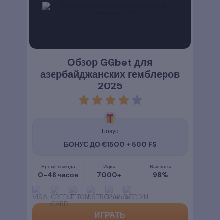
Обзор GGbet для
азербайджанских гемблеров
2025
rating
4.1
Бонус
БОНУС ДО €1500 + 500 FS
Время вывода
Игры
Выплаты
0-48 часов
7000+
98%
ИГРАТЬ