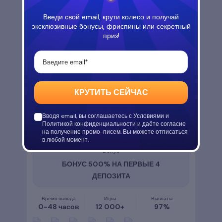
🔥
ЛУЧШЕЕ КАЗИНО
Введи свой email, крути колесо и получай
эксклюзивные бонусы, фриспины или секретный
приз!
1win сайт: обзор букмекера и
КРУТИТЬ СЕЙЧАС
онлайн-казино
Вводя email, вы соглашаетесь с Условиями и
rating
Политикой конфиденциальности и даёте согласие
4.9
на получение промо-писем. Вы можете отписаться
в любой момент.
Бонус
БОНУС 500% НА ПЕРВЫЕ 4
ДЕПОЗИТА
Время вывода
Игры
Выплаты
0-48 часов
12 000+
97%