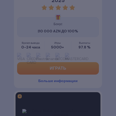
2025
rating
4.9
Бонус
|10 000 AZN ДО 100%
Время вывода
Игры
Выплаты
0-24 часа
5000+
97.8 %
ИГРАТЬ
Больше информации