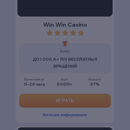
Win Win Casino
rating
4.8
Бонус
ДО 1 000 ₼ + 150 БЕСПЛАТНЫХ
ВРАЩЕНИЙ
Время вывода
Игры
Выплаты
0-24 часа
6 000+
97%
ИГРАТЬ
Больше информации