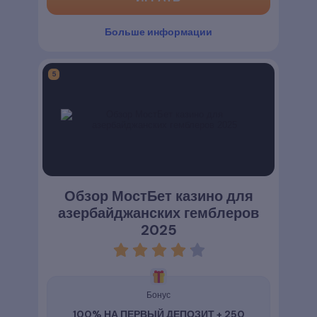
Больше информации
Обзор МостБет казино для
азербайджанских гемблеров
2025
rating
4.2
Бонус
100% НА ПЕРВЫЙ ДЕПОЗИТ + 250