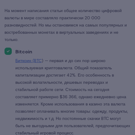
На момент написания статьи общее количество цифровой
валюты в мире составляло практически 20 000
разновидностей. Но мы остановимся на самых популярных и
востребованных монетах в виртуальных заведениях и не
только.
Bitcoin
Биткоин (BTC
) — первая и до сих пор широко
используемая криптовалюта. Общий показатель
капитализации достигает 42%. Его особенность в
высокой волатильности, дешевых переводах и
стабильной работе сети. Стоимость на сегодня
составляет примерно $36 366, однако ежедневно цена
изменяется. Кроме использования в казино эта валюта
позволяет оплачивать многие товары: одежду, продукты,
недвижимость и т.д. Но постоянные скачки BTC могут
быть не выгодными для пользователей, предпочитающих
стабильный игровой процесс.