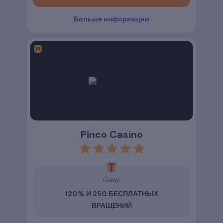
Больше информации
Pinco Casino
rating
4.8
Бонус
120% И 250 БЕСПЛАТНЫХ
ВРАЩЕНИЙ