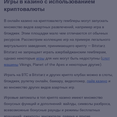
Игры в казино с использованием
криптовалюты
В онлайн казино на криптовалюту гемблеры могут запускать
множество видов азартных развлечений, например игра в
блэкджек. Этим площадки мало чем отличаются от обычных
ресурсов. Рассмотрим коллекцию игр на примере легального
виртуального заведения, принимающего крипту — Bitstarz.
Bitstarz не запрещает играть азербайджанским гемблерам,
однако некоторые
игры
для них могут быть недоступны (
слот
машины
Vikings, Planet of the Apes и некоторые другие).
Играть на BTC в Bitstarz и других крипто клубах можно в слоты,
блэкджек, рулетку онлайн, баккару, видеопокер,
лайв казино
и
во множество других видов азартных игр.
Игровые автоматы в топ крипто казино имеют множество
бонусных функций и дополнений: вайлды, символы разброса,
всевозможные бонусные раунды и режимы бесплатных
вращений, джекпоты, множители, лавина и другие