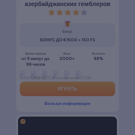
азербайджанских гемблеров
rating
4.3
Бонус
БОНУС ДО €1500 + 150 FS
Время вывода
Игры
Выплаты
от 5 минут до
2000+
98%
96 часов
ИГРАТЬ
Больше информации