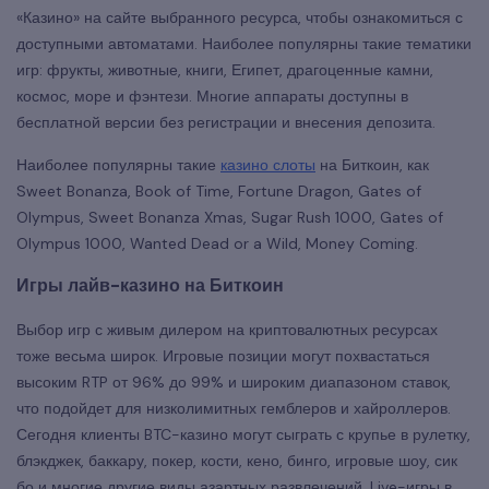
«Казино» на сайте выбранного ресурса, чтобы ознакомиться с
доступными автоматами. Наиболее популярны такие тематики
игр: фрукты, животные, книги, Египет, драгоценные камни,
космос, море и фэнтези. Многие аппараты доступны в
бесплатной версии без регистрации и внесения депозита.
Наиболее популярны такие
казино слоты
на Биткоин, как
Sweet Bonanza, Book of Time, Fortune Dragon, Gates of
Olympus, Sweet Bonanza Xmas, Sugar Rush 1000, Gates of
Olympus 1000, Wanted Dead or a Wild, Money Coming.
Игры лайв-казино на Биткоин
Выбор игр с живым дилером на криптовалютных ресурсах
тоже весьма широк. Игровые позиции могут похвастаться
высоким RTP от 96% до 99% и широким диапазоном ставок,
что подойдет для низколимитных гемблеров и хайроллеров.
Сегодня клиенты BTC-казино могут сыграть с крупье в рулетку,
блэкджек, баккару, покер, кости, кено, бинго, игровые шоу, сик
бо и многие другие виды азартных развлечений. Live-игры в