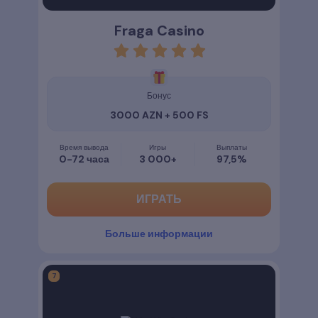
Fraga Casino
rating
4.9
Бонус
3000 AZN + 500 FS
Время вывода
Игры
Выплаты
0-72 часа
3 000+
97,5%
ИГРАТЬ
Больше информации