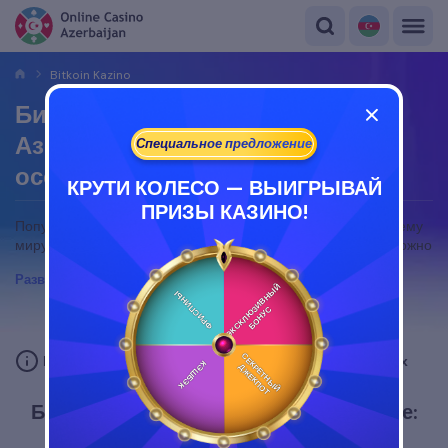
Bitkoin Kazino
Биткоин-казино 2026 в
Азербайджане: обзор и
Специальное предложение
особенности
КРУТИ КОЛЕСО — ВЫИГРЫВАЙ
ПРИЗЫ КАЗИНО!
Популярность Биткоин-казино стремительно растет по всему
миру, в том числе повышение спроса на крипторесурсы можно
отметить и в Азербайджане. Объясняется это несколькими
Развернуть
причинами. В первую очередь, цифровая валюта полностью
Э
К
С
К
Л
Ю
И
В
Н
Ы
Й
Б
О
Н
У
ФРИСПИНЫ
независима и не контролируется законодательными
З
С
системами, соответственно, такие платформы доступны для
более широкой аудитории. Во-вторых, транзакции через
Биткоин осуществляются гораздо быстрее, имеют меньшие
С
Е
К
Е
Т
Н
Ы
Й
Ж
Е
К
П
О
Раскрытие информации о партнерских отношениях
КЭШБЭК
Р
Д
Т
комиссии и более высокие лимиты. Сегодня наша команда
более детально рассмотрит онлайн-казино на Биткоин,
Биткоин-казино 2026 в Азербайджане:
расскажет о преимуществах цифровой валюты и
особенностях криптовалютных площадок, включая их
обзор и особенности