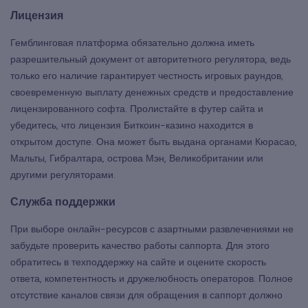
Лицензия
Гемблинговая платформа обязательно должна иметь
разрешительный документ от авторитетного регулятора, ведь
только его наличие гарантирует честность игровых раундов,
своевременную выплату денежных средств и предоставление
лицензированного софта. Пролистайте в футер сайта и
убедитесь, что лицензия Биткоин-казино находится в
открытом доступе. Она может быть выдана органами Кюрасао,
Мальты, Гибралтара, острова Мэн, Великобритании или
другими регуляторами.
Служба поддержки
При выборе онлайн-ресурсов с азартными развлечениями не
забудьте проверить качество работы саппорта. Для этого
обратитесь в техподдержку на сайте и оцените скорость
ответа, компетентность и дружелюбность операторов. Полное
отсутствие каналов связи для обращения в саппорт должно