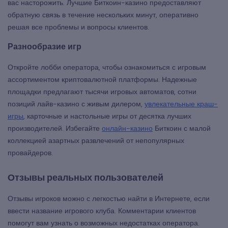
вас насторожить. Лучшие Биткоин-казино предоставляют
обратную связь в течение нескольких минут, оперативно
решая все проблемы и вопросы клиентов.
Разнообразие игр
Откройте лобби оператора, чтобы ознакомиться с игровым
ассортиментом криптовалютной платформы. Надежные
площадки предлагают тысячи игровых автоматов, сотни
позиций лайв-казино с живым дилером,
увлекательные краш-
игры
, карточные и настольные игры от десятка лучших
производителей. Избегайте
онлайн-казино
Биткоин с малой
коллекцией азартных развлечений от непопулярных
провайдеров.
Отзывы реальных пользователей
Отзывы игроков можно с легкостью найти в Интернете, если
ввести название игрового клуба. Комментарии клиентов
помогут вам узнать о возможных недостатках оператора.