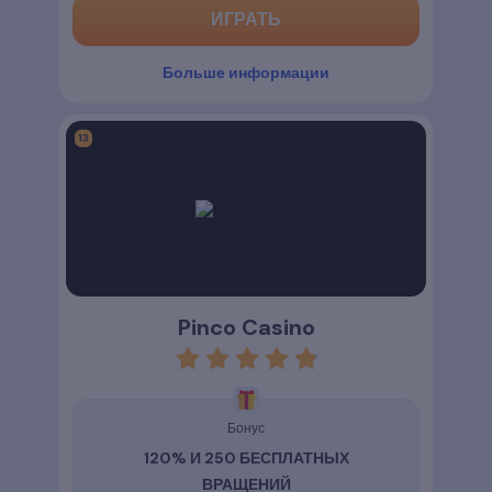
ИГРАТЬ
Больше информации
Pinco Casino
rating
4.8
Бонус
120% И 250 БЕСПЛАТНЫХ
ВРАЩЕНИЙ