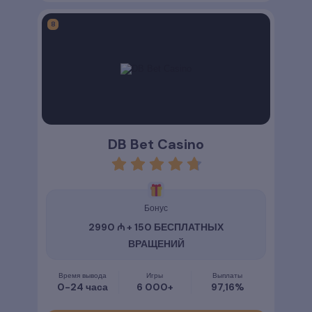
DB Bet Casino
rating
4.7
Бонус
2990 ₼ + 150 БЕСПЛАТНЫХ
ВРАЩЕНИЙ
Время вывода
Игры
Выплаты
0-24 часа
6 000+
97,16%