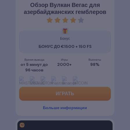
Обзор Вулкан Вегас для
азербайджанских гемблеров
rating
4.3
Бонус
БОНУС ДО €1500 + 150 FS
Время вывода
Игры
Выплаты
от 5 минут до
2000+
98%
96 часов
ИГРАТЬ
Больше информации