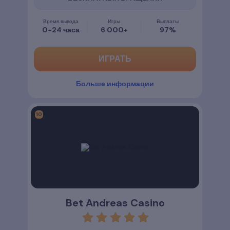
Время вывода
Игры
Выплаты
0-24 часа
6 000+
97%
ИГРАТЬ
Больше информации
Bet Andreas Casino
rating
4.8