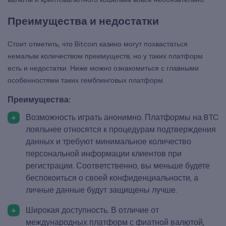
Преимущества и недостатки
Стоит отметить, что Bitcoin казино могут похвастаться
немалым количеством преимуществ, но у таких платформ
есть и недостатки. Ниже можно ознакомиться с главными
особенностями таких гемблинговых платформ.
Преимущества:
Возможность играть анонимно. Платформы на BTC
лояльнее относятся к процедурам подтверждения
данных и требуют минимальное количество
персональной информации клиентов при
регистрации. Соответственно, вы меньше будете
беспокоиться о своей конфиденциальности, а
личные данные будут защищены лучше.
Широкая доступность. В отличие от
международных платформ с фиатной валютой,