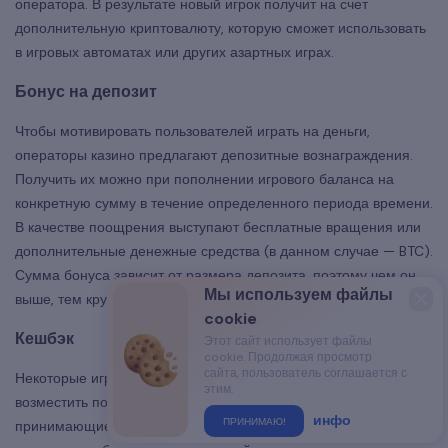
оператора. В результате новый игрок получит на счет
дополнительную криптовалюту, которую сможет использовать
в игровых автоматах или других азартных играх.
Бонус на депозит
Чтобы мотивировать пользователей играть на деньги,
операторы казино предлагают депозитные вознаграждения.
Получить их можно при пополнении игрового баланса на
конкретную сумму в течение определенного периода времени.
В качестве поощрения выступают бесплатные вращения или
дополнительные денежные средства (в данном случае — BTC).
Сумма бонуса зависит от размера депозита, поэтому чем он
Мы используем файлы
выше, тем крупнее будет приз.
Clos
cookie
moda
Кешбэк
Этот сайт использует файлы
cookie. Продолжая просмотр
сайта, пользователь соглашается с
Некоторые игровые сессии бывают неудачными. Чтобы
этим.
возместить потери клиентам при проигрышах, казино
инфо
ПРИНИМАЮ!
принимающие Биткоин нередко начисляют кешбэк. Игроки