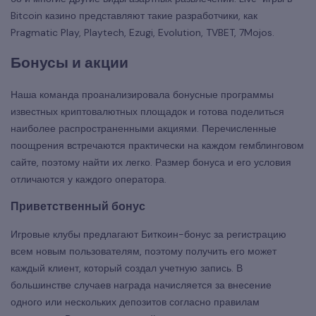
Bitcoin казино представляют такие разработчики, как
Pragmatic Play, Playtech, Ezugi, Evolution, TVBET, 7Mojos.
Бонусы и акции
Наша команда проанализировала бонусные программы
известных криптовалютных площадок и готова поделиться
наиболее распространенными акциями. Перечисленные
поощрения встречаются практически на каждом гемблинговом
сайте, поэтому найти их легко. Размер бонуса и его условия
отличаются у каждого оператора.
Приветственный бонус
Игровые клубы предлагают Биткоин-бонус за регистрацию
всем новым пользователям, поэтому получить его может
каждый клиент, который создал учетную запись. В
большинстве случаев награда начисляется за внесение
одного или нескольких депозитов согласно правилам