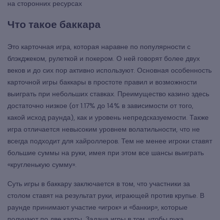
на сторонних ресурсах
Что такое баккара
Это карточная игра, которая наравне по популярности с
блэкджеком, рулеткой и покером. О ней говорят более двух
веков и до сих пор активно используют. Основная особенность
карточной игры баккары в простоте правил и возможности
выиграть при небольших ставках. Преимущество казино здесь
достаточно низкое (от 1.17% до 14% в зависимости от того,
какой исход раунда), как и уровень непредсказуемости. Также
игра отличается невысоким уровнем волатильности, что не
всегда подходит для хайроллеров. Тем не менее игроки ставят
большие суммы на руки, имея при этом все шансы выиграть
«кругленькую сумму».
Суть игры в баккару заключается в том, что участники за
столом ставят на результат руки, играющей против крупье. В
раунде принимают участие «игрок» и «банкир», которые
получают по две карты. Задача игры в том, чтобы рука