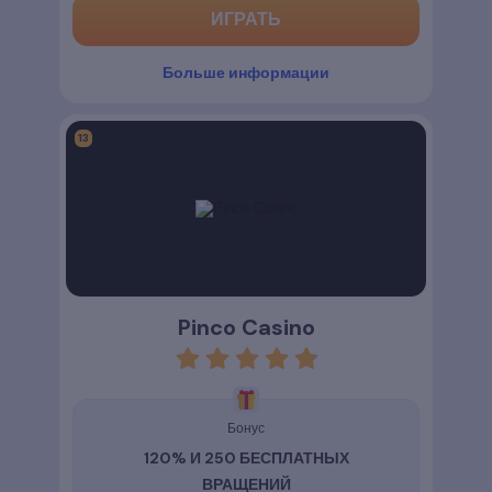
ИГРАТЬ
Больше информации
Pinco Casino
rating
4.8
Бонус
120% И 250 БЕСПЛАТНЫХ
ВРАЩЕНИЙ