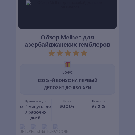
Обзор Melbet для
азербайджанских гемблеров
rating
4.9
Бонус
120%-Й БОНУС НА ПЕРВЫЙ
ДЕПОЗИТ ДО 680 AZN
Время вывода
Игры
Выплаты
от 1 минуты до
6000+
97.2 %
7 рабочих
дней