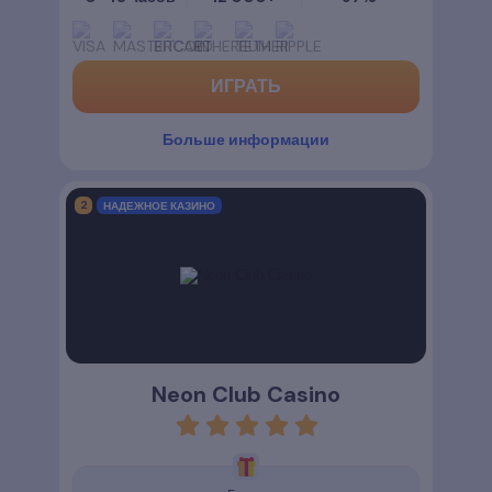
ИГРАТЬ
Больше информации
НАДЕЖНОЕ КАЗИНО
Neon Club Casino
rating
5