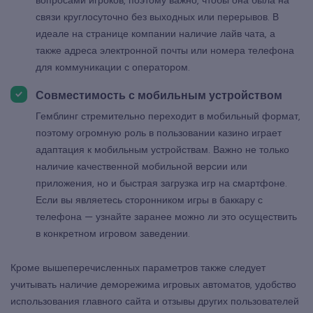
связи круглосуточно без выходных или перерывов. В
идеале на странице компании наличие лайв чата, а
также адреса электронной почты или номера телефона
для коммуникации с оператором.
Совместимость с мобильным устройством
Гемблинг стремительно переходит в мобильный формат,
поэтому огромную роль в пользовании казино играет
адаптация к мобильным устройствам. Важно не только
наличие качественной мобильной версии или
приложения, но и быстрая загрузка игр на смартфоне.
Если вы являетесь сторонником игры в баккару с
телефона — узнайте заранее можно ли это осуществить
в конкретном игровом заведении.
Кроме вышеперечисленных параметров также следует
учитывать наличие деморежима игровых автоматов, удобство
использования главного сайта и отзывы других пользователей