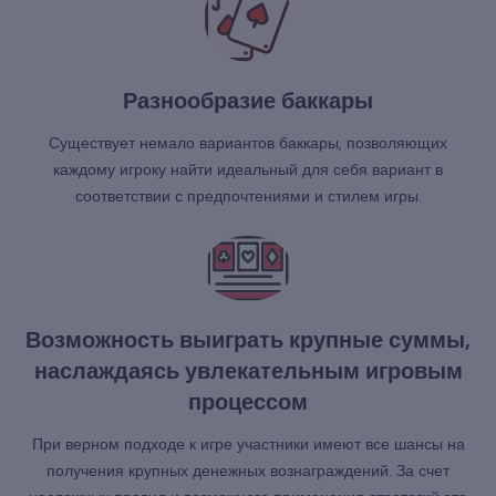
Разнообразие баккары
Существует немало вариантов баккары, позволяющих
каждому игроку найти идеальный для себя вариант в
соответствии с предпочтениями и стилем игры.
Возможность выиграть крупные суммы,
наслаждаясь увлекательным игровым
процессом
При верном подходе к игре участники имеют все шансы на
получения крупных денежных вознаграждений. За счет