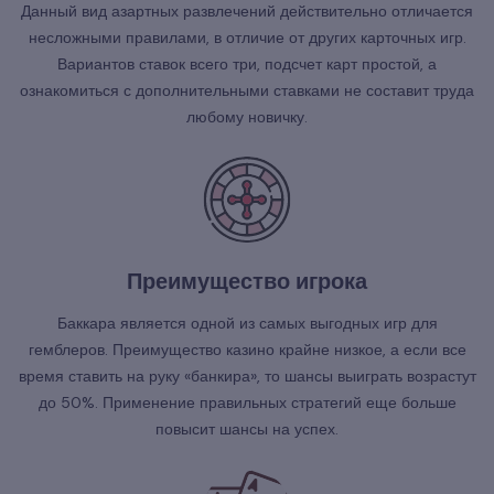
Данный вид азартных развлечений действительно отличается
несложными правилами, в отличие от других карточных игр.
Вариантов ставок всего три, подсчет карт простой, а
ознакомиться с дополнительными ставками не составит труда
любому новичку.
Преимущество игрока
Баккара является одной из самых выгодных игр для
гемблеров. Преимущество казино крайне низкое, а если все
время ставить на руку «банкира», то шансы выиграть возрастут
до 50%. Применение правильных стратегий еще больше
повысит шансы на успех.