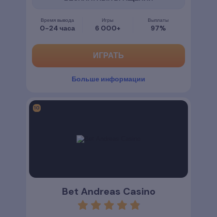
Время вывода
Игры
Выплаты
0-24 часа
6 000+
97%
ИГРАТЬ
Больше информации
Bet Andreas Casino
rating
4.8