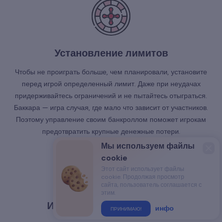
Установление лимитов
Чтобы не проиграть больше, чем планировали, установите
перед игрой определенный лимит. Даже при неудачах
придерживайтесь ограничений и не пытайтесь отыграться.
Баккара — игра случая, где мало что зависит от участников.
Поэтому управление своим банкроллом поможет игрокам
предотвратить крупные денежные потери.
Мы используем файлы
Clos
cookie
moda
Этот сайт использует файлы
cookie. Продолжая просмотр
сайта, пользователь соглашается с
этим.
Игра в бесплатной версии
инфо
ПРИНИМАЮ!