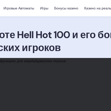
Игровые Автоматы
Игры
Бонусы казино
Казино на реал
те Hell Hot 100 и его 
Специальное предложение
ских игроков
КОЛЕСО — ВЫИГРЫВАЙ ПРИЗЫ 
рути колесо и получай
сы, фриспины или
ФРИСПИНЫ