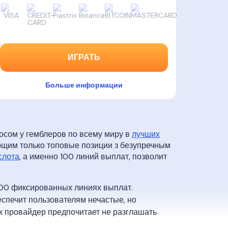
ИГРАТЬ
Больше информации
росом у гемблеров по всему миру в
лучших
ющим только топовые позиции з безупречным
слота
, а именно 100 линий выплат, позволит
100 фиксированных линиях выплат.
еспечит пользователям нечастые, но
к провайдер предпочитает не разглашать