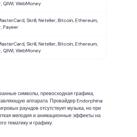
r, QIWI, WebMoney
MasterCard, Skrill, Neteller, Bitcoin, Ethereum,
, Payeer
MasterCard, Skrill, Neteller, Bitcoin, Ethereum,
r, QIWI, WebMoney
рованные символы, превосходная графика,
тавляющую аппарата. Провайдер Endorphina
игровых раундов отсутствует музыка, но при
откая мелодия и анимационные эффекты на
его тематику и графику.