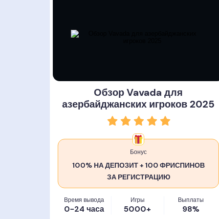
Обзор Vavada для
азербайджанских игроков 2025
rating
5
Бонус
100% НА ДЕПОЗИТ + 100 ФРИСПИНОВ
ЗА РЕГИСТРАЦИЮ
Время вывода
Игры
Выплаты
0-24 часа
5000+
98%