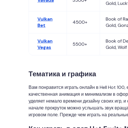
Vavada
3500+
Gold, Luck
Vulkan
Book of Ra
4500+
Bet
Gold, Gonz
Vulkan
Book of De
5500+
Vegas
Gold, Wolf
Тематика и графика
Вам понравится играть онлайн в Hell Hot 100
качественная анимация и минимализм в офор
уделяет немало времени дизайну своих игр, и 
начале прокруток можно услышать звук вращ
игровом поле. Прежде чем играть на реальные 