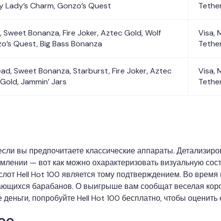
y Lady’s Charm, Gonzo’s Quest
Tethe
, Sweet Bonanza, Fire Joker, Aztec Gold, Wolf
Visa, 
o’s Quest, Big Bass Bonanza
Tether
ad, Sweet Bonanza, Starburst, Fire Joker, Aztec
Visa, 
 Gold, Jammin’ Jars
Tethe
, если вы предпочитаете классические аппараты. Детализи
млении — вот как можно охарактеризовать визуальную сос
слот Hell Hot 100 является тому подтверждением. Во время 
ающихся барабанов. О выигрыше вам сообщат веселая кор
деньги, попробуйте Hell Hot 100 бесплатно, чтобы оценить 