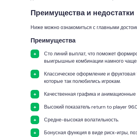
Преимущества и недостатки
Ниже можно ознакомиться с главными достоин
Преимущества
Сто линий выплат, что поможет формир
выигрышные комбинации намного чаще
Классическое оформление и фруктовая 
которые так полюбились игрокам.
Качественная графика и анимационные
Высокий показатель return to player 96.
Средне-высокая волатильность.
Бонусная функция в виде риск-игры, п