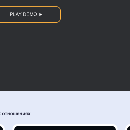
КЭШБЭК
ТЬ СЕЙЧАС
PLAY DEMO
шаетесь с Условиями и
альности и даёте согласие
исем. Вы можете отписаться
х отношениях