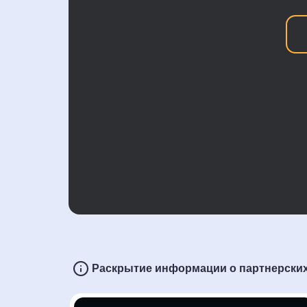
КРУТИ
Вводя email, вы согла
Политикой конфиденци
на получение промо-п
в любой момент.
Раскрытие информации о партнерски