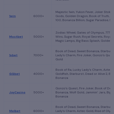
Majestic 1win, Yukon Fever, Joker Stoker
1win
6000+
Gods, Golden Dragon, Book of Truth, Ho
100, Bonanza Billion, Sugar Paradise, Su
Zodiac Wheel, Gates of Olympus, 777 B
Mostbet
5000+
Wins, Sugar Rush, Royal Secrets, Royal 
Magic Lamps, Big Bass Splash, Golden
Book of Dead, Sweet Bonanza, Starburst
1xbet
7000+
Lady’s Charm, Fire Joker, Gonzo’s Quest
Gold
Book of Ra, Lucky Lady’s Charm, Aztec 
GGbet
4000+
Goldfish, Starburst, Dead or Alive 2, Bi
Bonanza
Gonzo’s Quest, Fire Joker, Book of Dea
JoyCasino
5000+
Bonanza, Wolf Gold, Jammin’ Jars, Big 
Bonanza
Book of Dead, Sweet Bonanza, Starburst
Melbet
6000+
Lady’s Charm, Aztec Gold, Rise of Olym