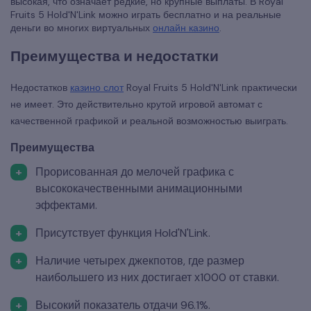
высокая, что означает редкие, но крупные выплаты. В Royal
Fruits 5 Hold'N'Link можно играть бесплатно и на реальные
деньги во многих виртуальных
онлайн казино
.
Преимущества и недостатки
Недостатков
казино слот
Royal Fruits 5 Hold'N'Link практически
не имеет. Это действительно крутой игровой автомат с
качественной графикой и реальной возможностью выиграть.
Преимущества
Прорисованная до мелочей графика с
высококачественными анимационными
эффектами.
Присутствует функция Hold'N'Link.
Наличие четырех джекпотов, где размер
наибольшего из них достигает х1000 от ставки.
Высокий показатель отдачи 96.1%.