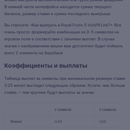
В нижней части интерфейса находится сумма текущего
баланса, размер ставки и сумма последнего выигрыша.
Вы спросите: «Как выиграть в Royal Fruits 5 Hold'N'Link?». Все
очень просто: формируйте комбинации из 3-5 символов на
игровом поле в соответствии с линиями выплат. В случае
значка с изображением вишни вам достаточно будет поймать
всего 2 элемента на барабане.
Коэффициенты и выплаты
Таблица выплат за символы при минимальном размере ставки
0.25 монет выглядит следующим образом. Кстати, чем больше
ставка — тем крупнее будут выплаты за значки.
2 символа
3 символа
Вишни
0.25
1.00