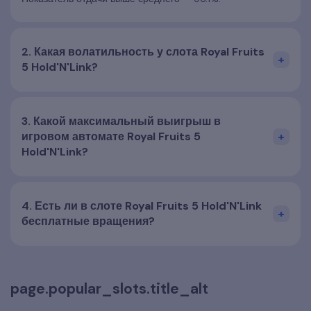
Какая волатильность у слота Royal Fruits
5 Hold'N'Link?
Какой максимальный выигрыш в
игровом автомате Royal Fruits 5
Hold'N'Link?
Есть ли в слоте Royal Fruits 5 Hold'N'Link
бесплатные вращения?
page.popular_slots.title_alt