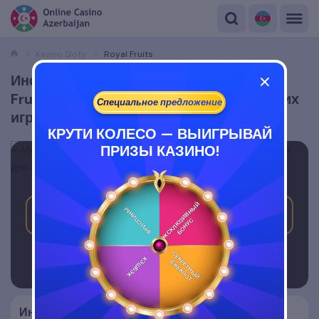
Kazino Sloty
Royal Fruits
Информация про слот и бонусы Royal
Fruits 5 Hold'N'Link для азербайджанских
Специальное предложение
игроков
КРУТИ КОЛЕСО — ВЫИГРЫВАЙ
ПРИЗЫ КАЗИНО!
Э
К
С
К
Л
Ю
И
В
Н
Ы
Й
Б
О
Н
У
ФРИСПИНЫ
PLAY DEMO
З
С
С
Е
К
Е
Т
Н
Ы
Й
Ж
Е
К
П
О
КЭШБЭК
Р
Д
Т
Информация про слот и бонусы Royal Fruits 5