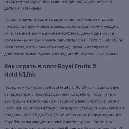
изображения фруктов и задний план настолько четким и
детализированным.
На фоне звучит приятная музыка, дополняющая игровой
процесс. Во время выигрышных комбинаций можно увидеть
качественные анимационные эффекты, делающие раунд
более «живым». Вы можете запустить Royal Fruits 5 Hold'N'Link
бесплатно, чтобы оценить графику, дизайн аппарата и
дополнительные функции перед игрой на реальные деньги.
Как играть в слот Royal Fruits 5
Hold'N'Link
Перед тем как играть в Royal Fruits 5 Hold'N'Link, вам следует
ознакомиться с информационным разделом, чтобы узнать
выигрышные комбинации и стоимость всех символов. Затем
необходимо определиться с размером ставки, она находится в
пределах от 0.25 до 300.00 монет за спин. Кнопку вращения
барабанов вы увидите в правой части экрана. Кроме того
можно настроить автоматический или турбо режим вращений.