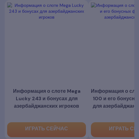
Информация о слоте Mega
Информация о слот
Lucky 243 и бонусах для
100 и его бонусн
азербайджанских игроков
для азербайджанс
ИГРАТЬ СЕЙЧАС
ИГРАТЬ СЕ