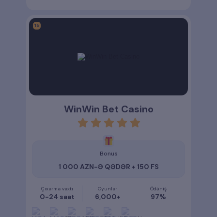
WinWin Bet Casino
rating
5
Bonus
1 000 AZN-Ə QƏDƏR + 150 FS
Çıxarma vaxtı
Oyunlar
Ödəniş
0-24 saat
6,000+
97%