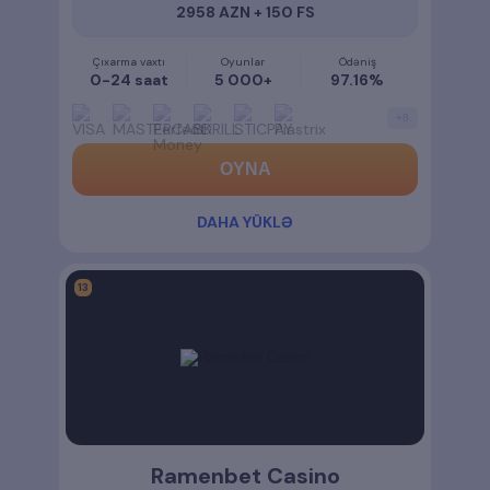
2958 AZN + 150 FS
Çıxarma vaxtı
Oyunlar
Ödəniş
0-24 saat
5 000+
97.16%
+
8
OYNA
DAHA YÜKLƏ
Ramenbet Casino