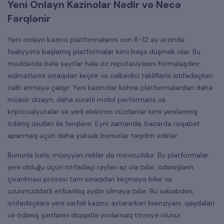
Yeni Onlayn Kazinolar Nədir və Necə
Fərqlənir
Yeni onlayn kazino platformalarını son 6-12 ay ərzində
fəaliyyətə başlamış platformalar kimi başa düşmək olar. Bu
müddətdə belə saytlar hələ öz reputasiyasını formalaşdırır,
xidmətlərini sınaqdan keçirir və cəlbedici təkliflərlə istifadəçiləri
cəlb etməyə çalışır. Yeni kazinolar köhnə platformalardan daha
müasir dizayn, daha sürətli mobil performans və
kriptovalyutalar və yerli elektron cüzdanlar kimi yenilənmiş
ödəniş üsulları ilə fərqlənir. Eyni zamanda, bazarda rəqabət
aparmaq üçün daha yüksək bonuslar təqdim edirlər.
Bununla belə, müəyyən risklər də mövcuddur. Bu platformalar
yeni olduğu üçün istifadəçi rəyləri az ola bilər, ödənişlərin
çıxarılması prosesi tam sınaqdan keçməyə bilər və
uzunmüddətli etibarlılıq aydın olmaya bilər. Bu səbəbdən,
istifadəçilərə yeni sərfəli kazino axtararkən lisenziyanı, qaydaları
və ödəniş şərtlərini diqqətlə yoxlamaq tövsiyə olunur.