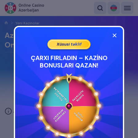
Yeni Kazinolar
Azərbaycanda Ən Yaxşı Yeni
Onlayn Kazino Saytları
Xüsusi təklif
ÇARXI FIRLADIN – KAZINO
BONUSLARI QAZAN!
R
E
K
S
K
Ü
ZI
V
B
O
N
U
P
U
L
S
U
Z
F
I
R
L
A
N
M
A
L
A
L
S
Affiliate Açıqlama
M
I
C
A
S
H
B
A
C
K
Ü
K
A
F
A
T
G
IZ
L
I
H
Ə
D
IY
Y
Ə
🔥
ƏN YÜKSƏK REYTINQLI KAZINO