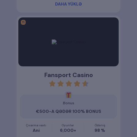
DAHA YÜKLƏ
Fansport Casino
rating
4.6
Bonus
€500-A QƏDƏR 100% BONUS
Çıxarma vaxtı
Oyunlar
Ödəniş
Ani
6,000+
98 %