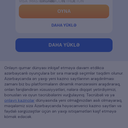
OYNA
DAHA YÜKLƏ
DAHA YÜKLƏ
Onlayn qumar dünyası inkişaf etməyə davam etdikcə
azərbaycanlı oyunçulara bir sıra maraqlı seçimlər təqdim olunur.
Azərbaycanda ən yaxşı yeni kazino saytlarının araşdırılması
zamanı biz bu platformaların dinamik mənzərəsini araşdıraraq,
onları fərqləndirən xüsusiyyətləri, nələrə diqqət yetirdiyimizi,
bonusları və oyun təcrübələrini vurğulayırıq. Təcrübəli və ya
onlayn kazinolar
dünyasında yeni olmağınızdan asılı olmayaraq,
məqaləmiz sizə Azərbaycanda həyəcanverici kazino saytları və
faydalı sərgüzəştlər üçün ən yaxşı istiqamətləri kəşf etməyə
kömək edəcək.