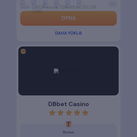
+
6
OYNA
DAHA YÜKLƏ
DBbet Casino
rating
4.9
Bonus