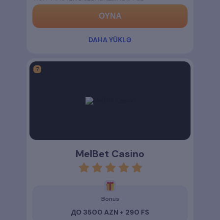
OYNA
DAHA YÜKLƏ
MelBet Casino
rating
4.8
Bonus
ДО 3500 AZN + 290 FS