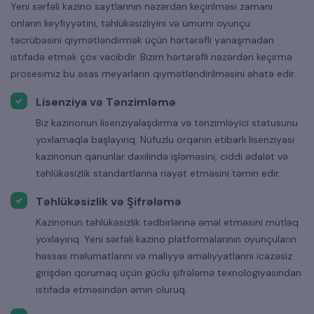
Yeni sərfəli kazino saytlarının nəzərdən keçirilməsi zamanı
onların keyfiyyətini, təhlükəsizliyini və ümumi oyunçu
təcrübəsini qiymətləndirmək üçün hərtərəfli yanaşmadan
istifadə etmək çox vacibdir. Bizim hərtərəfli nəzərdən keçirmə
prosesimiz bu əsas meyarların qiymətləndirilməsini əhatə edir.
Lisenziya və Tənzimləmə
Biz kazinonun lisenziyalaşdırma və tənzimləyici statusunu
yoxlamaqla başlayırıq. Nüfuzlu orqanın etibarlı lisenziyası
kazinonun qanunlar daxilində işləməsini, ciddi ədalət və
təhlükəsizlik standartlarına riayət etməsini təmin edir.
Təhlükəsizlik və Şifrələmə
Kazinonun təhlükəsizlik tədbirlərinə əməl etməsini mütləq
yoxlayırıq. Yeni sərfəli kazino platformalarının oyunçuların
həssas məlumatlarını və maliyyə əməliyyatlarını icazəsiz
girişdən qorumaq üçün güclü şifrələmə texnologiyasından
istifadə etməsindən əmin oluruq.