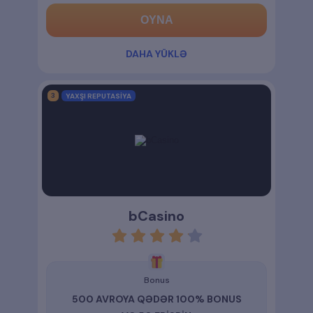
OYNA
DAHA YÜKLƏ
YAXŞI REPUTASIYA
bCasino
rating
4.2
Bonus
500 AVROYA QƏDƏR 100% BONUS