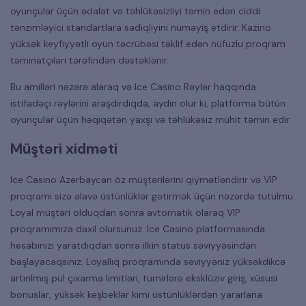
oyunçular üçün ədalət və təhlükəsizliyi təmin edən ciddi
tənzimləyici standartlara sadiqliyini nümayiş etdirir. Kazino
yüksək keyfiyyətli oyun təcrübəsi təklif edən nüfuzlu proqram
təminatçıları tərəfindən dəstəklənir.
Bu amilləri nəzərə alaraq və Ice Casino Rəylər haqqında
istifadəçi rəylərini araşdırdıqda, aydın olur ki, platforma bütün
oyunçular üçün həqiqətən yaxşı və təhlükəsiz mühit təmin edir.
Müştəri xidməti
Ice Casino Azerbaycan öz müştərilərini qiymətləndirir və VIP
proqramı sizə əlavə üstünlüklər gətirmək üçün nəzərdə tutulmu.
Loyal müştəri olduqdan sonra avtomatik olaraq VIP
proqramımıza daxil olursunuz. Ice Casino platformasında
hesabınızı yaratdıqdan sonra ilkin status səviyyəsindən
başlayacaqsınız. Loyallıq proqramında səviyyəniz yüksəkdikcə
artırılmış pul çıxarma limitləri, turnirlərə eksklüziv giriş, xüsusi
bonuslar, yüksək keşbeklər kimi üstünlüklərdən yararlana