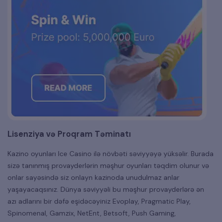
Lisenziya və Proqram Təminatı
Kazino oyunları Ice Casino ilə növbəti səviyyəyə yüksəlir. Burada
sizə tanınmış provayderlərin məşhur oyunları təqdim olunur və
onlar sayəsində siz onlayn kazinoda unudulmaz anlar
yaşayacaqsınız. Dünya səviyyəli bu məşhur provayderlərə ən
azı adlarını bir dəfə eşidəcəyiniz Evoplay, Pragmatic Play,
Spinomenal, Gamzix, NetEnt, Betsoft, Push Gaming,