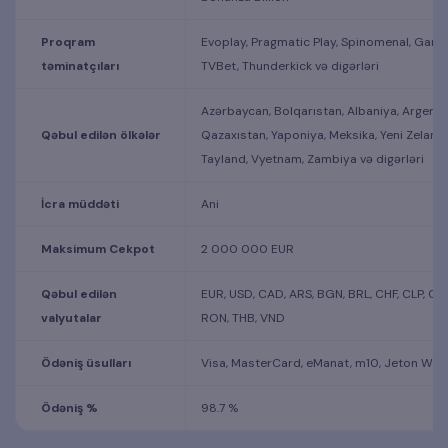
Proqram
Evoplay, Pragmatic Play, Spinomenal, Gamzi
təminatçıları
TVBet, Thunderkick və digərləri
Azərbaycan, Bolqarıstan, Albaniya, Argentina
Qəbul edilən ölkələr
Qazaxıstan, Yaponiya, Meksika, Yeni Zelandi
Tayland, Vyetnam, Zambiya və digərləri
İcra müddəti
Ani
Maksimum Cekpot
2 000 000 EUR
Qəbul edilən
EUR, USD, CAD, ARS, BGN, BRL, CHF, CLP, COP,
valyutalar
RON, THB, VND
Ödəniş üsulları
Visa, MasterCard, eManat, m10, Jeton Walle
Ödəniş %
98.7 %