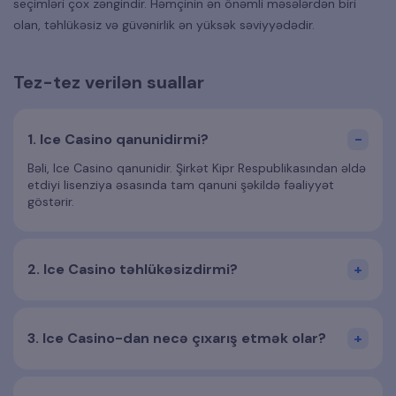
seçimləri çox zəngindir. Həmçinin ən önəmli məsələrdən biri
olan, təhlükəsiz və güvənirlik ən yüksək səviyyədədir.
Tez-tez verilən suallar
Ice Casino qanunidirmi?
Bəli, Ice Casino qanunidir. Şirkət Kipr Respublikasından əldə
etdiyi lisenziya əsasında tam qanuni şəkildə fəaliyyət
göstərir.
Ice Casino təhlükəsizdirmi?
Ice Casino-dan necə çıxarış etmək olar?