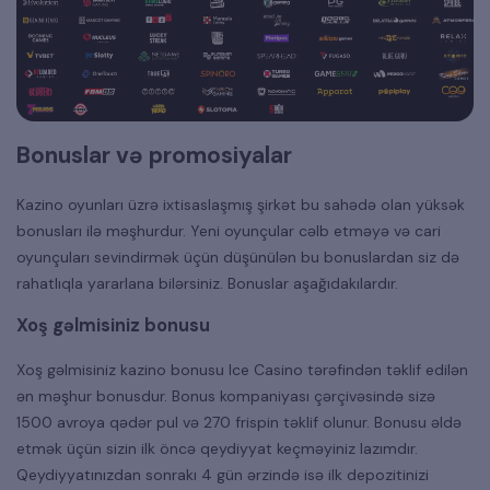
Bonuslar və promosiyalar
Kazino oyunları üzrə ixtisaslaşmış şirkət bu sahədə olan yüksək
bonusları ilə məşhurdur. Yeni oyunçular cəlb etməyə və cari
oyunçuları sevindirmək üçün düşünülən bu bonuslardan siz də
rahatlıqla yararlana bilərsiniz. Bonuslar aşağıdakılardır.
Xoş gəlmisiniz bonusu
Xoş gəlmisiniz kazino bonusu Ice Casino tərəfindən təklif edilən
ən məşhur bonusdur. Bonus kompaniyası çərçivəsində sizə
1500 avroya qədər pul və 270 frispin təklif olunur. Bonusu əldə
etmək üçün sizin ilk öncə qeydiyyat keçməyiniz lazımdır.
Qeydiyyatınızdan sonrakı 4 gün ərzində isə ilk depozitinizi