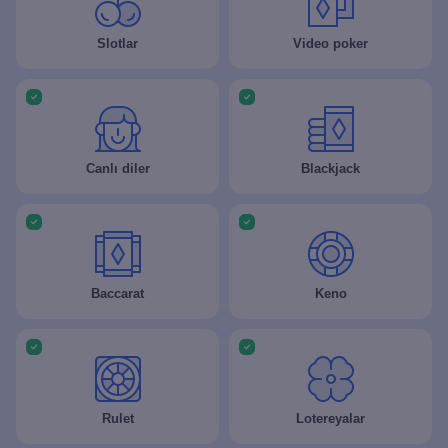
Slotlar
Video poker
Canlı diler
Blackjack
Baccarat
Keno
Rulet
Lotereyalar