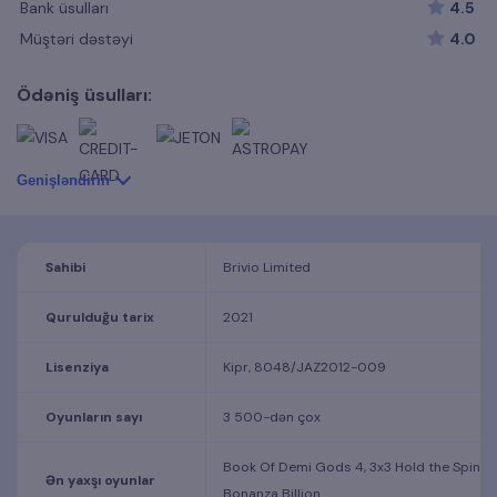
Bank üsulları
4.5
Müştəri dəstəyi
4.0
Ödəniş üsulları:
Genişləndirin
Sahibi
Brivio Limited
Qurulduğu tarix
2021
Lisenziya
Kipr, 8048/JAZ2012-009
Oyunların sayı
3 500-dən çox
Book Of Demi Gods 4, 3x3 Hold the Spin, Jok
Ən yaxşı oyunlar
Bonanza Billion