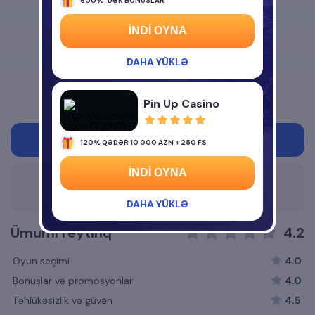
600%-DƏK BONUSLAR
Əlçatan deyil
İNDI OYNA
DAHA YÜKLƏ
Pin Up Casino
rating
5.0
MƏHDUDDUR
120% QƏDƏR 10 000 AZN + 250 FS
İNDI OYNA
Kazino sizin ölkədə mövcud deyil
DAHA YÜKLƏ
Ümumi reytinq
4.2
rating
4.2
Oyun seçimi
4.0
Bonuslar və promosyonlar
4.0
Təhlükəsizlik və güvən
4.5