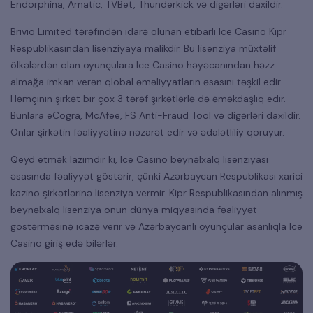
Endorphina, Amatic, TVBet, Thunderkick və digərləri daxildir.
Brivio Limited tərəfindən idarə olunan etibarlı Ice Casino Kipr
Respublikasından lisenziyaya malikdir. Bu lisenziya müxtəlif
ölkələrdən olan oyunçulara Ice Casino həyəcanından həzz
almağa imkan verən qlobal əməliyyatların əsasını təşkil edir.
Həmçinin şirkət bir çox 3 tərəf şirkətlərlə də əməkdaşlıq edir.
Bunlara eCogra, McAfee, FS Anti-Fraud Tool və digərləri daxildir.
Onlar şirkətin fəaliyyətinə nəzarət edir və ədalətliliy qoruyur.
Qeyd etmək lazımdır ki, Ice Casino beynəlxalq lisenziyası
əsasında fəaliyyət göstərir, çünki Azərbaycan Respublikası xarici
kazino şirkətlərinə lisenziya vermir. Kipr Respublikasından alınmış
beynəlxalq lisenziya onun dünya miqyasında fəaliyyət
göstərməsinə icazə verir və Azərbaycanlı oyunçular asanlıqla Ice
Casino giriş edə bilərlər.