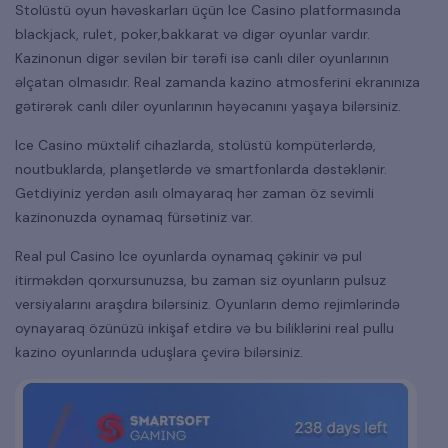
Stolüstü oyun həvəskarları üçün Ice Casino platformasında
blackjack, rulet, poker,bakkarat və digər oyunlar vardır.
Kazinonun digər sevilən bir tərəfi isə canlı diler oyunlarının
əlçatan olmasıdır. Real zamanda kazino atmosferini ekranınıza
gətirərək canlı diler oyunlarının həyəcanını yaşaya bilərsiniz.
Ice Casino müxtəlif cihazlarda, stolüstü kompüterlərdə,
noutbuklarda, planşetlərdə və smartfonlarda dəstəklənir.
Getdiyiniz yerdən asılı olmayaraq hər zaman öz sevimli
kazinonuzda oynamaq fürsətiniz var.
Real pul Casino Ice oyunlarda oynamaq çəkinir və pul
itirməkdən qorxursunuzsa, bu zaman siz oyunların pulsuz
versiyalarını araşdıra bilərsiniz. Oyunların demo rejimlərində
oynayaraq özünüzü inkişaf etdirə və bu biliklərini real pullu
kazino oyunlarında uduşlara çevirə bilərsiniz.