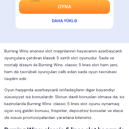
OYNA
DAHA YÜKLƏ
Burning Wins ənənəvi slot maşınlarının həyəcanını azərbaycanlı
oyunçulara çatdıran klassik 5 xəttli slot oyunudur. Sadə və
nostalji dizaynı ilə Burning Wins: classic 5 lines slot həm yeni,
həm də təcrübəli oyunçuları cəlb edən sadə oyun təcrübəsi
təqdim edir.
Oyun haqqında azərbaycanlı istifadəçilərin digər bəyəndiyi
xüsusiyyət isə bonuslardır. Slotun daxili bonusları olmasa da, siz
kazinolarda Burning Wins: classic 5 lines slot oyunu oynamaq
üçün xoş gəldin bonusu, frispinlər, depozitsiz bonuslar və eləcə
də xüsusi promosiyalardan yararlana bilərsiniz.