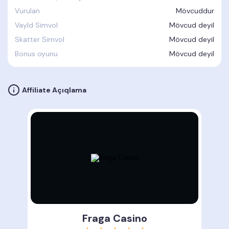
Vurulan
Mövcuddur
Vayld Simvol
Mövcud deyil
Skatter Simvol
Mövcud deyil
Bonus oyunu
Mövcud deyil
Affiliate Açıqlama
Fraga Casino