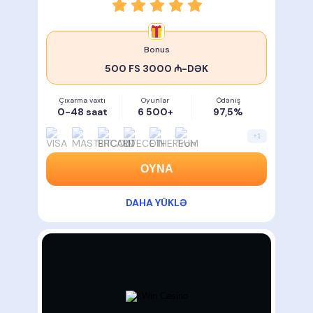
rating
5
Bonus
500 FS 3000 ₼-DƏK
Çıxarma vaxtı
Oyunlar
Ödəniş
0-48 saat
6 500+
97,5%
+
1
OYNA
DAHA YÜKLƏ