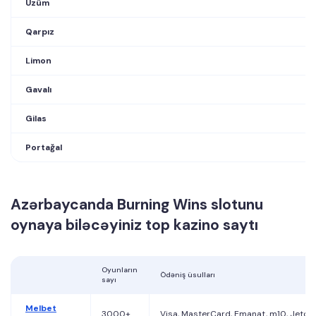
Üzüm
Qarpız
Limon
Gavalı
Gilas
Portağal
Azərbaycanda Burning Wins slotunu
oynaya biləcəyiniz top kazino saytı
Oyunların
Ödəniş üsulları
sayı
Melbet
3000+
Visa, MasterCard, Emanat, m10, Jeton 