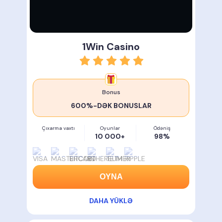
1Win Casino
rating
5
Bonus
600%-DƏK BONUSLAR
Çıxarma vaxtı
Oyunlar
Ödəniş
10 000+
98%
OYNA
DAHA YÜKLƏ