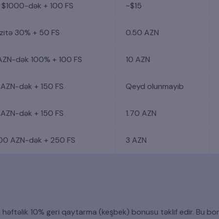
 $1000-dək + 100 FS
~$15
itə 30% + 50 FS
0.50 AZN
AZN-dək 100% + 100 FS
10 AZN
AZN-dək + 150 FS
Qeyd olunmayıb
AZN-dək + 150 FS
1.70 AZN
00 AZN-dək + 250 FS
3 AZN
əftəlik 10% geri qaytarma (keşbek) bonusu təklif edir. Bu bonu