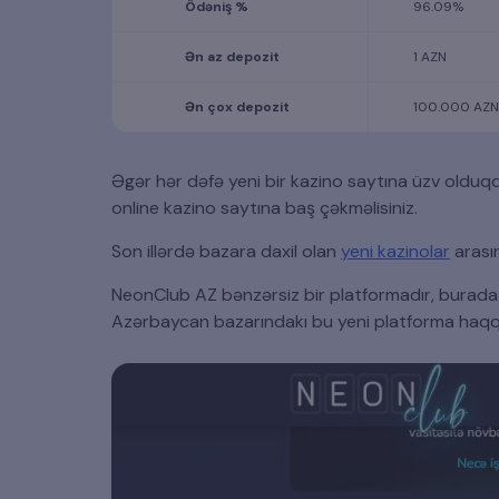
Ödəniş %
96.09%
Ən az depozit
1 AZN
Ən çox depozit
100.000 AZN
Əgər hər dəfə yeni bir kazino saytına üzv olduq
online kazino saytına baş çəkməlisiniz.
Son illərdə bazara daxil olan
yeni kazinolar
arasın
NeonClub AZ bənzərsiz bir platformadır, burada y
Azərbaycan bazarındakı bu yeni platforma haqq