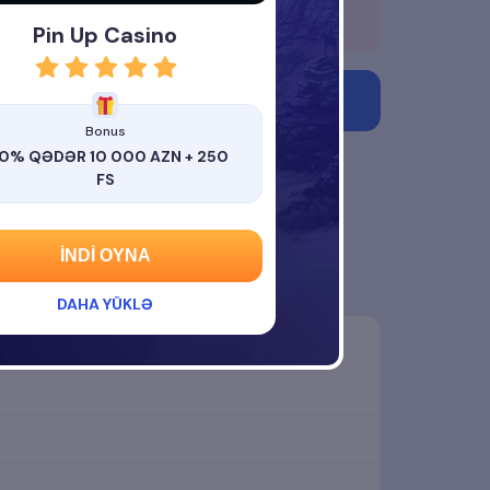
Kazino sizin ölkədə mövcud deyil
Pin Up Casino
rating
5.0
MƏHDUDDUR
Bonus
20% QƏDƏR 10 000 AZN + 250
FS
İNDI OYNA
DAHA YÜKLƏ