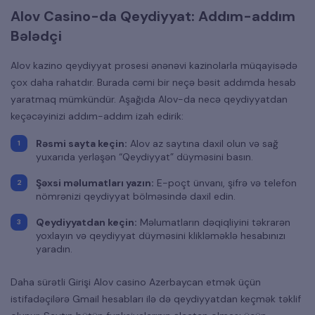
Alov Casino-da Qeydiyyat: Addım-addım
Bələdçi
Alov kazino qeydiyyat prosesi ənənəvi kazinolarla müqayisədə
çox daha rahatdır. Burada cəmi bir neçə bəsit addımda hesab
yaratmaq mümkündür. Aşağıda Alov-da necə qeydiyyatdan
keçəcəyinizi addım-addım izah edirik:
Rəsmi sayta keçin:
Alov az saytına daxil olun və sağ
yuxarıda yerləşən “Qeydiyyat” düyməsini basın.
Şəxsi məlumatları yazın:
E-poçt ünvanı, şifrə və telefon
nömrənizi qeydiyyat bölməsində daxil edin.
Qeydiyyatdan keçin:
Məlumatların dəqiqliyini təkrarən
yoxlayın və qeydiyyat düyməsini klikləməklə hesabınızı
yaradın.
Daha sürətli Girişi Alov casino Azerbaycan etmək üçün
istifadəçilərə Gmail hesabları ilə də qeydiyyatdan keçmək təklif