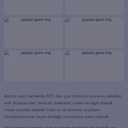
Kazino, eyni zamanda 320-dən çox stolüstü oyuna ev sahibliyi
edir. Buraya rulet, blekcek, bakkarat, poker və digər klassik
masa oyunları daxildir. Odur ki, bu ənənəvi oyunların
həvəskarısınızsa, seçim bolluğu sizi mütləq qane edəcək.
Alov kazino saytında canlı oyunların da böyük bir bolluğu var.