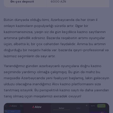
Ən çox depozit
6000 AZN
Bütün dünyada olduğu kimi, Azərbaycanda da hər ötən il
onlayn kazinoların populyarlığı sürətlə artır. Əgər bir
kazinomansınızsa, yəqin siz də gün keçdikcə kazino saytlarının
artımına şahidlik edirsiniz. Bazarda rəqabətin artımı oyunçular
üçün, əlbəttə ki, bir çox cəhətdən faydalıdır. Amma bu artımın
doğurduğu bir neqativ halda var: bazarda qeyri-professional və
lazımsız seçimlərin də sayı artır.
Yarandığımız gündən azərbaycanlı oyunçulara doğru kazino
seçimində yardımçı olmağa çalışmışıq. Bu gün də məhz bu
məqsədlə Azərbaycanda yeni fəaliyyət başlamış, lakin gələcəyin
ulduzu olacağına inandığımız Alov kazino platformasını sizə
tanıtmaq istəyirik. Bu perspektivli kazino saytı ilə daha yaxından
tanış olmaq üçün məqaləmizi axıradək oxuyun!