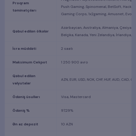
Proqram
Push Gaming, Spinomenal, BetSoft, Hacksa
təminatçıları
Gaming Corps, 1x2gaming, Amusnet, Evopl
Azərbaycan, Avstraliya, Almaniya, Çexiya, Fra
Qəbul edilən ölkələr
Belçika, Kanada, Yeni Zelandiya, İrlandiya, 
İcra müddəti
2 saatı
Maksimum Cekpot
1 250 900 avro
Qəbul edilən
AZN, EUR, USD, NOK, CHF, HUF, AUD, CAD, CZ
valyutalar
Ödəniş üsulları
Visa, Mastercard
Ödəniş %
97,29%
Ən az depozit
10 AZN