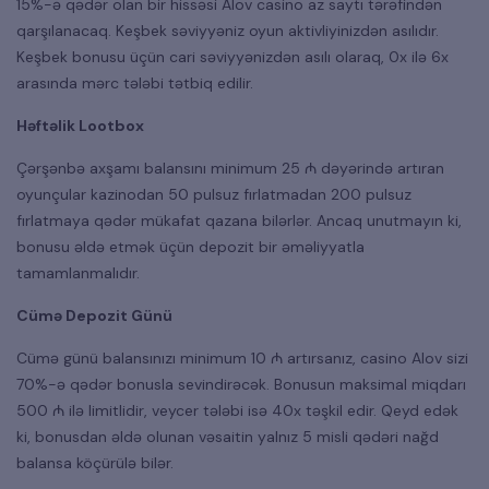
15%-ə qədər olan bir hissəsi Alov casino az saytı tərəfindən
qarşılanacaq. Keşbek səviyyəniz oyun aktivliyinizdən asılıdır.
Keşbek bonusu üçün cari səviyyənizdən asılı olaraq, 0x ilə 6x
arasında mərc tələbi tətbiq edilir.
Həftəlik Lootbox
Çərşənbə axşamı balansını minimum 25 ₼ dəyərində artıran
oyunçular kazinodan 50 pulsuz fırlatmadan 200 pulsuz
fırlatmaya qədər mükafat qazana bilərlər. Ancaq unutmayın ki,
bonusu əldə etmək üçün depozit bir əməliyyatla
tamamlanmalıdır.
Cümə Depozit Günü
Cümə günü balansınızı minimum 10 ₼ artırsanız, casino Alov sizi
70%-ə qədər bonusla sevindirəcək. Bonusun maksimal miqdarı
500 ₼ ilə limitlidir, veycer tələbi isə 40x təşkil edir. Qeyd edək
ki, bonusdan əldə olunan vəsaitin yalnız 5 misli qədəri nağd
balansa köçürülə bilər.