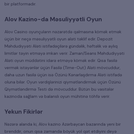
bir platformadır.
Alov Kazino-da Məsuliyyətli Oyun
Alov Casino oyunçuların nəzarətdə qalmasına kömək etmək
üçün bir neçə məsuliyyətli oyun aləti təklif edir. Depozit
Məhdudiyyəti Aləti istifadəçilərə gündəlik, həftəlik və aylıq
limitlər təyin etməyə imkan verir. Zaman/Seans Məhdudiyyəti
Aləti oyun müddətini idarə etməyə kömək edir. Qısa fasilə
vermək istəyənlər üçün Fasilə (Time-Out) Aləti mövcuddur,
daha uzun fasilə üçün isə Özünü Kənarlaşdırma Aləti istifadə
oluna bilər. Oyun vərdişlərinizi qiymətləndirmək üçün Özünü
Qiymətləndirmə Testi də mövcuddur. Bütün bu vasitələr
kazinoda sağlam və balanslı oyun mühitinə töhfə verir.
Yekun Fikirlər
Nəzərə alanda ki, Alov kazino Azərbaycan bazarında yeni bir
brenddir, onun qısa zamanda böyük yol qət etdiyini deyə