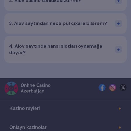
Alov casino təhlükəsizdirmi?
Alov saytından necə pul çıxara bilərəm?
Alov saytında hansı slotları oynamağa
dəyər?
facebook
instagr
tw
Kazino rəyləri
Onlayn kazinolar