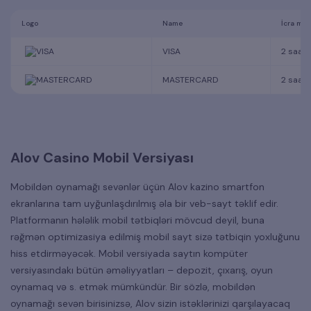
Logo
Name
İcra mü
VISA
2 saat
MASTERCARD
2 saat
Alov Casino Mobil Versiyası
Mobildən oynamağı sevənlər üçün Alov kazino smartfon
ekranlarına tam uyğunlaşdırılmış əla bir veb-sayt təklif edir.
Platformanın hələlik mobil tətbiqləri mövcud deyil, buna
rəğmən optimizasiya edilmiş mobil sayt sizə tətbiqin yoxluğunu
hiss etdirməyəcək. Mobil versiyada saytın kompüter
versiyasındakı bütün əməliyyatları – depozit, çıxarış, oyun
oynamaq və s. etmək mümkündür. Bir sözlə, mobildən
oynamağı sevən birisinizsə, Alov sizin istəklərinizi qarşılayacaq