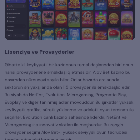
Lisenziya və Provayderlər
Əlbəttə ki, keyfiyyətli bir kazinonun təməl daşlarından biri onun
hansı provayderlərlə əməkdaşlıq etməsidir. Alov Bet kazino bu
baxımdan nümunəvi sayıla bilər. Onlar hazırda aralarında
sektorun ən yaxşılarıda olan 115 provayder ilə əməkdaşlıq edir.
Bu siyahıda NetEnt, Evolution, Microgaming, Pragmatic Play,
Evoplay və digər tanınmış adlar mövcuddur. Bu şirkətlər yüksək
keyfiyyətli qrafika, sürətli yüklənmə və ədalətli oyun təminatı ilə
seçilirlər. Evolution canlı kazino sahəsində liderdir, NetEnt və
Microgaming isə innovativ slotları ilə məşhurdur. Bu zəngin
provayder seçimi Alov Bet-i yüksək səviyyəli oyun təcrübəsi
təqdim edən platformaya çevirir.