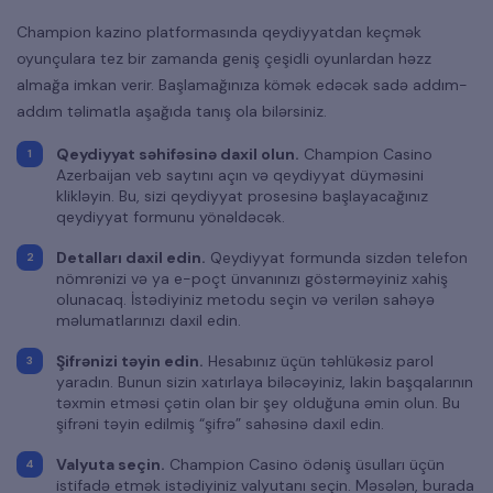
Champion kazino platformasında qeydiyyatdan keçmək
oyunçulara tez bir zamanda geniş çeşidli oyunlardan həzz
almağa imkan verir. Başlamağınıza kömək edəcək sadə addım-
addım təlimatla aşağıda tanış ola bilərsiniz.
Qeydiyyat səhifəsinə daxil olun.
Champion Casino
Azerbaijan veb saytını açın və qeydiyyat düyməsini
klikləyin. Bu, sizi qeydiyyat prosesinə başlayacağınız
qeydiyyat formunu yönəldəcək.
Detalları daxil edin.
Qeydiyyat formunda sizdən telefon
nömrənizi və ya e-poçt ünvanınızı göstərməyiniz xahiş
olunacaq. İstədiyiniz metodu seçin və verilən sahəyə
məlumatlarınızı daxil edin.
Şifrənizi təyin edin.
Hesabınız üçün təhlükəsiz parol
yaradın. Bunun sizin xatırlaya biləcəyiniz, lakin başqalarının
təxmin etməsi çətin olan bir şey olduğuna əmin olun. Bu
şifrəni təyin edilmiş “şifrə” sahəsinə daxil edin.
Valyuta seçin.
Champion Casino ödəniş üsulları üçün
istifadə etmək istədiyiniz valyutanı seçin. Məsələn, burada