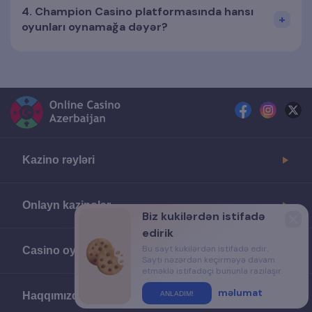
Champion Casino platformasında hansı
oyunları oynamağa dəyər?
facebook
instagr
tw
Kazino rəyləri
Onlayn kazinolar
Biz kukilərdən istifadə
Clos
edirik
moda
Bu sayt kukilərdən istifadə edir.
Casino oyunlari
Saytı nəzərdən keçirməyə davam
etməklə istifadəçi bununla razılaşır.
məlumat
ANLADIM!
Haqqımızda