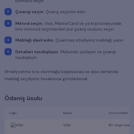
bölməyə keçin.
Çıxarışı seçin.
Çıxarış seçimini edin.
Metod seçin.
Visa, MasterCard və ya kriptovalyutalar
kimi mövcud seçimlərdən pul çıxarış üsulunu seçin.
Məbləği daxil edin.
Çıxarmaq istədiyiniz məbləği yazın.
Detalları təsdiqləyin.
Məlumatı yoxlayın və çıxarışı
təsdiqləyin.
Əməliyyatınız icra olunmağa başlayacaq və qısa zamanda
məbləğ seçdiyiniz hesabınıza göndəriləcək.
Ödəniş üsulu
Logo
Name
İcra müddəti
VISA
Bir neçə saat