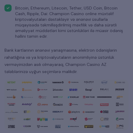
Bitcoin, Ethereum, Litecoin, Tether, USD Coin, Bitcoin
Cash, Ripple, Dai: Champion Casino online müxtəlif
kriptovalyutaları dəstəkləyir və ənənəvi üsullarla
müqayisədə təkmilləşdirilmiş məxfilik və daha sürətli
əməliyyat müddətləri kimi üstünlükləri ilə müasir ödəniş
həllini təmin edir.
Bank kartlarının ənənəvi yanaşmasına, elektron ödənişlərin
rahatlığına və ya kriptovalyutaların anonimliyinə üstünlük
verməyinizdən asılı olmayaraq, Champion Casino AZ
tələblərinizə uyğun seçimlərə malikdir.