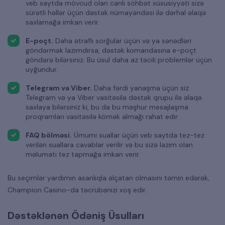
veb saytda mövcud olan canlı söhbət xüsusiyyəti sizə
sürətli həllər üçün dəstək nümayəndəsi ilə dərhal əlaqə
saxlamağa imkan verir.
E-poçt.
Daha ətraflı sorğular üçün və ya sənədləri
göndərmək lazımdırsa, dəstək komandasına e-poçt
göndərə bilərsiniz. Bu üsul daha az təcili problemlər üçün
uyğundur.
Telegram və Viber.
Daha fərdi yanaşma üçün siz
Telegram və ya Viber vasitəsilə dəstək qrupu ilə əlaqə
saxlaya bilərsiniz ki, bu da bu məşhur mesajlaşma
proqramları vasitəsilə kömək almağı rahat edir.
FAQ bölməsi.
Ümumi suallar üçün veb saytda tez-tez
verilən suallara cavablar verilir və bu sizə lazım olan
məlumatı tez tapmağa imkan verir.
Bu seçimlər yardımın asanlıqla əlçatan olmasını təmin edərək,
Champion Casino-da təcrübənizi xoş edir.
Dəstəklənən Ödəniş Üsulları