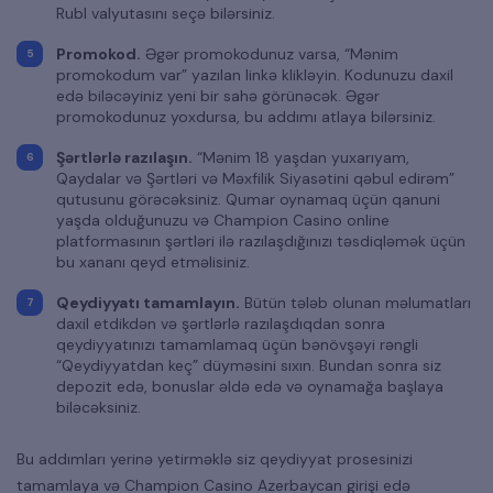
Rubl valyutasını seçə bilərsiniz.
Promokod.
Əgər promokodunuz varsa, “Mənim
promokodum var” yazılan linkə klikləyin. Kodunuzu daxil
edə biləcəyiniz yeni bir sahə görünəcək. Əgər
promokodunuz yoxdursa, bu addımı atlaya bilərsiniz.
Şərtlərlə razılaşın.
“Mənim 18 yaşdan yuxarıyam,
Qaydalar və Şərtləri və Məxfilik Siyasətini qəbul edirəm”
qutusunu görəcəksiniz. Qumar oynamaq üçün qanuni
yaşda olduğunuzu və Champion Casino online
platformasının şərtləri ilə razılaşdığınızı təsdiqləmək üçün
bu xananı qeyd etməlisiniz.
Qeydiyyatı tamamlayın.
Bütün tələb olunan məlumatları
daxil etdikdən və şərtlərlə razılaşdıqdan sonra
qeydiyyatınızı tamamlamaq üçün bənövşəyi rəngli
“Qeydiyyatdan keç” düyməsini sıxın. Bundan sonra siz
depozit edə, bonuslar əldə edə və oynamağa başlaya
biləcəksiniz.
Bu addımları yerinə yetirməklə siz qeydiyyat prosesinizi
tamamlaya və Champion Casino Azerbaycan girişi edə