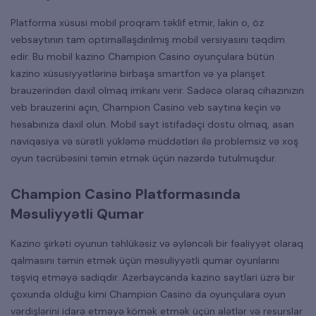
Platforma xüsusi mobil proqram təklif etmir, lakin o, öz
vebsaytının tam optimallaşdırılmış mobil versiyasını təqdim
edir. Bu mobil kazino Champion Casino oyunçulara bütün
kazino xüsusiyyətlərinə birbaşa smartfon və ya planşet
brauzerindən daxil olmaq imkanı verir. Sadəcə olaraq cihazınızın
veb brauzerini açın, Champion Casino veb saytına keçin və
hesabınıza daxil olun. Mobil sayt istifadəçi dostu olmaq, asan
naviqasiya və sürətli yükləmə müddətləri ilə problemsiz və xoş
oyun təcrübəsini təmin etmək üçün nəzərdə tutulmuşdur.
Champion Casino Platformasında
Məsuliyyətli Qumar
Kazino şirkəti oyunun təhlükəsiz və əyləncəli bir fəaliyyət olaraq
qalmasını təmin etmək üçün məsuliyyətli qumar oyunlarını
təşviq etməyə sadiqdir. Azerbaycanda kazino saytlari üzrə bir
çoxunda olduğu kimi Champion Casino da oyunçulara oyun
vərdişlərini idarə etməyə kömək etmək üçün alətlər və resurslar