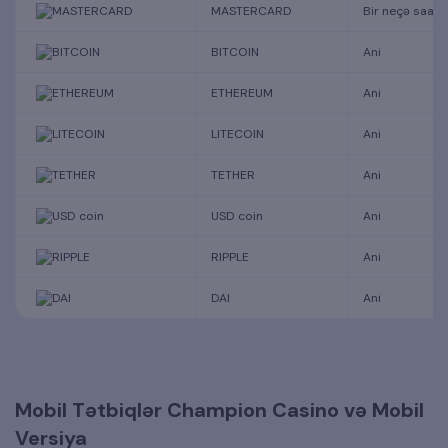
MASTERCARD
Bir neçə saat
BITCOIN
Ani
ETHEREUM
Ani
LITECOIN
Ani
TETHER
Ani
USD coin
Ani
RIPPLE
Ani
DAI
Ani
Mobil Tətbiqlər Champion Casino və Mobil
Versiya