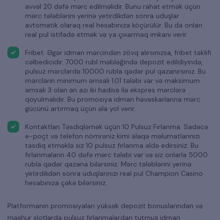
əvvəl 20 dəfə mərc edilməlidir. Bunu rahat etmək üçün
mərc tələblərini yerinə yetirdikdən sonra uduşlar
avtomatik olaraq real hesabınıza köçürülür. Bu da onları
real pul istifadə etmək və ya çıxarmaq imkanı verir.
Fribet. Əgər idman mərcindən zövq alırsınızsa, fribet təklifi
cəlbedicidir. 7000 rubl məbləğində depozit edildiyində,
pulsuz mərclərdə 10000 rubla qədər pul qazanırsınız. Bu
mərclərin minimum əmsalı 1.01 tələbi var və maksimum
əmsalı 3 olan ən azı iki hadisə ilə ekspres mərclərə
qoyulmalıdır. Bu promosiya idman həvəskarlarına mərc
gücünü artırmaq üçün əla yol verir.
Kontaktları Təsdiqləmək üçün 10 Pulsuz Fırlanma. Sadəcə
e-poçt və telefon nömrəniz kimi əlaqə məlumatlarınızı
təsdiq etməklə siz 10 pulsuz fırlanma əldə edirsiniz. Bu
fırlanmaların 40 dəfə mərc tələbi var və siz onlarla 5000
rubla qədər qazana bilərsiniz. Mərc tələblərini yerinə
yetirdikdən sonra uduşlarınızı real pul Champion Casino
hesabınıza çəkə bilərsiniz.
Platformanın promosiyaları yüksək depozit bonuslarından və
məşhur slotlarda pulsuz fırlanmalardan tutmuş idman