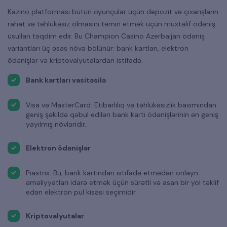
Kazino platforması bütün oyunçular üçün depozit və çıxarışların
rahat və təhlükəsiz olmasını təmin etmək üçün müxtəlif ödəniş
üsulları təqdim edir. Bu Champion Casino Azerbaijan ödəniş
variantları üç əsas növə bölünür: bank kartları, elektron
ödənişlər və kriptovalyutalardan istifadə.
Bank kartları vasitəsilə
Visa və MasterCard: Etibarlılıq və təhlükəsizlik baxımından
geniş şəkildə qəbul edilən bank kartı ödənişlərinin ən geniş
yayılmış növləridir.
Elektron ödənişlər
Piastrix: Bu, bank kartından istifadə etmədən onlayn
əməliyyatları idarə etmək üçün sürətli və asan bir yol təklif
edən elektron pul kisəsi seçimidir.
Kriptovalyutalar