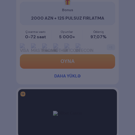
Bonus
2000 AZN + 125 PULSUZ FIRLATMA
Çıxarma vaxtı
Oyunlar
Ödəniş
0-72 saat
5 000+
97,07%
+
1
OYNA
DAHA YÜKLƏ