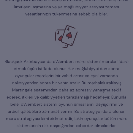
limitlərini aşmasına və ya məğlubiyyət seriyası zamanı
vəsaitlərinizin tükənməsinə səbəb ola bilər.
Blackjack Azərbaycanda d'Alembert mərc sistemi mərcləri idarə
etmək üçün istifadə olunur. Hər məğlubiyyətdən sonra
oyunçular mərclərini bir vahid artırır və eyni zamanda
qalibiyyətdən sonra bir vahid azalır. Bu mərhələli irəliləyiş
Martingale sistemindən daha az aqressiv yanaşma təklif
edərək, itkiləri və qalibiyyətləri tarazlamağı hədəfləyir. Bununla
belə, d'Alembert sistemi oyunun əmsallarını dəyişdirmir və
ardıcıl qələbələrə zəmanət vermir. Bu strategiya idarə olunan
mərc strategiyası kimi xidmət edir, lakin oyunçular bütün mərc
sistemlərinin risk daşıdığından xəbərdar olmalıdırlar.