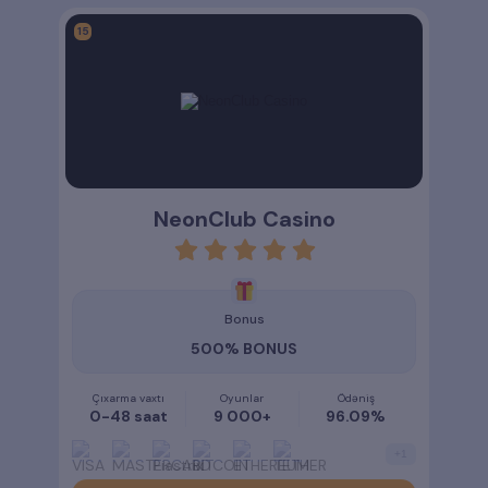
NeonClub Casino
rating
5
Bonus
500% BONUS
Çıxarma vaxtı
Oyunlar
Ödəniş
0-48 saat
9 000+
96.09%
+
1