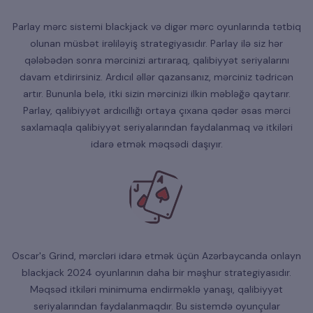
Parlay mərc sistemi blackjack və digər mərc oyunlarında tətbiq
olunan müsbət irəliləyiş strategiyasıdır. Parlay ilə siz hər
qələbədən sonra mərcinizi artıraraq, qalibiyyət seriyalarını
davam etdirirsiniz. Ardıcıl əllər qazansanız, mərciniz tədricən
artır. Bununla belə, itki sizin mərcinizi ilkin məbləğə qaytarır.
Parlay, qalibiyyət ardıcıllığı ortaya çıxana qədər əsas mərci
saxlamaqla qalibiyyət seriyalarından faydalanmaq və itkiləri
idarə etmək məqsədi daşıyır.
Oscar's Grind, mərcləri idarə etmək üçün Azərbaycanda onlayn
blackjack 2024 oyunlarının daha bir məşhur strategiyasıdır.
Məqsəd itkiləri minimuma endirməklə yanaşı, qalibiyyət
seriyalarından faydalanmaqdır. Bu sistemdə oyunçular