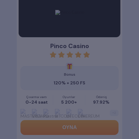
Pinco Casino
rating
5
Bonus
120% + 250 FS
Çıxarma vaxtı
Oyunlar
Ödəniş
0-24 saat
5 200+
97.92%
+
2
OYNA