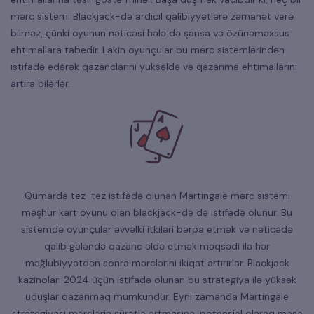
mərc sistemi Blackjack-də ardıcıl qalibiyyətlərə zəmanət verə
bilməz, çünki oyunun nəticəsi hələ də şansa və özünəməxsus
ehtimallara tabedir. Lakin oyunçular bu mərc sistemlərindən
istifadə edərək qazanclarını yüksəldə və qazanma ehtimallarını
artıra bilərlər.
Qumarda tez-tez istifadə olunan Martingale mərc sistemi
məşhur kart oyunu olan blackjack-də də istifadə olunur. Bu
sistemdə oyunçular əvvəlki itkiləri bərpa etmək və nəticədə
qalib gələndə qazanc əldə etmək məqsədi ilə hər
məğlubiyyətdən sonra mərclərini ikiqat artırırlar. Blackjack
kazinoları 2024 üçün istifadə olunan bu strategiya ilə yüksək
uduşlar qazanmaq mümkündür. Eyni zamanda Martingale
strategiyası mərclərin sürətlə artmasına, potensial olaraq masa