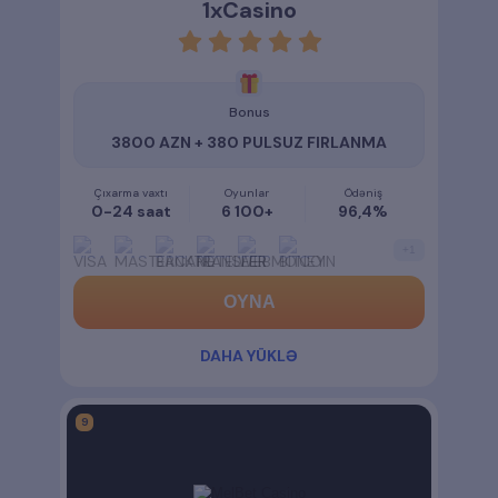
1xCasino
rating
5
Bonus
3800 AZN + 380 PULSUZ FIRLANMA
Çıxarma vaxtı
Oyunlar
Ödəniş
0-24 saat
6 100+
96,4%
+
1
OYNA
DAHA YÜKLƏ