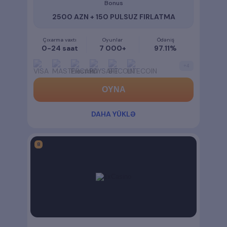
Bonus
2500 AZN + 150 PULSUZ FIRLATMA
Çıxarma vaxtı
Oyunlar
Ödəniş
0-24 saat
7 000+
97.11%
+
4
OYNA
DAHA YÜKLƏ