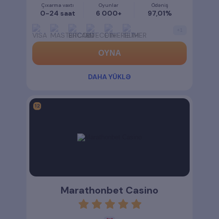
Çıxarma vaxtı
Oyunlar
Ödəniş
0-24 saat
6 000+
97,01%
+
1
OYNA
DAHA YÜKLƏ
Marathonbet Casino
rating
5