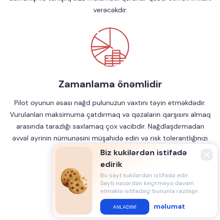
verəcəkdir.
Zamanlama önəmlidir
Pilot oyunun əsası nağd pulunuzun vaxtını təyin etməkdədir.
Vurulanları maksimuma çatdırmaq və qəzaların qarşısını almaq
arasında tarazlığı saxlamaq çox vacibdir. Nağdlaşdırmadan
əvvəl əyrinin nümunəsini müşahidə edin və risk tolerantlığınızı
nəzərə alın.
Biz kukilərdən istifadə
Clos
edirik
moda
Bu sayt kukilərdən istifadə edir.
Saytı nəzərdən keçirməyə davam
etməklə istifadəçi bununla razılaşır.
məlumat
ANLADIM!