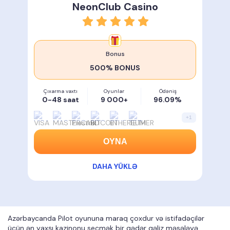
NeonClub Casino
rating
5
Bonus
500% BONUS
Çıxarma vaxtı
Oyunlar
Ödəniş
0-48 saat
9 000+
96.09%
+
1
OYNA
DAHA YÜKLƏ
Azərbaycanda Pilot oyununa maraq çoxdur və istifadəçilər
üçün ən yaxşı kazinonu seçmək bir qədər qəliz məsələyə