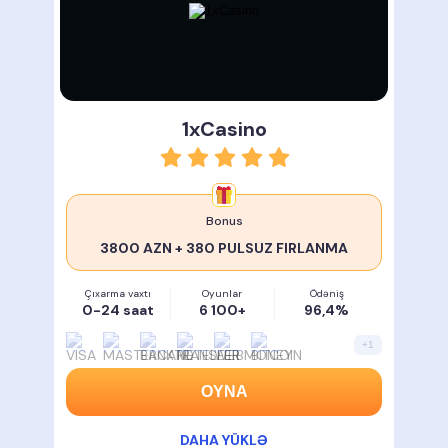
1xCasino
rating
5
Bonus
3800 AZN + 380 PULSUZ FIRLANMA
Çıxarma vaxtı
Oyunlar
Ödəniş
0-24 saat
6 100+
96,4%
+
1
OYNA
DAHA YÜKLƏ