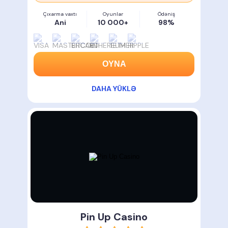
Çıxarma vaxtı
Oyunlar
Ödəniş
Ani
10 000+
98%
OYNA
DAHA YÜKLƏ
Pin Up Casino