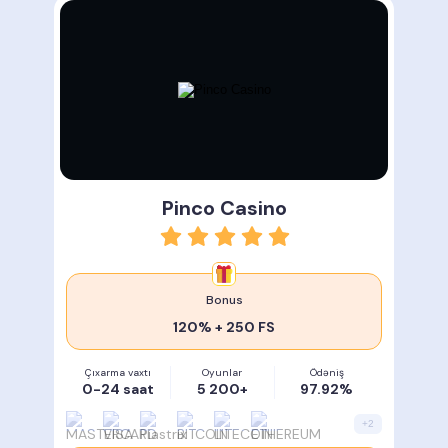
Pinco Casino
rating
5
Bonus
120% + 250 FS
Çıxarma vaxtı
Oyunlar
Ödəniş
0-24 saat
5 200+
97.92%
+
2