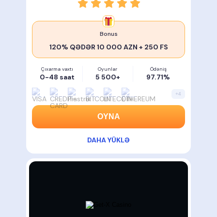
rating
5
Bonus
120% QƏDƏR 10 000 AZN + 250 FS
Çıxarma vaxtı
Oyunlar
Ödəniş
0-48 saat
5 500+
97.71%
+
4
OYNA
DAHA YÜKLƏ