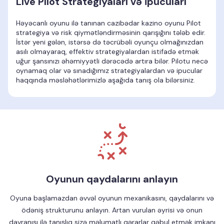
Live Pilot Strategiyaları və İpucuları
Həyəcanlı oyunu ilə tanınan cazibədar kazino oyunu Pilot
strategiya və risk qiymətləndirməsinin qarışığını tələb edir.
İstər yeni gələn, istərsə də təcrübəli oyunçu olmağınızdan
asılı olmayaraq, effektiv strategiyalardan istifadə etmək
uğur şansınızı əhəmiyyətli dərəcədə artıra bilər. Pilotu necə
oynamaq olar və sınadığımız strategiyalardan və ipucular
haqqında məsləhətlərimizlə aşağıda tanış ola bilərsiniz.
Oyunun qaydalarını anlayın
Oyuna başlamazdan əvvəl oyunun mexanikasını, qaydalarını və
ödəniş strukturunu anlayın. Artan vurulan əyrisi və onun
davranışı ilə tanışlıq sizə məlumatlı qərarlar qəbul etmək imkanı