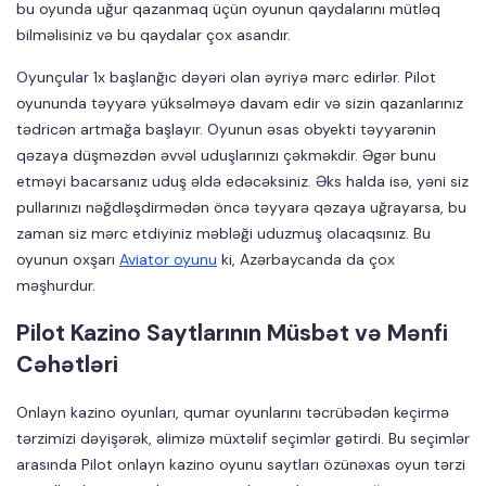
bu oyunda uğur qazanmaq üçün oyunun qaydalarını mütləq
bilməlisiniz və bu qaydalar çox asandır.
Oyunçular 1x başlanğıc dəyəri olan əyriyə mərc edirlər. Pilot
oyununda təyyarə yüksəlməyə davam edir və sizin qazanlarınız
tədricən artmağa başlayır. Oyunun əsas obyekti təyyarənin
qəzaya düşməzdən əvvəl uduşlarınızı çəkməkdir. Əgər bunu
etməyi bacarsanız uduş əldə edəcəksiniz. Əks halda isə, yəni siz
pullarınızı nəğdləşdirmədən öncə təyyarə qəzaya uğrayarsa, bu
zaman siz mərc etdiyiniz məbləği uduzmuş olacaqsınız. Bu
oyunun oxşarı
Aviator oyunu
ki, Azərbaycanda da çox
məşhurdur.
Pilot Kazino Saytlarının Müsbət və Mənfi
Cəhətləri
Onlayn kazino oyunları, qumar oyunlarını təcrübədən keçirmə
tərzimizi dəyişərək, əlimizə müxtəlif seçimlər gətirdi. Bu seçimlər
arasında Pilot onlayn kazino oyunu saytları özünəxas oyun tərzi