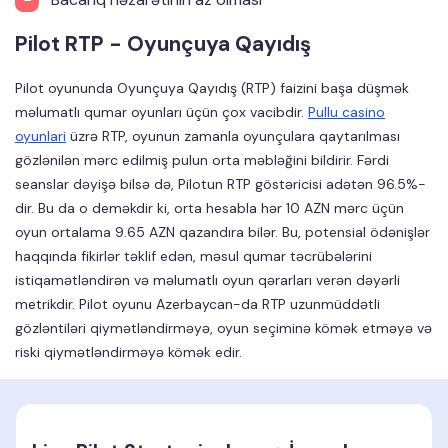
Pilot RTP - Oyunçuya Qayıdış
Pilot oyununda Oyunçuya Qayıdış (RTP) faizini başa düşmək
məlumatlı qumar oyunları üçün çox vacibdir.
Pullu casino
oyunlari
üzrə RTP, oyunun zamanla oyunçulara qaytarılması
gözlənilən mərc edilmiş pulun orta məbləğini bildirir. Fərdi
seanslar dəyişə bilsə də, Pilotun RTP göstəricisi adətən 96.5%-
dir. Bu da o deməkdir ki, orta hesabla hər 10 AZN mərc üçün
oyun ortalama 9.65 AZN qazandıra bilər. Bu, potensial ödənişlər
haqqında fikirlər təklif edən, məsul qumar təcrübələrini
istiqamətləndirən və məlumatlı oyun qərarları verən dəyərli
metrikdir. Pilot oyunu Azerbaycan-da RTP uzunmüddətli
gözləntiləri qiymətləndirməyə, oyun seçiminə kömək etməyə və
riski qiymətləndirməyə kömək edir.