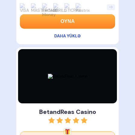
+
8
OYNA
DAHA YÜKLƏ
BetandReas Casino
rating
5