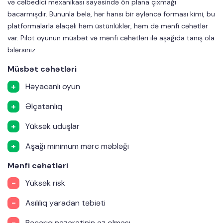
və cəlbedici mexanikası sayəsində ön plana çıxmağı
bacarmışdır. Bununla belə, hər hansı bir əyləncə forması kimi, bu
platformalarla əlaqəli həm üstünlüklər, həm də mənfi cəhətlər
var. Pilot oyunun müsbət və mənfi cəhətləri ilə aşağıda tanış ola
bilərsiniz
Müsbət cəhətləri
Həyacanlı oyun
Əlçatanlıq
Yüksək uduşlar
Aşağı minimum mərc məbləği
Mənfi cəhətləri
Yüksək risk
Asılılıq yaradan təbiəti
Bacarıq nəzarətinin az olması