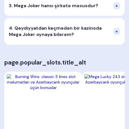
Mega Joker hansı şirkətə məxusdur?
Qeydiyyatdan keçmədən bir kazinoda
Mega Joker oynaya bilərəm?
page.popular_slots.title_alt