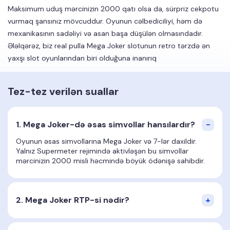
Maksimum uduş mərcinizin 2000 qatı olsa da, sürpriz cekpotu
vurmaq şansınız mövcuddur. Oyunun cəlbediciliyi, həm də
mexanikasının sadəliyi və asan başa düşülən olmasındadır.
Ələlqərəz, biz real pulla Mega Joker slotunun retro tərzdə ən
yaxşı slot oyunlarından biri olduğuna inanırıq
Tez-tez verilən suallar
Mega Joker-də əsas simvollar hansılardır?
Oyunun əsas simvollarına Mega Joker və 7-lər daxildir.
Yalnız Supermeter rejimində aktivləşən bu simvollar
mərcinizin 2000 misli həcmində böyük ödənişə sahibdir.
Mega Joker RTP-si nədir?