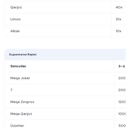
Qarpız
40x
Limon
10x
Albalı
10x
Supermeter Rejimi
Simvollar
3-ü ü
Meqa Joker
2000x
7
2000x
Meqa Zınqırov
1200x
Meqa Qarpız
1000x
Üzümlər
500x