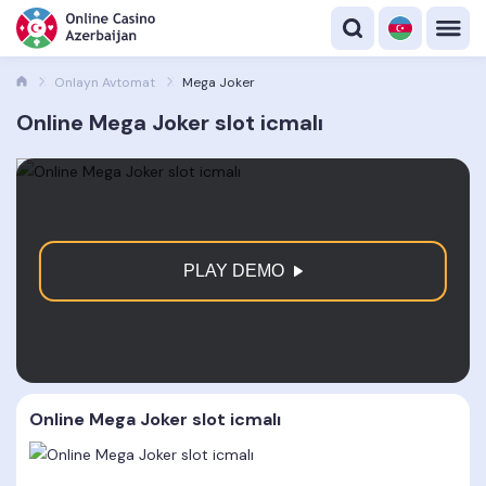
Onlayn Avtomat
Mega Joker
Online Mega Joker slot icmalı
PLAY DEMO
Online Mega Joker slot icmalı