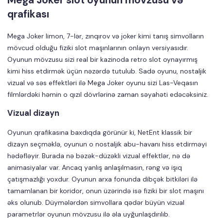
Mega Joker slot oyunun mövzusu və
qrafikası
Mega Joker limon, 7-lər, zınqırov və joker kimi tanış simvolların
mövcud olduğu fiziki slot maşınlarının onlayn versiyasıdır.
Oyunun mövzusu sizi real bir kazinoda retro slot oynayırmış
kimi hiss etdirmək üçün nəzərdə tutulub. Sadə oyunu, nostaljik
vizual və səs effektləri ilə Mega Joker oyunu sizi Las-Veqasın
filmlərdəki həmin o qızıl dövrlərinə zaman səyahəti edəcəksiniz.
Vizual dizayn
Oyunun qrafikasına baxdıqda görünür ki, NetEnt klassik bir
dizayn seçməklə, oyunun o nostaljik abu-havanı hiss etdirməyi
hədəfləyir. Burada nə bəzək-düzəkli vizual effektlər, nə də
animasiyalar var. Ancaq yanlış anlaşılmasın, rəng və işıq
çatışmazlığı yoxdur. Oyunun arxa fonunda dibçək bitkiləri ilə
tamamlanan bir koridor, onun üzərində isə fiziki bir slot maşını
əks olunub. Düymələrdən simvollara qədər büyün vizual
parametrlər oyunun mövzusu ilə əla uyğunlaşdırılıb.