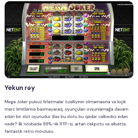
Yekun rəy
Mega Joker pulsuz fırlatmalar özəlliyinin olmamasına və kiçik
mərc limitlərinə baxmayaraq, oyunçuları ovsunlamağa davam
edən bir slot oyunudur. Bəs bu slotu bu qədər cəlbedici edən
nədir? İlk növbədə 99%-lik RTP-si, artan cekpotu və əlbəttə,
fantastik retro mövzusu.