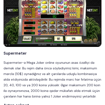
Supermeter
Supermeter-ə Mega Joker online oyununun əsas özəlliyi də
demək olar. Bu rejim daha öncə söylədiyimiz kimi, maksimum
mərclə (10$) oynadığınız və alt çarxlarda uduşlu kombinasiya
əldə etdiyinizdə aktivləşdirilir. Bu rejimdə mərc hər fırlatma üçün
20, 40, 100 və ya 200 koinə yüksəlir. Əgər maksimum 200 koin
ilə oynayırsınızsa, 2000 koinə qədər mükafatı əldə etmək üçün
çarxların hər hansı birinə yalnız 1 Joker endirməyiniz yetərlidir.