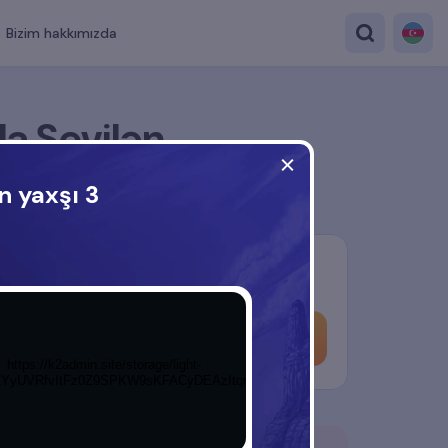
Bizim hakkımızda
a Sevilən
n yaxşı 3
 Pulsuz
DAXİL OL