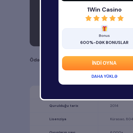
1Win Casino
rating
5.0
Bonus
600%-DƏK BONUSLAR
Ödəniş üsulları:
İNDI OYNA
DAHA YÜKLƏ
Sahibi
Pomadorro N
Qurulduğu tarix
2014
Lisenziya
Kürasao, 80
Oyunların sayı
6,000+