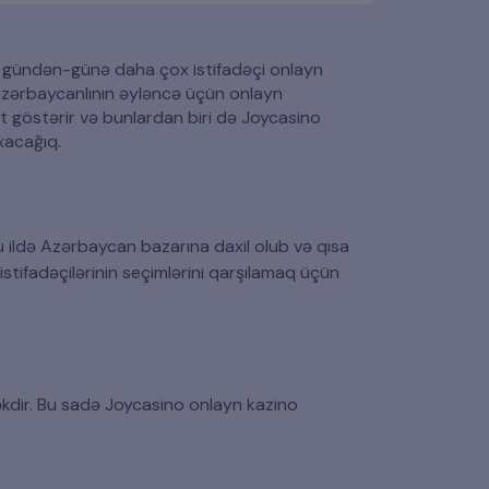
 gündən-günə daha çox istifadəçi onlayn
 azərbaycanlının əyləncə üçün onlayn
t göstərir və bunlardan biri də Joycasino
xacağıq.
 ildə Azərbaycan bazarına daxil olub və qısa
stifadəçilərinin seçimlərini qarşılamaq üçün
dir. Bu sadə Joycasino onlayn kazino