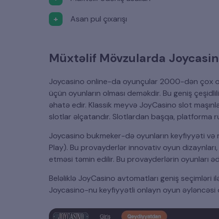
Asan pul çıxarışı
Müxtəlif Mövzularda Joycasi
Joycasino online-da oyunçular 2000-dən çox oyu
üçün oyunların olması deməkdir. Bu geniş çeşidl
əhatə edir. Klassik meyvə JoyCasino slot maşınla
slotlar əlçatandır. Slotlardan başqa, platforma ru
Joycasino bukmeker-də oyunların keyfiyyəti və 
Play). Bu provayderlər innovativ oyun dizaynları,
etməsi təmin edilir. Bu provayderlərin oyunları ə
Beləliklə JoyCasino avtomatları geniş seçimləri ilə
Joycasino-nu keyfiyyətli onlayn oyun əyləncəsi 