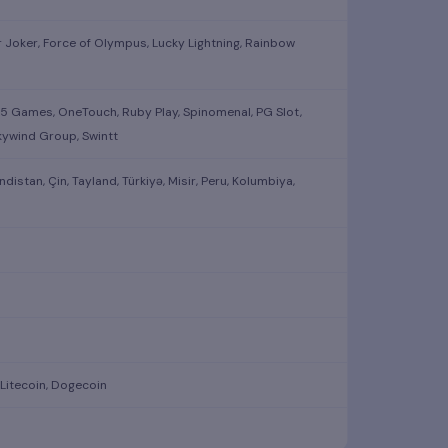
 Joker, Force of Olympus, Lucky Lightning, Rainbow
h 5 Games, OneTouch, Ruby Play, Spinomenal, PG Slot,
kywind Group, Swintt
distan, Çin, Tayland, Türkiyə, Misir, Peru, Kolumbiya,
, Litecoin, Dogecoin