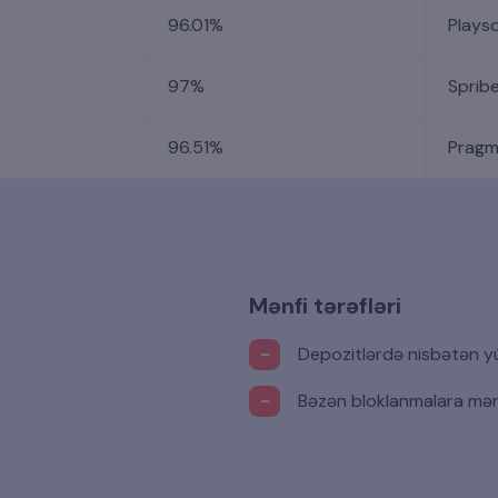
96.01%
Plays
97%
Sprib
96.51%
Pragm
Mənfi tərəfləri
Depozitlərdə nisbətən yü
Bəzən bloklanmalara mər