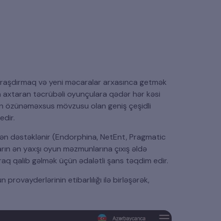
 araşdırmaq və yeni məcaralar arxasınca getmək
a axtaran təcrübəli oyunçulara qədər hər kəsi
inin özünəməxsus mövzusu olan geniş çeşidli
edir.
dən dəstəklənir (Endorphina, NetEnt, Pragmatic
ların ən yaxşı oyun məzmunlarına çıxış əldə
araq qalib gəlmək üçün ədalətli şans təqdim edir.
 provayderlərinin etibarlılığı ilə birləşərək,