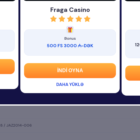
4.5
4.0
Oyun seçimi
Fraga Casino
5.0
Bonuslar və promosyonlar
rating
5.0
Təhlükəsizlik və güvən
5.0
4.5
Bank üsulları
Bonus
4.0
Müştəri dəstəyi
1
500 FS 3000 ₼-DƏK
İNDI OYNA
DAHA YÜKLƏ
.V
48 / JAZ2014-006