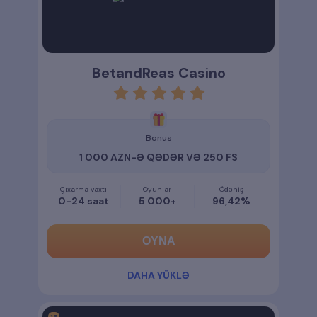
BetandReas Casino
rating
5
Bonus
1 000 AZN-Ə QƏDƏR VƏ 250 FS
Çıxarma vaxtı
Oyunlar
Ödəniş
0-24 saat
5 000+
96,42%
OYNA
DAHA YÜKLƏ