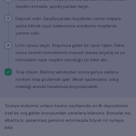
təqdim etməklə, qeydiyyatdan keçin.
Depozit edin: Qeydiyyatdan keçdikdən sonra tirajlara
qatıla bilmək üçün balansınıza istədiyiniz miqdarda
yatırım edin.
Loto oyunu seçin: Xoşunuza gələn bir oyun tapın. Daha
sonra sevimli nömrələrinizi manuel olaraq seçərəj və ya
nömrələrin hazır təqdim olunduğu bir bilet alın.
Tirajı izləyin: Biletiniz alındıqdan sonra geriyə sadəcə
növbəti tirajı gözləmək qalır. Əksər qazansanız, uduş
məbləği anında hesabınıza köçürüləcəkdir.
Tövsiyə etdiyimiz onlayn kazino saytlarında siz ilk depozitinizə
özəl bir xoş gəldin bonusundan yararlana bilərsiniz. Bonuslar isə,
əlbəttə ki, qazanmaq şansınızı artırmaqda böyük rol oynaya
bilər.