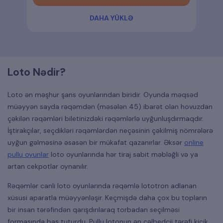
DAHA YÜKLƏ
Loto Nədir?
Loto ən məşhur şans oyunlarından biridir. Oyunda məqsəd
müəyyən sayda rəqəmdən (məsələn 45) ibarət olan hovuzdan
çəkilən rəqəmləri biletinizdəki rəqəmlərlə uyğunluşdırmaqdır.
İştirakçılar, seçdikləri rəqəmlərdən neçəsinin çəkilmiş nömrələrə
uyğun gəlməsinə əsasən bir mükafat qazanırlar. Əksər
online
pullu oyunlar
loto oyunlarında hər tiraj sabit məbləğli və ya
artan cekpotlar oynanılır.
Rəqəmlər canli loto oyunlarında rəqəmlə lototron adlanan
xüsusi aparatla müəyyənləşir. Keçmişdə daha çox bu topların
bir insan tərəfindən qarışdırılaraq torbadan seçilməsi
formasında baş tuturdu. Pullu lotonun ən cəlbedcii tərəfi kiçik