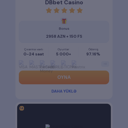
DBbet Casino
rating
4.9
Bonus
2958 AZN + 150 FS
Çıxarma vaxtı
Oyunlar
Ödəniş
0-24 saat
5 000+
97.16%
+
8
OYNA
DAHA YÜKLƏ