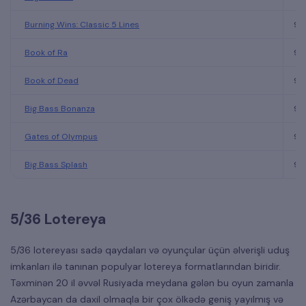
Burning Wins: Classic 5 Lines
96
Book of Ra
92
Book of Dead
96
Big Bass Bonanza
96
Gates of Olympus
96
Big Bass Splash
96
5/36 Lotereya
5/36 lotereyası sadə qaydaları və oyunçular üçün əlverişli uduş
imkanları ilə tanınan populyar lotereya formatlarından biridir.
Təxminən 20 il əvvəl Rusiyada meydana gələn bu oyun zamanla
Azərbaycan da daxil olmaqla bir çox ölkədə geniş yayılmış və