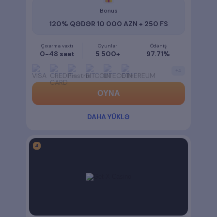
Bonus
120% QƏDƏR 10 000 AZN + 250 FS
Çıxarma vaxtı
Oyunlar
Ödəniş
0-48 saat
5 500+
97.71%
+
4
OYNA
DAHA YÜKLƏ