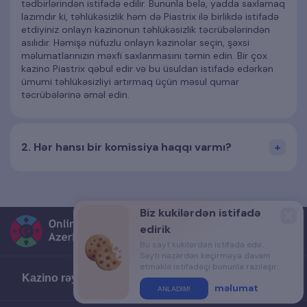
tədbirlərindən istifadə edilir. Bununla belə, yadda saxlamaq
lazımdır ki, təhlükəsizlik həm də Piastrix ilə birlikdə istifadə
etdiyiniz onlayn kazinonun təhlükəsizlik təcrübələrindən
asılıdır. Həmişə nüfuzlu onlayn kazinolar seçin, şəxsi
məlumatlarınızın məxfi saxlanmasını təmin edin. Bir çox
kazino Piastrix qəbul edir və bu üsuldan istifadə edərkən
ümumi təhlükəsizliyi artırmaq üçün məsul qumar
təcrübələrinə əməl edin.
Hər hansı bir komissiya haqqı varmı?
Biz kukilərdən istifadə
Clos
edirik
facebook
instagr
tw
moda
Bu sayt kukilərdən istifadə edir.
Saytı nəzərdən keçirməyə davam
etməklə istifadəçi bununla razılaşır.
Kazino rəyləri
məlumat
ANLADIM!