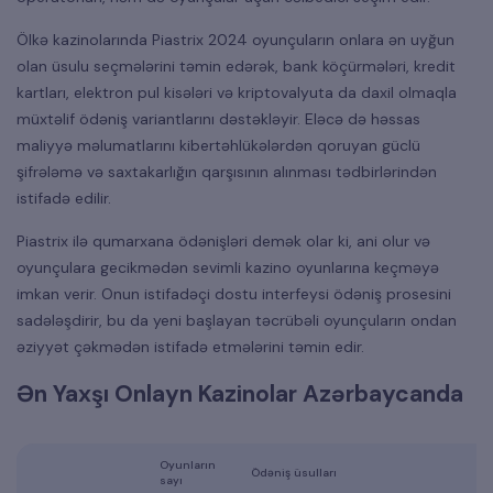
Ölkə kazinolarında Piastrix 2024 oyunçuların onlara ən uyğun
olan üsulu seçmələrini təmin edərək, bank köçürmələri, kredit
kartları, elektron pul kisələri və kriptovalyuta da daxil olmaqla
müxtəlif ödəniş variantlarını dəstəkləyir. Eləcə də həssas
maliyyə məlumatlarını kibertəhlükələrdən qoruyan güclü
şifrələmə və saxtakarlığın qarşısının alınması tədbirlərindən
istifadə edilir.
Piastrix ilə qumarxana ödənişləri demək olar ki, ani olur və
oyunçulara gecikmədən sevimli kazino oyunlarına keçməyə
imkan verir. Onun istifadəçi dostu interfeysi ödəniş prosesini
sadələşdirir, bu da yeni başlayan təcrübəli oyunçuların ondan
əziyyət çəkmədən istifadə etmələrini təmin edir.
Ən Yaxşı Onlayn Kazinolar Azərbaycanda
Oyunların
Ödəniş üsulları
sayı