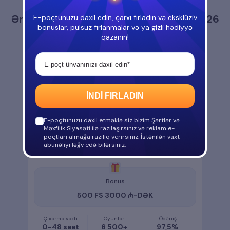
edən, həm də cəlbedici tərəfləri, müxtəlif oyun seçimi və
oyunçu təhlükəsizliyi, depozit və çıxarışlar və komissiya
Ən yaxşı Piastrix Kazino Azərbaycan 2026
E-poçtunuzu daxil edin, çarxı fırladın və eksklüziv
haqlarını ətraflı bir şəkildə araşdıracağıq.
bonuslar, pulsuz fırlanmalar və ya gizli hədiyyə
qazanın!
İNDI FIRLADIN
E-poçtunuzu daxil etməklə siz bizim Şərtlər və
Məxfilik Siyasəti ilə razılaşırsınız və reklam e-
Fraga Casino
poçtları almağa razılıq verirsiniz. İstənilən vaxt
abunəliyi ləğv edə bilərsiniz.
rating
5
Bonus
500 FS 3000 ₼-DƏK
Çıxarma vaxtı
Oyunlar
Ödəniş
0-48 saat
6 500+
97,5%