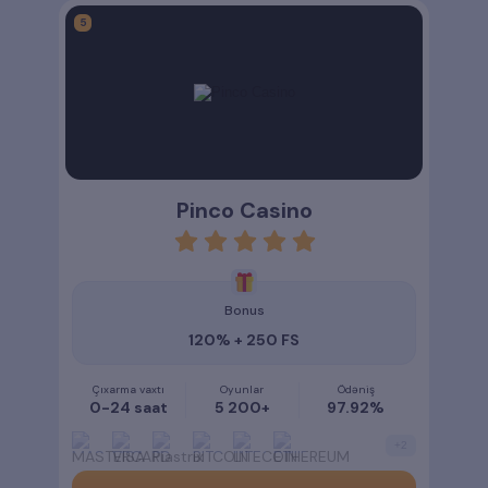
Pinco Casino
rating
5
Bonus
120% + 250 FS
Çıxarma vaxtı
Oyunlar
Ödəniş
0-24 saat
5 200+
97.92%
+
2