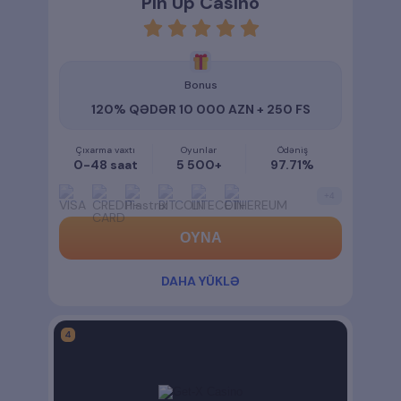
Pin Up Casino
rating
5
Bonus
120% QƏDƏR 10 000 AZN + 250 FS
Çıxarma vaxtı
Oyunlar
Ödəniş
0-48 saat
5 500+
97.71%
+
4
OYNA
DAHA YÜKLƏ