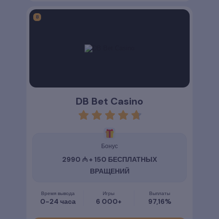
DB Bet Casino
rating
4.7
Бонус
2990 ₼ + 150 БЕСПЛАТНЫХ
ВРАЩЕНИЙ
Время вывода
Игры
Выплаты
0-24 часа
6 000+
97,16%