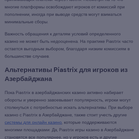
многие платформы освобождают игроков от комиссий при
пополнении, иногда при выводе средств могут взиматься
минимальные сборы.
Важность обращения к деталям условий определенного
казино не может быть недооценена. На практике Piastrix часто
остается выгодным выбором, благодаря низким комиссиям в
большинстве случаев.
Альтернативы Piastrix для игроков из
Азербайджана
Пока Piastrix в азербайджанских казино активно набирает
обороты и уверенно завоевывает популярность, игроки могут
столкнуться с потребностью искать альтернативы. При выборе
казино с Piastrix в Азербайджане, также стоит учесть другие
системы для онлайн казино
, которые поддерживаются
многими площадками. Да, Piastrix игры казино в Азербайджане
становятся все популярнее, но у игроков есть и другие