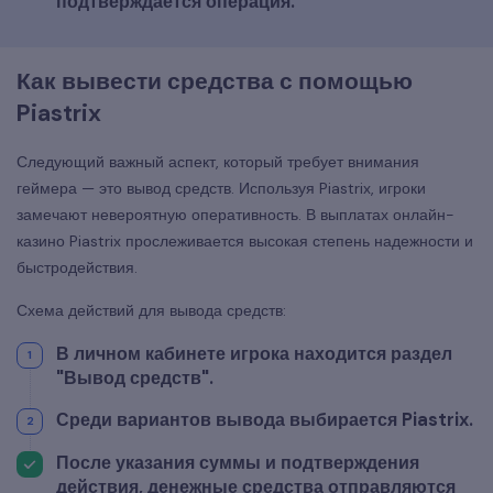
подтверждается операция.
Как вывести средства с помощью
Piastrix
Следующий важный аспект, который требует внимания
геймера — это вывод средств. Используя Piastrix, игроки
замечают невероятную оперативность. В выплатах онлайн-
казино Piastrix прослеживается высокая степень надежности и
быстродействия.
Схема действий для вывода средств:
В личном кабинете игрока находится раздел
"Вывод средств".
Среди вариантов вывода выбирается Piastrix.
После указания суммы и подтверждения
действия, денежные средства отправляются