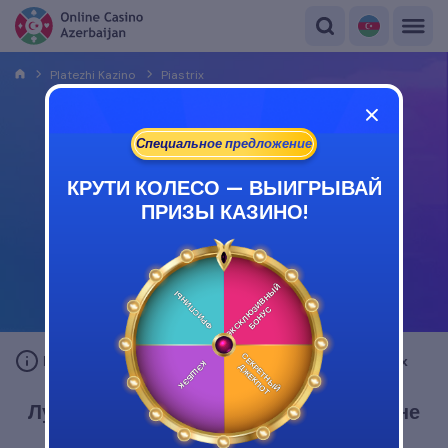
Platezhi Kazino
Piastrix
Специальное предложение
КРУТИ КОЛЕСО — ВЫИГРЫВАЙ
ПРИЗЫ КАЗИНО!
Лучшие казино Piastrix в
Азербайджане на 2026 год
Э
К
С
К
Л
Ю
И
В
Н
Ы
Й
Б
О
Н
У
ФРИСПИНЫ
З
С
С
Е
К
Е
Т
Н
Ы
Й
Ж
Е
К
П
О
Раскрытие информации о партнерских отношениях
КЭШБЭК
Р
Д
Т
Лучшие казино Piastrix в Азербайджане
на 2026 год