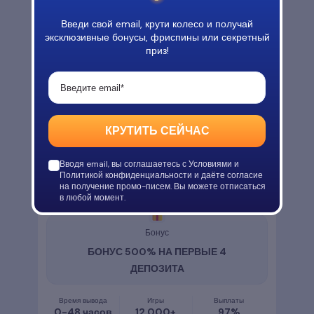
Введи свой email, крути колесо и получай
эксклюзивные бонусы, фриспины или секретный
приз!
КРУТИТЬ СЕЙЧАС
1win сайт: обзор букмекера и
Вводя email, вы соглашаетесь с Условиями и
онлайн-казино
Политикой конфиденциальности и даёте согласие
на получение промо-писем. Вы можете отписаться
rating
в любой момент.
4.9
Бонус
БОНУС 500% НА ПЕРВЫЕ 4
ДЕПОЗИТА
Время вывода
Игры
Выплаты
0-48 часов
12 000+
97%