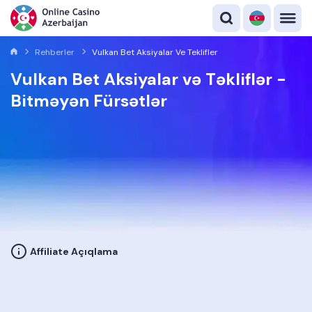
Rehberler
Vulkan Bet Aksiyalar Ve Teklifler
Vulkan Bet Aksiyalar və Təkliflər -
Bitməyən Fürsətlər
Affiliate Açıqlama