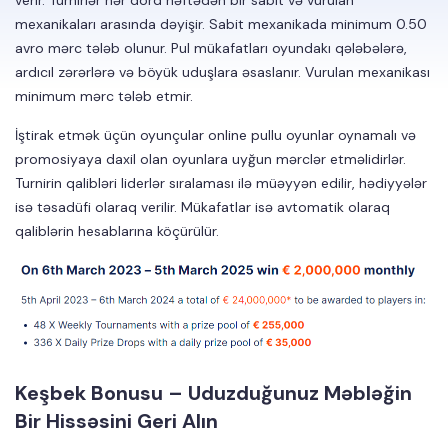
mexanikaları arasında dəyişir. Sabit mexanikada minimum 0.50
avro mərc tələb olunur. Pul mükafatları oyundakı qələbələrə,
ardıcıl zərərlərə və böyük uduşlara əsaslanır. Vurulan mexanikası
minimum mərc tələb etmir.
İştirak etmək üçün oyunçular online pullu oyunlar oynamalı və
promosiyaya daxil olan oyunlara uyğun mərclər etməlidirlər.
Turnirin qalibləri liderlər sıralaması ilə müəyyən edilir, hədiyyələr
isə təsadüfi olaraq verilir. Mükafatlar isə avtomatik olaraq
qaliblərin hesablarına köçürülür.
Keşbek Bonusu – Uduzduğunuz Məbləğin
Bir Hissəsini Geri Alın