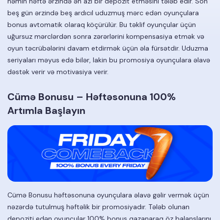
həmin həftə ərzində ən azı bir depozit etməsini tələb edir. Son
beş gün ərzində beş ardıcıl uduzmuş mərc edən oyunçulara
bonus avtomatik olaraq köçürülür. Bu təklif oyunçular üçün
uğursuz mərclərdən sonra zərərlərini kompensasiya etmək və
oyun təcrübələrini davam etdirmək üçün əla fürsətdir. Uduzma
seriyaları məyus edə bilər, lakin bu promosiya oyunçulara əlavə
dəstək verir və motivasiya verir.
Cümə Bonusu – Həftəsonuna 100%
Artımla Başlayın
Cümə Bonusu həftəsonuna oyunçulara əlavə gəlir vermək üçün
nəzərdə tutulmuş həftəlik bir promosiyadır. Tələb olunan
depoziti edən oyunçular 100% bonus qazanaraq öz balanslarını