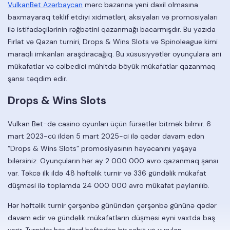
VulkanBet Azərbaycan
mərc bazarına yeni daxil olmasına
baxmayaraq təklif etdiyi xidmətləri, aksiyaları və promosiyaları
ilə istifadəçilərinin rəğbətini qazanmağı bacarmışdır. Bu yazıda
Fırlat və Qazan turniri, Drops & Wins Slots və Spinoleague kimi
maraqlı imkanları araşdıracağıq. Bu xüsusiyyətlər oyunçulara ani
mükafatlar və cəlbedici mühitdə böyük mükafatlar qazanmaq
şansı təqdim edir.
Drops & Wins Slots
Vulkan Bet-də casino oyunları üçün fürsətlər bitmək bilmir. 6
mart 2023-cü ildən 5 mart 2025-ci ilə qədər davam edən
“Drops & Wins Slots” promosiyasının həyəcanını yaşaya
bilərsiniz. Oyunçuların hər ay 2 000 000 avro qazanmaq şansı
var. Təkcə ilk ildə 48 həftəlik turnir və 336 gündəlik mükafat
düşməsi ilə toplamda 24 000 000 avro mükafat paylanılıb.
Hər həftəlik turnir çərşənbə günündən çərşənbə gününə qədər
davam edir və gündəlik mükafatların düşməsi eyni vaxtda baş
verir. Turnirlər hər dörd həftədən bir sabit və vurulan