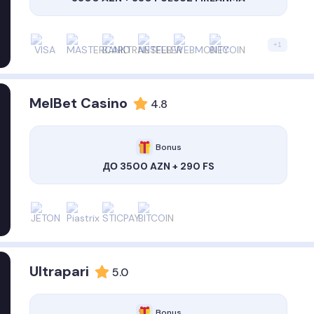
+
1
MelBet Casino
4.8
Bonus
ДО 3500 AZN + 290 FS
Ultrapari
5.0
Bonus