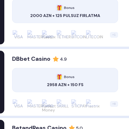
Bonus
2000 AZN + 125 PULSUZ FIRLATMA
+
1
DBbet Casino
4.9
Bonus
2958 AZN + 150 FS
+
8
BetandReas Casino
5.0