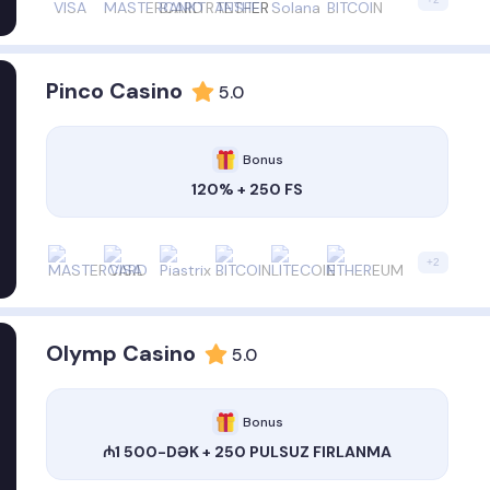
Pinco Casino
5.0
Bonus
120% + 250 FS
+
2
Olymp Casino
5.0
Bonus
₼1 500-DƏK + 250 PULSUZ FIRLANMA