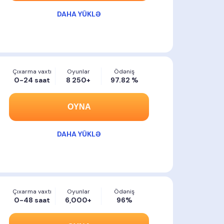
DAHA YÜKLƏ
Çıxarma vaxtı
Oyunlar
Ödəniş
0-24 saat
8 250+
97.82 %
OYNA
DAHA YÜKLƏ
Çıxarma vaxtı
Oyunlar
Ödəniş
0-48 saat
6,000+
96%