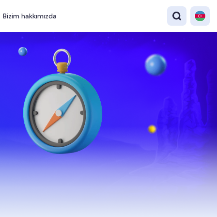
Bizim hakkımızda
QAZAN!
E
K
S
K
Ü
Z
I
V
B
O
N
U
L
S