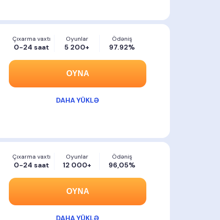
Çıxarma vaxtı
Oyunlar
Ödəniş
0-24 saat
5 200+
97.92%
OYNA
DAHA YÜKLƏ
Çıxarma vaxtı
Oyunlar
Ödəniş
0-24 saat
12 000+
96,05%
OYNA
DAHA YÜKLƏ