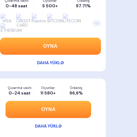
Çıxarma vaxtı
Oyunlar
Ödəniş
0-48 saat
5 500+
97.71%
+
4
OYNA
DAHA YÜKLƏ
Çıxarma vaxtı
Oyunlar
Ödəniş
0-24 saat
11 580+
96,9%
OYNA
DAHA YÜKLƏ