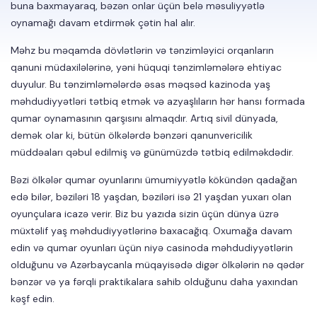
buna baxmayaraq, bəzən onlar üçün belə məsuliyyətlə
oynamağı davam etdirmək çətin hal alır.
Məhz bu məqamda dövlətlərin və tənzimləyici orqanların
qanuni müdaxilələrinə, yəni hüquqi tənzimləmələrə ehtiyac
duyulur. Bu tənzimləmələrdə əsas məqsəd kazinoda yaş
məhdudiyyətləri tətbiq etmək və azyaşlıların hər hansı formada
qumar oynamasının qarşısını almaqdır. Artıq sivil dünyada,
demək olar ki, bütün ölkələrdə bənzəri qanunvericilik
müddəaları qəbul edilmiş və günümüzdə tətbiq edilməkdədir.
Bəzi ölkələr qumar oyunlarını ümumiyyətlə kökündən qadağan
edə bilər, bəziləri 18 yaşdan, bəziləri isə 21 yaşdan yuxarı olan
oyunçulara icazə verir. Biz bu yazıda sizin üçün dünya üzrə
müxtəlif yaş məhdudiyyətlərinə baxacağıq. Oxumağa davam
edin və qumar oyunları üçün niyə casinoda məhdudiyyətlərin
olduğunu və Azərbaycanla müqayisədə digər ölkələrin nə qədər
bənzər və ya fərqli praktikalara sahib olduğunu daha yaxından
kəşf edin.