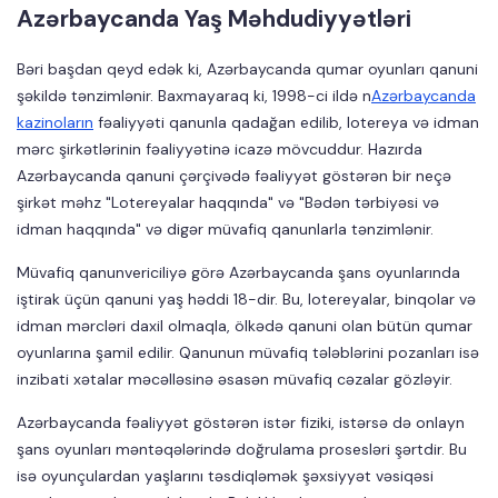
Azərbaycanda Yaş Məhdudiyyətləri
Bəri başdan qeyd edək ki, Azərbaycanda qumar oyunları qanuni
şəkildə tənzimlənir. Baxmayaraq ki, 1998-ci ildə n
Azərbaycanda
kazinoların
fəaliyyəti qanunla qadağan edilib, lotereya və idman
mərc şirkətlərinin fəaliyyətinə icazə mövcuddur. Hazırda
Azərbaycanda qanuni çərçivədə fəaliyyət göstərən bir neçə
şirkət məhz "Lotereyalar haqqında" və "Bədən tərbiyəsi və
idman haqqında" və digər müvafiq qanunlarla tənzimlənir.
Müvafiq qanunvericiliyə görə Azərbaycanda şans oyunlarında
iştirak üçün qanuni yaş həddi 18-dir. Bu, lotereyalar, binqolar və
idman mərcləri daxil olmaqla, ölkədə qanuni olan bütün qumar
oyunlarına şamil edilir. Qanunun müvafiq tələblərini pozanları isə
inzibati xətalar məcəlləsinə əsasən müvafiq cəzalar gözləyir.
Azərbaycanda fəaliyyət göstərən istər fiziki, istərsə də onlayn
şans oyunları məntəqələrində doğrulama prosesləri şərtdir. Bu
isə oyunçulardan yaşlarını təsdiqləmək şəxsiyyət vəsiqəsi