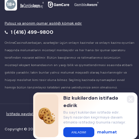
Pulsuz və anonim qumar asılılığı kömək edir
1 (416) 499-9800
OnlineCasinoAzerbaijan, azarkeşlər üçün onlayn kazinolar və onlayn kazino oyunları
haqqında məlumatların müstəqil mənbəyidir və hər hansı bir qumar operatoru
tərəfindən nəzarət edilmir. Bütün baxışlarımız və təlimatlarımız özümüzün
müstəqil ekspert komandasının ən yaxşı bilik və qiymətləndirməsi əsasında etibarlı
şəkildə yaradılır; lakin bunlar yalnız məlumat məqsədli olaraq hazırlanmışdır və
hüquqi məsləhət kimi təsir oluna bilməz. Seçilmiş kazinoda oynamaqdan əvvəl
həmişə bütün tənzimləyici tələbləri yerinə yetirdiyinizə əmin olmalısınız.
Biz kukilərdən istifadə
Clos
edirik
moda
Bu sayt kukilərdən istifadə edir.
İstifadə qaydaları
|
Gizlilik Siyasəti
Saytı nəzərdən keçirməyə davam
etməklə istifadəçi bununla razılaşır.
Copyright © 2026 onlinekazinoazerbaijan.org | Bütün hüquqlar qorunur.
məlumat
ANLADIM!