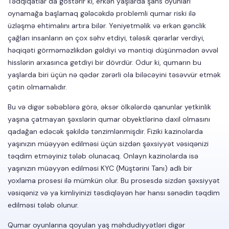
Tədqiqatlar da göstərir ki, erkən yaşlarda şans oyunları
oynamağa başlamaq gələcəkdə problemli qumar riski ilə
üzləşmə ehtimalını artıra bilər. Yeniyetməlik və erkən gənclik
çağları insanların ən çox səhv etdiyi, tələsik qərarlar verdiyi,
həqiqəti görməməzlikdən gəldiyi və məntiqi düşünmədən əvvəl
hisslərin arxasınca getdiyi bir dövrdür. Odur ki, qumarın bu
yaşlarda biri üçün nə qədər zərərli ola biləcəyini təsəvvür etmək
çətin olmamalıdır.
Bu və digər səbəblərə görə, əksər ölkələrdə qanunlar yetkinlik
yaşına çatmayan şəxslərin qumar obyektlərinə daxil olmasını
qadağan edəcək şəkildə tənzimlənmişdir. Fiziki kazinolarda
yaşınızın müəyyən edilməsi üçün sizdən şəxsiyyət vəsiqənizi
təqdim etməyiniz tələb olunacaq. Onlayn kazinolarda isə
yaşınızın müəyyən edilməsi KYC (Müştərini Tanı) adlı bir
yoxlama prosesi ilə mümkün olur. Bu prosesdə sizdən şəxsiyyət
vəsiqəniz və ya kimliyinizi təsdiqləyən hər hansı sənədin təqdim
edilməsi tələb olunur.
Qumar oyunlarına qoyulan yaş məhdudiyyətləri digər