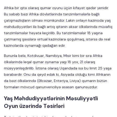
Afrika bir qitə olaraq qumar oyunu üçün kifayət qədər yenidir.
Bu səbəb bəzi Afrika dövlətlərində tənzimləmələrlə bağlı
çatışmazlıqların olması mümkündür. Lakin onlayn kazinoda yaş
məhdudiyyətləri ilə bağlı artıq qitənin əksər ölkələrində müvafiq
tənzimləmələr həyata keçirilib. Bu tənzimləmələr 18 yaşına
çatmamış şəxslərə virtual kazinolara qoşulmaq, istərsə də real
kazinolarda oynamağı qadağan edir.
Bununla belə, Kotdivuar, Namibiya, Misir kimi bir sıra Afrika
ölkələrində leqal qumar oynama yaşı 18 yox, 21 olaraq
müəyyənləşdirilib. İstisna olaraq Uqandada isə bu limit 25 yaşa
bərabərdir. Onu da qeyd edək ki, Asiyada olduğu kimi Afrikanın
da bəzi ölkələrində (Əlcəzair, Eriteriya, Liviya) qumarın bütün
formaları mövcud qanunvericiliyə əsasən qanunsuzdur.
Yaş Məhdudiyyətlərinin Məsuliyyətli
Oyun üzərində Təsirləri