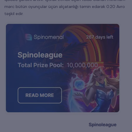
mərc bütün oyunçular üçün əlçatanlığı təmin edərək 0.20 Avro
təşkil edir.