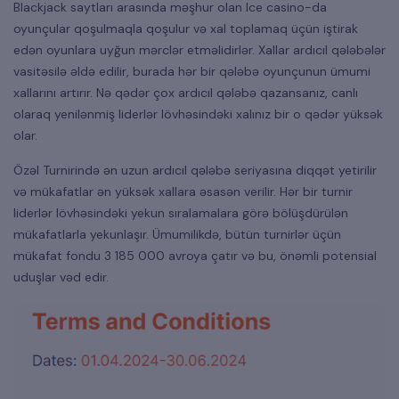
Blackjack saytları arasında məşhur olan Ice casino-da
oyunçular qoşulmaqla qoşulur və xal toplamaq üçün iştirak
edən oyunlara uyğun mərclər etməlidirlər. Xallar ardıcıl qələbələr
vasitəsilə əldə edilir, burada hər bir qələbə oyunçunun ümumi
xallarını artırır. Nə qədər çox ardıcıl qələbə qazansanız, canlı
olaraq yenilənmiş liderlər lövhəsindəki xalınız bir o qədər yüksək
olar.
Özəl Turnirində ən uzun ardıcıl qələbə seriyasına diqqət yetirilir
və mükafatlar ən yüksək xallara əsasən verilir. Hər bir turnir
liderlər lövhəsindəki yekun sıralamalara görə bölüşdürülən
mükafatlarla yekunlaşır. Ümumilikdə, bütün turnirlər üçün
mükafat fondu 3 185 000 avroya çatır və bu, önəmli potensial
uduşlar vəd edir.