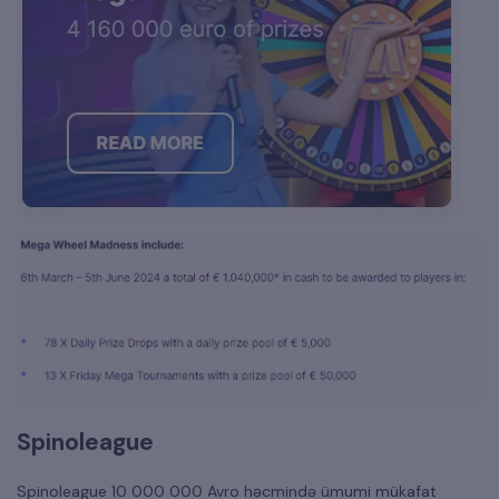
Spinoleague
Spinoleague 10 000 000 Avro həcmində ümumi mükafat