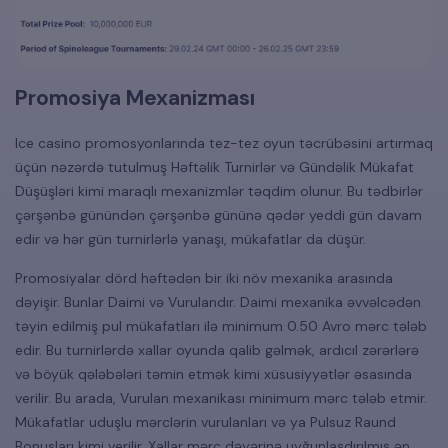
Promosiya Mexanizması
Ice casino promosyonlarında tez-tez oyun təcrübəsini artırmaq
üçün nəzərdə tutulmuş Həftəlik Turnirlər və Gündəlik Mükafat
Düşüşləri kimi maraqlı mexanizmlər təqdim olunur. Bu tədbirlər
çərşənbə günündən çərşənbə gününə qədər yeddi gün davam
edir və hər gün turnirlərlə yanaşı, mükafatlar da düşür.
Promosiyalar dörd həftədən bir iki növ mexanika arasında
dəyişir. Bunlar Daimi və Vurulandır. Daimi mexanika əvvəlcədən
təyin edilmiş pul mükafatları ilə minimum 0.50 Avro mərc tələb
edir. Bu turnirlərdə xallar oyunda qalib gəlmək, ardıcıl zərərlərə
və böyük qələbələri təmin etmək kimi xüsusiyyətlər əsasında
verilir. Bu arada, Vurulan mexanikası minimum mərc tələb etmir.
Mükafatlar uduşlu mərclərin vurulanları və ya Pulsuz Raund
Bonusları kimi verilir. Xallar mərc dəyərinə uyğunlaşdırılmış ən