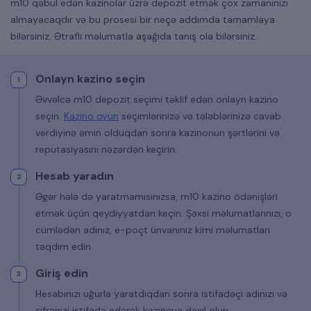
m10 qəbul edən kazinolar üzrə depozit etmək çox zamanınızı
almayacaqdır və bu prosesi bir neçə addımda tamamlaya
bilərsiniz. Ətraflı məlumatla aşağıda tanış ola bilərsiniz.
Onlayn kazino seçin
Əvvəlcə m10 depozit seçimi təklif edən onlayn kazino
seçin.
Kazino oyun
seçimlərinizə və tələblərinizə cavab
verdiyinə əmin olduqdan sonra kazinonun şərtlərini və
reputasiyasını nəzərdən keçirin.
Hesab yaradın
Əgər hələ də yaratmamısınızsa, m10 kazino ödənişləri
etmək üçün qeydiyyatdan keçin. Şəxsi məlumatlarınızı, o
cümlədən adınız, e-poçt ünvanınız kimi məlumatları
təqdim edin.
Giriş edin
Hesabınızı uğurla yaratdıqdan sonra istifadəçi adınızı və
şifrənizi istifadə edərək kazinoya daxil olun.