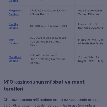
Casino
Megapari
2700 AZN-ə Qədər 100%-li
Visa, MasterCard, eMa
Casino
Yüksək Bonus
Tether, Ethereum
Pin Up
Lucky Joker 100, Boom
10 000 AZN-ə Qədər 100%
Casino
Bonanza, Aviator, Hel
920 AZN-ə Qədər Səxavətli
1win
Majestic 1win, Yukon
Xoş Gəlmisiniz Bonusu
Casino
of Truth, Hot Fruits 
Fürsəti
750 AZN-ə Qədər İlk
Mostbet
Zodiac Wheel, Gates 
Depozitdə Xoş Gəlmisiniz
Casino
Royal Joker, 3 Magi
Bonusu
M10 kazinosunun müsbət və mənfi
tərəfləri
Ölkə kazinolarında m10 istifadə etmək öz növbəsində bir sıra
üstünlüklər və zəif nöqtələri də gətirir. Gəlin aşağıda onlara