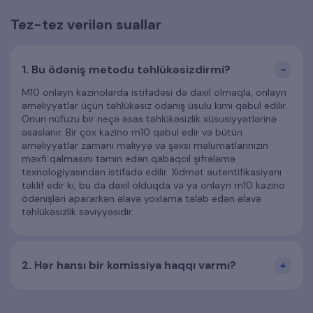
Tez-tez verilən suallar
Bu ödəniş metodu təhlükəsizdirmi?
M10 onlayn kazinolarda istifadəsi də daxil olmaqla, onlayn
əməliyyatlar üçün təhlükəsiz ödəniş üsulu kimi qəbul edilir.
Onun nüfuzu bir neçə əsas təhlükəsizlik xüsusiyyətlərinə
əsaslanır. Bir çox kazino m10 qəbul edir və bütün
əməliyyatlar zamanı maliyyə və şəxsi məlumatlarınızın
məxfi qalmasını təmin edən qabaqcıl şifrələmə
texnologiyasından istifadə edilir. Xidmət autentifikasiyanı
təklif edir ki, bu da daxil olduqda və ya onlayn m10 kazino
ödənişləri apararkən əlavə yoxlama tələb edən əlavə
təhlükəsizlik səviyyəsidir.
Hər hansı bir komissiya haqqı varmı?