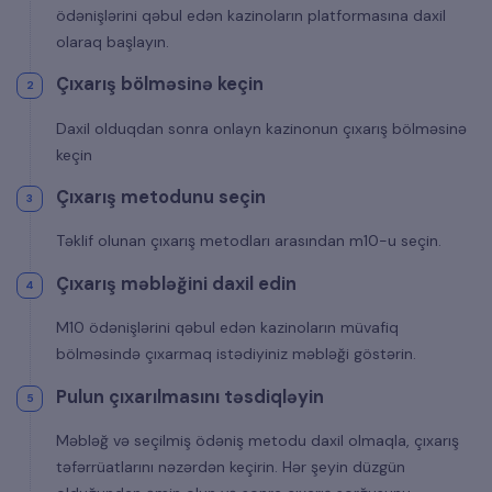
ödənişlərini qəbul edən kazinoların platformasına daxil
olaraq başlayın.
Çıxarış bölməsinə keçin
Daxil olduqdan sonra onlayn kazinonun çıxarış bölməsinə
keçin
Çıxarış metodunu seçin
Təklif olunan çıxarış metodları arasından m10-u seçin.
Çıxarış məbləğini daxil edin
M10 ödənişlərini qəbul edən kazinoların müvafiq
bölməsində çıxarmaq istədiyiniz məbləği göstərin.
Pulun çıxarılmasını təsdiqləyin
Məbləğ və seçilmiş ödəniş metodu daxil olmaqla, çıxarış
təfərrüatlarını nəzərdən keçirin. Hər şeyin düzgün