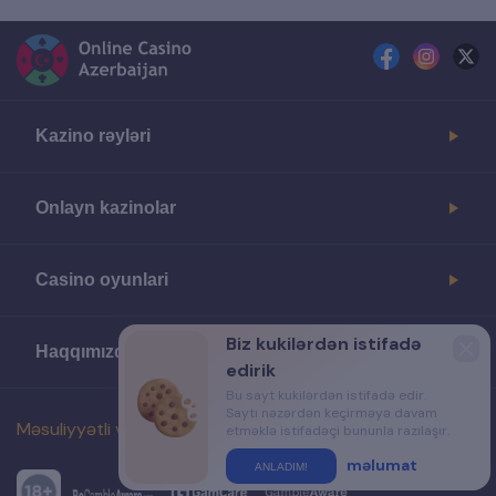
facebook
instagr
tw
Kazino rəyləri
Onlayn kazinolar
Casino oyunlari
Biz kukilərdən istifadə
Haqqımızda
Clos
edirik
moda
Bu sayt kukilərdən istifadə edir.
Saytı nəzərdən keçirməyə davam
Məsuliyyətli və mədəniyyətli oynayın!
etməklə istifadəçi bununla razılaşır.
məlumat
ANLADIM!