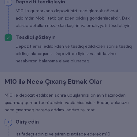
Depoziti təsdiqləyin
M10 ilə qumarxana depozitinizi təsdiqləmək növbəti
addımdır. Mobil tətbiqinizdən bildiriş göndəriləcəkdir. Daxil
olaraq detalları nəzərdən keçirin və əməliyyatı təsdiqləyin.
Təsdiqi gözləyin
Depozit emal edildikdən və təsdiq edildikdən sonra təsdiq
bildirişi alacaqsınız. Depozit etdiyiniz vəsait kazino
hesabınızın balansına əlavə olunacaq.
M10 ilə Necə Çıxarış Etmək Olar
M10 ilə depozit etdikdən sonra uduşlarınızı onlayn kazinodan
çıxarmaq qumar təcrübəsinin vacib hissəsidir. Budur, pulunuzu
necə çıxarmaq barədə addım-addım təlimat.
Giriş edin
İstifadəçi adınızı və şifrənizi istifadə edərək m10