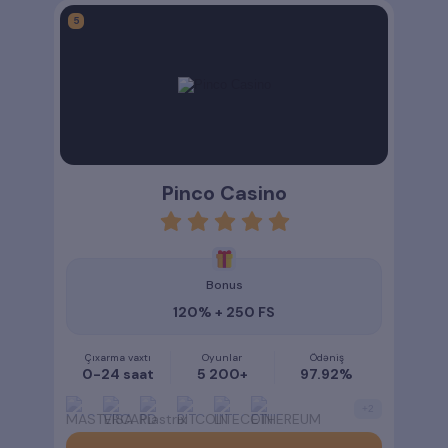
Pinco Casino
rating
5
Bonus
120% + 250 FS
Çıxarma vaxtı
Oyunlar
Ödəniş
0-24 saat
5 200+
97.92%
+
2