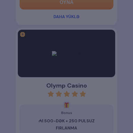
OYNA
DAHA YÜKLƏ
Olymp Casino
rating
5
Bonus
₼1 500-DƏK + 250 PULSUZ
FIRLANMA