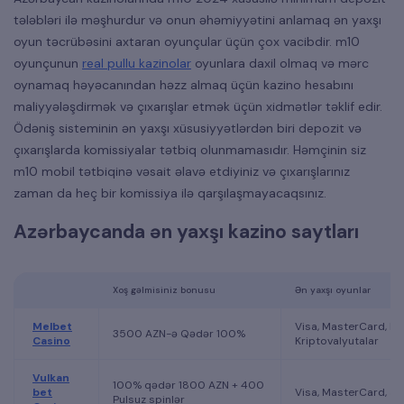
tələbləri ilə məşhurdur və onun əhəmiyyətini anlamaq ən yaxşı
oyun təcrübəsini axtaran oyunçular üçün çox vacibdir. m10
oyunçunun
real pullu kazinolar
oyunlara daxil olmaq və mərc
oynamaq həyəcanından həzz almaq üçün kazino hesabını
maliyyələşdirmək və çıxarışlar etmək üçün xidmətlər təklif edir.
Ödəniş sisteminin ən yaxşı xüsusiyyətlərdən biri depozit və
çıxarışlarda komissiyalar tətbiq olunmamasıdır. Həmçinin siz
m10 mobil tətbiqinə vəsait əlavə etdiyiniz və çıxarışlarınız
zaman da heç bir komissiya ilə qarşılaşmayacaqsınız.
Azərbaycanda ən yaxşı kazino saytları
Xoş gəlmisiniz bonusu
Ən yaxşı oyunlar
Melbet
Visa, MasterCard, Em
3500 AZN-ə Qədər 100%
Casino
Kriptovalyutalar
Vulkan
100% qədər 1800 AZN + 400
bet
Visa, MasterCard, Jet
Pulsuz spinlər