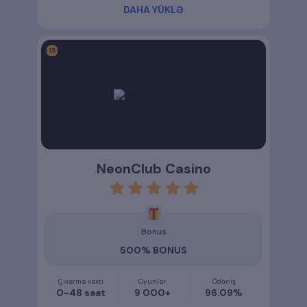
DAHA YÜKLƏ
NeonClub Casino
rating
5
Bonus
500% BONUS
Çıxarma vaxtı
Oyunlar
Ödəniş
0-48 saat
9 000+
96.09%