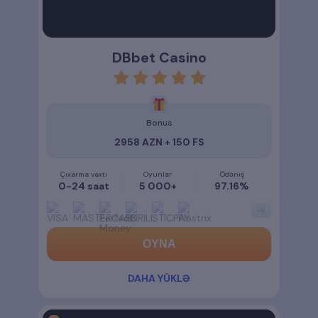
DBbet Casino
rating
4.9
Bonus
2958 AZN + 150 FS
Çıxarma vaxtı
Oyunlar
Ödəniş
0-24 saat
5 000+
97.16%
+
8
OYNA
DAHA YÜKLƏ