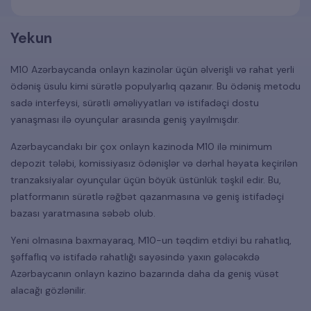
Yekun
M10 Azərbaycanda onlayn kazinolar üçün əlverişli və rahat yerli
ödəniş üsulu kimi sürətlə populyarlıq qazanır. Bu ödəniş metodu
sadə interfeysi, sürətli əməliyyatları və istifadəçi dostu
yanaşması ilə oyunçular arasında geniş yayılmışdır.
Azərbaycandakı bir çox onlayn kazinoda M10 ilə minimum
depozit tələbi, komissiyasız ödənişlər və dərhal həyata keçirilən
tranzaksiyalar oyunçular üçün böyük üstünlük təşkil edir. Bu,
platformanın sürətlə rəğbət qazanmasına və geniş istifadəçi
bazası yaratmasına səbəb olub.
Yeni olmasına baxmayaraq, M10-un təqdim etdiyi bu rahatlıq,
şəffaflıq və istifadə rahatlığı sayəsində yaxın gələcəkdə
Azərbaycanın onlayn kazino bazarında daha da geniş vüsət
alacağı gözlənilir.