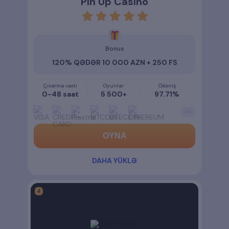
Pin Up Casino
rating
5
Bonus
120% QƏDƏR 10 000 AZN + 250 FS
Çıxarma vaxtı
Oyunlar
Ödəniş
0-48 saat
5 500+
97.71%
+
4
OYNA
DAHA YÜKLƏ