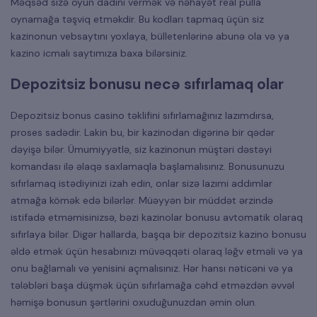
Məqsəd sizə oyun dadını vermək və nəhayət real pulla
oynamağa təşviq etməkdir. Bu kodları tapmaq üçün siz
kazinonun vebsaytını yoxlaya, bülletenlərinə abunə ola və ya
kazino icmalı saytımıza baxa bilərsiniz.
Depozitsiz bonusu necə sıfırlamaq olar
Depozitsiz bonus casino təklifini sıfırlamağınız lazımdırsa,
proses sadədir. Lakin bu, bir kazinodan digərinə bir qədər
dəyişə bilər. Ümumiyyətlə, siz kazinonun müştəri dəstəyi
komandası ilə əlaqə saxlamaqla başlamalısınız. Bonusunuzu
sıfırlamaq istədiyinizi izah edin, onlar sizə lazımi addımlar
atmağa kömək edə bilərlər. Müəyyən bir müddət ərzində
istifadə etməmisinizsə, bəzi kazinolar bonusu avtomatik olaraq
sıfırlaya bilər. Digər hallarda, başqa bir depozitsiz kazino bonusu
əldə etmək üçün hesabınızı müvəqqəti olaraq ləğv etməli və ya
onu bağlamalı və yenisini açmalısınız. Hər hansı nəticəni və ya
tələbləri başa düşmək üçün sıfırlamağa cəhd etməzdən əvvəl
həmişə bonusun şərtlərini oxuduğunuzdan əmin olun.