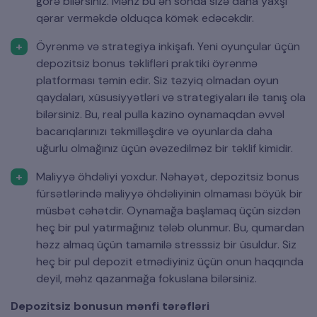
görə bilərsiniz. Məhz bu ən sonda sizə daha yaxşı
qərar verməkdə olduqca kömək edəcəkdir.
Öyrənmə və strategiya inkişafı. Yeni oyunçular üçün
depozitsiz bonus təklifləri praktiki öyrənmə
platforması təmin edir. Siz təzyiq olmadan oyun
qaydaları, xüsusiyyətləri və strategiyaları ilə tanış ola
bilərsiniz. Bu, real pulla kazino oynamaqdan əvvəl
bacarıqlarınızı təkmilləşdirə və oyunlarda daha
uğurlu olmağınız üçün əvəzedilməz bir təklif kimidir.
Maliyyə öhdəliyi yoxdur. Nəhayət, depozitsiz bonus
fürsətlərində maliyyə öhdəliyinin olmaması böyük bir
müsbət cəhətdir. Oynamağa başlamaq üçün sizdən
heç bir pul yatırmağınız tələb olunmur. Bu, qumardan
həzz almaq üçün tamamilə stresssiz bir üsuldur. Siz
heç bir pul depozit etmədiyiniz üçün onun haqqında
deyil, məhz qazanmağa fokuslana bilərsiniz.
Depozitsiz bonusun mənfi tərəfləri