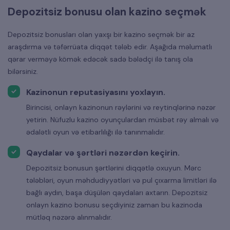
Depozitsiz bonusu olan kazino seçmək
Depozitsiz bonusları olan yaxşı bir kazino seçmək bir az
araşdırma və təfərrüata diqqət tələb edir. Aşağıda məlumatlı
qərar verməyə kömək edəcək sadə bələdçi ilə tanış ola
bilərsiniz.
Kazinonun reputasiyasını yoxlayın.
Birincisi, onlayn kazinonun rəylərini və reytinqlərinə nəzər
yetirin. Nüfuzlu kazino oyunçulardan müsbət rəy almalı və
ədalətli oyun və etibarlılığı ilə tanınmalıdır.
Qaydalar və şərtləri nəzərdən keçirin.
Depozitsiz bonusun şərtlərini diqqətlə oxuyun. Mərc
tələbləri, oyun məhdudiyyətləri və pul çıxarma limitləri ilə
bağlı aydın, başa düşülən qaydaları axtarın. Depozitsiz
onlayn kazino bonusu seçdiyiniz zaman bu kazinoda
mütləq nəzərə alınmalıdır.