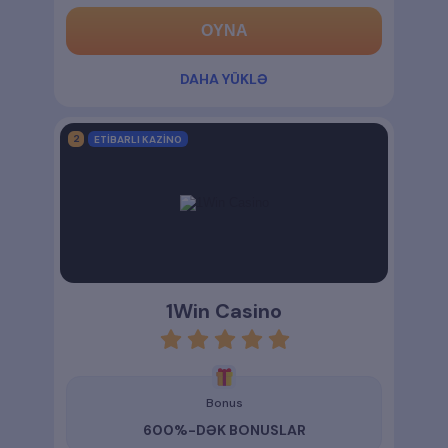
OYNA
DAHA YÜKLƏ
ETIBARLI KAZINO
1Win Casino
rating
5
Bonus
600%-DƏK BONUSLAR