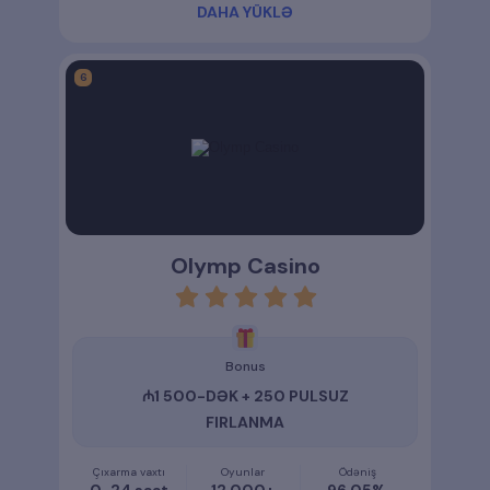
DAHA YÜKLƏ
Olymp Casino
rating
5
Bonus
₼1 500-DƏK + 250 PULSUZ
FIRLANMA
Çıxarma vaxtı
Oyunlar
Ödəniş