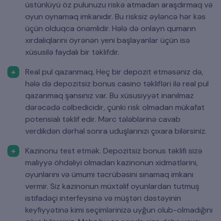
üstünlüyü öz pulunuzu riskə atmadan araşdırmaq və
oyun oynamaq imkanıdır. Bu risksiz əyləncə hər kəs
üçün olduqca önəmlidir. Hələ də onlayn qumarın
xırdalıqlarını öyrənən yeni başlayanlar üçün isə
xüsusilə faydalı bir təklifdir.
Real pul qazanmaq. Heç bir depozit etməsəniz də,
hələ də depozitsiz bonus casino təklifləri ilə real pul
qazanmaq şansınız var. Bu xüsusiyyət inanılmaz
dərəcədə cəlbedicidir, çünki risk olmadan mükafat
potensialı təklif edir. Mərc tələblərinə cavab
verdikdən dərhal sonra uduşlarınızı çıxara bilərsiniz.
Kazinonu test etmək. Depozitsiz bonus təklifi sizə
maliyyə öhdəliyi olmadan kazinonun xidmətlərini,
oyunlarını və ümumi təcrübəsini sınamaq imkanı
vermir. Siz kazinonun müxtəlif oyunlardan tutmuş
istifadəçi interfeysinə və müştəri dəstəyinin
keyfiyyətinə kimi seçimlərinizə uyğun olub-olmadığını