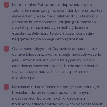
Mərc tələbləri. Pulsuz bonus depozitsiz kazino
təkliflərinin əsas çatışmazlıqlarından biri ona tez-tez
əlavə edilən yüksək mərc tələbləridir. Bu tələblər o
deməkdir ki, siz bonusdan uduşları götürməzdən
əvvəl öz pulunuza müəyyən məbləğdə mərc
etməlisiniz. Belə mərc tələbləri bəzən bonusdan
həqiqətən faydalanmağı çətinləşdirə bilər.
Oyun məhdudiyyətləri. Depozitsiz bonus tez-tez
oynaya biləcəyiniz oyunlarla bağlı məhdudiyyətlərlə
gəlir. Kazino bonusun yalnız müəyyən oyunlarda
istifadəsinə icazə verə bilər ki, bu da sizin mövcud
olanları araşdırmaq və həzz almaq imkanınızı
məhdudlaşdırır.
Maksimum uduşlar. Başqa bir çatışmazlıq odur ki, bu
bonuslar adətən nə qədər qazana biləcəyinizi
müəyyən edir. Bu o deməkdir ki, depozitsiz
bonusdan istifadə edərək böyük cekpot qazansanız