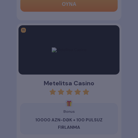
OYNA
Metelitsa Casino
rating
5
Bonus
10000 AZN-DƏK + 100 PULSUZ
FIRLANMA