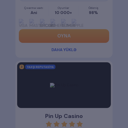
Çıxarma vaxtı
Oyunlar
Ödəniş
Ani
10 000+
98%
OYNA
DAHA YÜKLƏ
YAXŞI REPUTASIYA
Pin Up Casino
rating