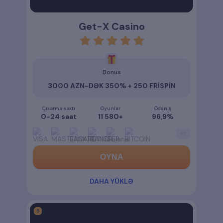
Get-X Casino
rating
5
Bonus
3000 AZN-DƏK 350% + 250 FRISPIN
Çıxarma vaxtı
Oyunlar
Ödəniş
0-24 saat
11 580+
96,9%
+
2
OYNA
DAHA YÜKLƏ