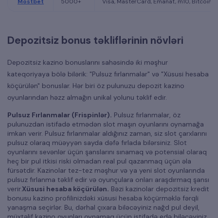
Mostbet
5000+
Visa, MasterCard, Emanat, m10, Bitcoin, R
Depozitsiz bonus təkliflərinin növləri
Depozitsiz kazino bonuslarını sahəsində iki məşhur
kateqoriyaya bölə bilərik: "Pulsuz fırlanmalar" və "Xüsusi hesaba
köçürülən" bonuslar. Hər biri öz pulunuzu depozit kazino
oyunlarından həzz almağın unikal yolunu təklif edir.
Pulsuz Fırlanmalar (Frispinlər).
Pulsuz fırlanmalar, öz
pulunuzdan istifadə etmədən slot maşın oyunlarını oynamağa
imkan verir. Pulsuz fırlanmalar aldığınız zaman, siz slot çarxlarını
pulsuz olaraq müəyyən sayda dəfə fırlada bilərsiniz. Slot
oyunlarını sevənlər üçün şanslarını sınamaq və potensial olaraq
heç bir pul itkisi riski olmadan real pul qazanmaq üçün əla
fürsətdir. Kazinolar tez-tez məşhur və ya yeni slot oyunlarında
pulsuz fırlanma təklif edir və oyunçulara onları araşdırmaq şansı
verir.
Xüsusi hesaba köçürülən.
Bəzi kazinolar depozitsiz kredit
bonusu kazino profilinizdəki xüsusi hesaba köçürməklə fərqli
yanaşma seçirlər. Bu, dərhal çıxara biləcəyiniz nağd pul deyil,
müxtəlif kazino oyunları oynamaq üçün istifadə edə biləcəyiniz