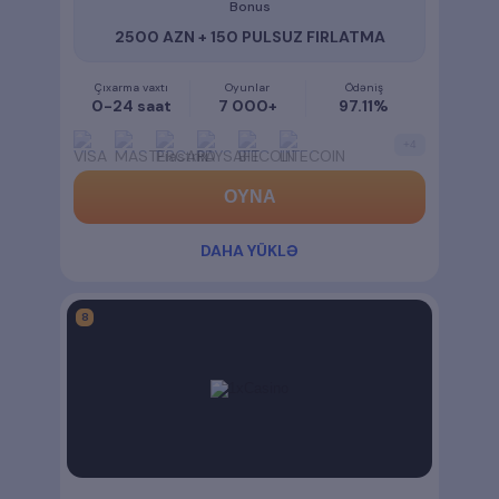
Bonus
2500 AZN + 150 PULSUZ FIRLATMA
Çıxarma vaxtı
Oyunlar
Ödəniş
0-24 saat
7 000+
97.11%
+
4
OYNA
DAHA YÜKLƏ