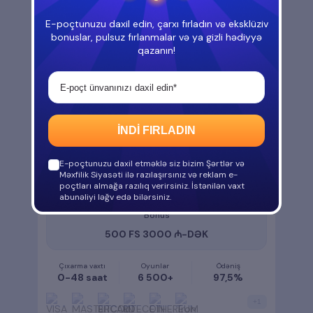
E-poçtunuzu daxil edin, çarxı fırladın və eksklüziv
🔥
ƏN YÜKSƏK REYTINQLI KAZINO
bonuslar, pulsuz fırlanmalar və ya gizli hədiyyə
qazanın!
İNDI FIRLADIN
Fraga Casino
E-poçtunuzu daxil etməklə siz bizim Şərtlər və
rating
Məxfilik Siyasəti ilə razılaşırsınız və reklam e-
poçtları almağa razılıq verirsiniz. İstənilən vaxt
5
abunəliyi ləğv edə bilərsiniz.
Bonus
500 FS 3000 ₼-DƏK
Çıxarma vaxtı
Oyunlar
Ödəniş
0-48 saat
6 500+
97,5%
+
1