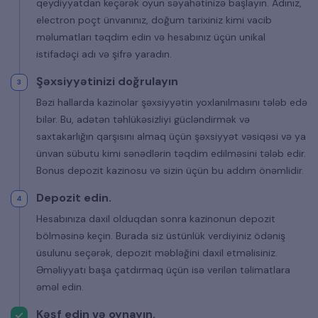
qeydiyyatdan keçərək oyun səyahətinizə başlayın. Adınız,
electron poçt ünvanınız, doğum tarixiniz kimi vacib
məlumatları təqdim edin və hesabınız üçün unikal
istifadəçi adı və şifrə yaradın.
Şəxsiyyətinizi doğrulayın
Bəzi hallarda kazinolar şəxsiyyətin yoxlanılmasını tələb edə
bilər. Bu, adətən təhlükəsizliyi gücləndirmək və
saxtakarlığın qarşısını almaq üçün şəxsiyyət vəsiqəsi və ya
ünvan sübutu kimi sənədlərin təqdim edilməsini tələb edir.
Bonus depozit kazinosu və sizin üçün bu addım önəmlidir.
Depozit edin.
Hesabınıza daxil olduqdan sonra kazinonun depozit
bölməsinə keçin. Burada siz üstünlük verdiyiniz ödəniş
üsulunu seçərək, depozit məbləğini daxil etməlisiniz.
Əməliyyatı başa çatdırmaq üçün isə verilən təlimatlara
əməl edin.
Kəşf edin və oynayın.