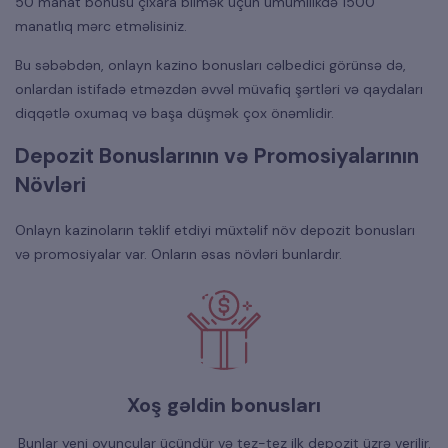
50 manat bonusu çıxara bilmək üçün ümumilikdə 1500
manatlıq mərc etməlisiniz.
Bu səbəbdən, onlayn kazino bonusları cəlbedici görünsə də,
onlardan istifadə etməzdən əvvəl müvafiq şərtləri və qaydaları
diqqətlə oxumaq və başa düşmək çox önəmlidir.
Depozit Bonuslarının və Promosiyalarının
Növləri
Onlayn kazinoların təklif etdiyi müxtəlif növ depozit bonusları
və promosiyalar var. Onların əsas növləri bunlardır.
Xoş gəldin bonusları
Bunlar yeni oyunçular üçündür və tez-tez ilk depozit üzrə verilir.