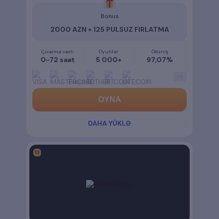
Bonus
2000 AZN + 125 PULSUZ FIRLATMA
Çıxarma vaxtı
Oyunlar
Ödəniş
0-72 saat
5 000+
97,07%
+
1
OYNA
DAHA YÜKLƏ