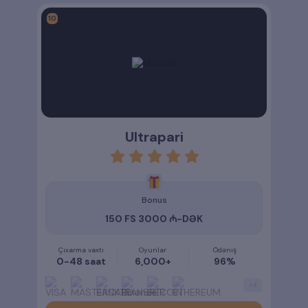
Ultrapari
rating
5
Bonus
150 FS 3000 ₼-DƏK
Çıxarma vaxtı
Oyunlar
Ödəniş
0-48 saat
6,000+
96%
+
4