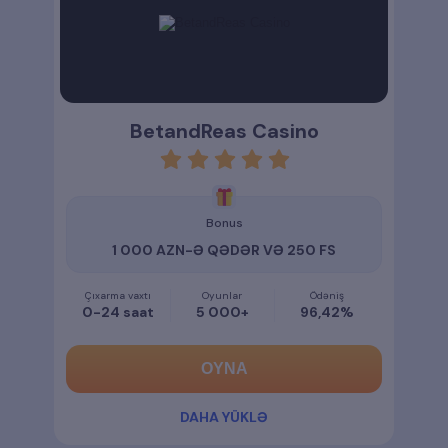
BetandReas Casino
rating
5
Bonus
1 000 AZN-Ə QƏDƏR VƏ 250 FS
Çıxarma vaxtı
Oyunlar
Ödəniş
0-24 saat
5 000+
96,42%
OYNA
DAHA YÜKLƏ