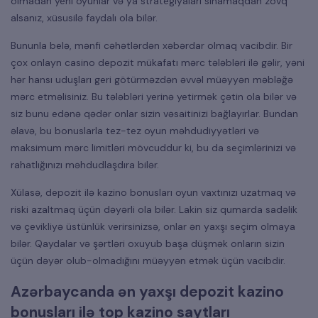
olmadan yeni oyunlar və ya strategiyaları sınamaqdan zövq
alsanız, xüsusilə faydalı ola bilər.
Bununla belə, mənfi cəhətlərdən xəbərdar olmaq vacibdir. Bir
çox onlayn casino depozit mükafatı mərc tələbləri ilə gəlir, yəni
hər hansı uduşları geri götürməzdən əvvəl müəyyən məbləğə
mərc etməlisiniz. Bu tələbləri yerinə yetirmək çətin ola bilər və
siz bunu edənə qədər onlar sizin vəsaitinizi bağlayırlar. Bundan
əlavə, bu bonuslarla tez-tez oyun məhdudiyyətləri və
maksimum mərc limitləri mövcuddur ki, bu da seçimlərinizi və
rahatlığınızı məhdudlaşdıra bilər.
Xülasə, depozit ilə kazino bonusları oyun vaxtınızı uzatmaq və
riski azaltmaq üçün dəyərli ola bilər. Lakin siz qumarda sadəlik
və çevikliyə üstünlük verirsinizsə, onlar ən yaxşı seçim olmaya
bilər. Qaydalar və şərtləri oxuyub başa düşmək onların sizin
üçün dəyər olub-olmadığını müəyyən etmək üçün vacibdir.
Azərbaycanda ən yaxşı depozit kazino
bonusları ilə top kazino saytları