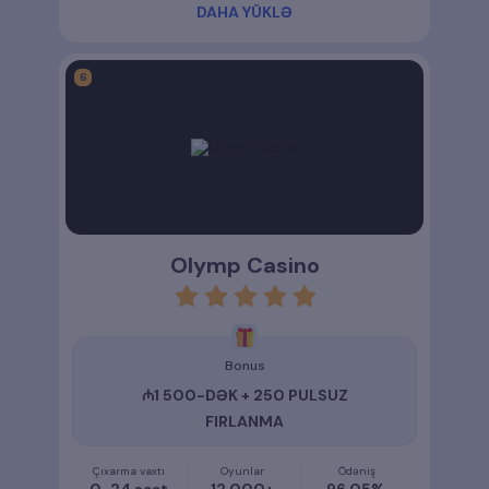
DAHA YÜKLƏ
Olymp Casino
rating
5
Bonus
₼1 500-DƏK + 250 PULSUZ
FIRLANMA
Çıxarma vaxtı
Oyunlar
Ödəniş