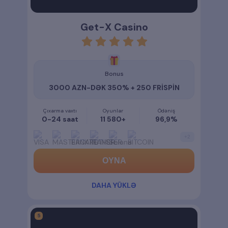
Get-X Casino
rating
5
Bonus
3000 AZN-DƏK 350% + 250 FRISPIN
Çıxarma vaxtı
Oyunlar
Ödəniş
0-24 saat
11 580+
96,9%
+
2
OYNA
DAHA YÜKLƏ