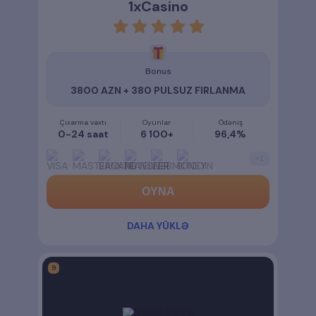
1xCasino
rating
5
Bonus
3800 AZN + 380 PULSUZ FIRLANMA
Çıxarma vaxtı
Oyunlar
Ödəniş
0-24 saat
6 100+
96,4%
+
1
OYNA
DAHA YÜKLƏ