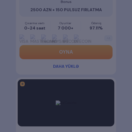
Bonus
2500 AZN + 150 PULSUZ FIRLATMA
Çıxarma vaxtı
Oyunlar
Ödəniş
0-24 saat
7 000+
97.11%
+
4
OYNA
DAHA YÜKLƏ