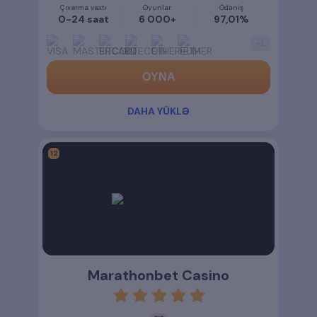
Çıxarma vaxtı
Oyunlar
Ödəniş
0-24 saat
6 000+
97,01%
+
1
OYNA
DAHA YÜKLƏ
Marathonbet Casino
rating
5