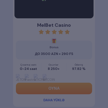
MelBet Casino
rating
4.8
Bonus
ДО 3500 AZN + 290 FS
Çıxarma vaxtı
Oyunlar
Ödəniş
0-24 saat
8 250+
97.82 %
OYNA
DAHA YÜKLƏ