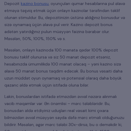
Depozit
kazino bonusu
, oyunçuları qumar hesablarına pul əlavə
etməyə təşviq etmək üçün onlayn kazinolar tərəfindən təklif
olunan stimuldur. Bu, depozitinizin üstünə aldığınız bonusdur və
sizə oynamaq üçün əlavə pul verir. Kazino depozit bonus
adətən yatırdığınız pulun müəyyən faizinə bərabər olur.
Məsələn, 50%, 100%, 150% və s.
Məsələn, onlayn kazinoda 100 manata qədər 100% depozit
bonusu təklif olunursa və siz 50 manat depozit etsəniz,
hesabınızda ümumilikdə 100 manat olacaq – yəni kazino sizə
əlavə 50 manat bonus təqdim edəcək. Bu bonus vəsaiti daha
uzun müddət oyun oynamaq və potensial olaraq daha böyük
qazanc əldə etmək üçün istifadə oluna bilər.
Lakin, bonuslardan istifadə etməzdən əvvəl nəzərə alınmalı
vacib məqamlar var. Ən önəmlisi – mərc tələbləridir. Bu,
bonusdan əldə etdiyiniz uduşları real vəsait kimi çıxara
bilməzdən əvvəl müəyyən sayda dəfə mərc etməli olduğunuzu
bildirir. Məsələn, əgər mərc tələbi 30x-dirsə, bu o deməkdir ki,