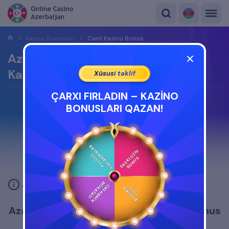
Kazino Bonuslari
Canli Kazino Bonus
Azərbaycanda Ən Yaxşı Canlı
Kazino Bonus Təklifləri 2026
Xüsusi təklif
ÇARXI FIRLADIN – KAZINO
BONUSLARI QAZAN!
R
E
K
S
K
Ü
ZI
V
B
O
N
U
P
U
L
S
U
Z
F
I
R
L
A
N
M
A
L
A
L
S
Affiliate Açıqlama
M
I
C
A
S
H
B
A
C
K
Ü
K
A
F
A
T
G
IZ
L
I
H
Ə
D
IY
Y
Ə
Azərbaycanda Ən Yaxşı Canlı Kazino Bonus
Təklifləri 2026