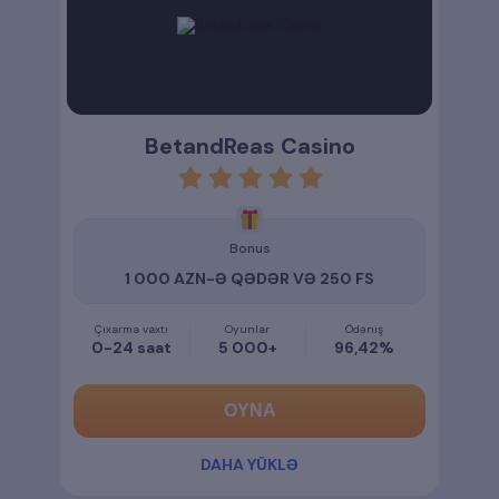
BetandReas Casino
rating
5
Bonus
1 000 AZN-Ə QƏDƏR VƏ 250 FS
Çıxarma vaxtı
Oyunlar
Ödəniş
0-24 saat
5 000+
96,42%
OYNA
DAHA YÜKLƏ