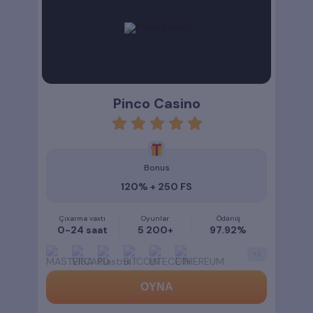
Pinco Casino
rating
5
Bonus
120% + 250 FS
Çıxarma vaxtı
Oyunlar
Ödəniş
0-24 saat
5 200+
97.92%
+
2
OYNA