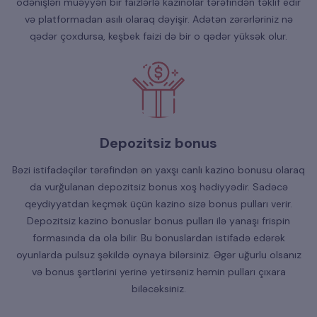
ödənişləri müəyyən bir faizlərlə kazinolar tərəfindən təklif edir
və platformadan asılı olaraq dəyişir. Adətən zərərləriniz nə
qədər çoxdursa, keşbek faizi də bir o qədər yüksək olur.
Depozitsiz bonus
Bəzi istifadəçilər tərəfindən ən yaxşı canlı kazino bonusu olaraq
da vurğulanan depozitsiz bonus xoş hədiyyədir. Sadəcə
qeydiyyatdan keçmək üçün kazino sizə bonus pulları verir.
Depozitsiz kazino bonuslar bonus pulları ilə yanaşı frispin
formasında da ola bilir. Bu bonuslardan istifadə edərək
oyunlarda pulsuz şəkildə oynaya bilərsiniz. Əgər uğurlu olsanız
və bonus şərtlərini yerinə yetirsəniz həmin pulları çıxara
biləcəksiniz.