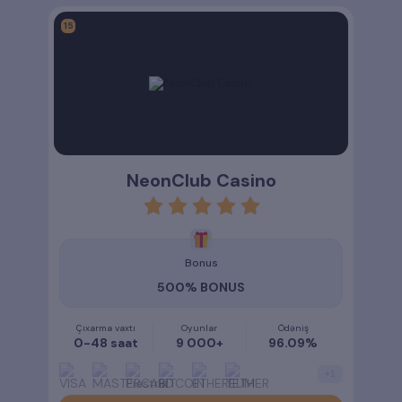
NeonClub Casino
rating
5
Bonus
500% BONUS
Çıxarma vaxtı
Oyunlar
Ödəniş
0-48 saat
9 000+
96.09%
+
1