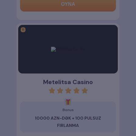
OYNA
Metelitsa Casino
rating
5
Bonus
10000 AZN-DƏK + 100 PULSUZ
FIRLANMA