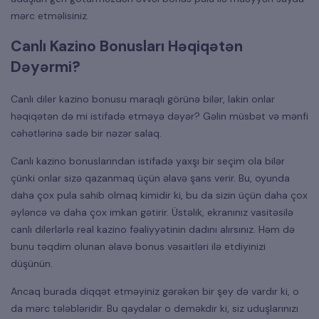
mərc etməlisiniz.
Canlı Kazino Bonusları Həqiqətən
Dəyərmi?
Canlı diler kazino bonusu maraqlı görünə bilər, lakin onlar
həqiqətən də mi istifadə etməyə dəyər? Gəlin müsbət və mənfi
cəhətlərinə sadə bir nəzər salaq.
Canlı kazino bonuslarından istifadə yaxşı bir seçim ola bilər
çünki onlar sizə qazanmaq üçün əlavə şans verir. Bu, oyunda
daha çox pula sahib olmaq kimidir ki, bu da sizin üçün daha çox
əyləncə və daha çox imkan gətirir. Üstəlik, ekranınız vasitəsilə
canlı dilerlərlə real kazino fəaliyyətinin dadını alırsınız. Həm də
bunu təqdim olunan əlavə bonus vəsaitləri ilə etdiyinizi
düşünün.
Ancaq burada diqqət etməyiniz gərəkən bir şey də vardır ki, o
da mərc tələbləridir. Bu qaydalar o deməkdir ki, siz uduşlarınızı