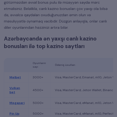
götürməzdən əvvəl bonus pulu ilə müəyyən sayda mərc
etməlisiniz. Beləliklə, canlı kazino bonusları çox yaxşı ola bilsə
də, əvvəlcə qaydaları oxuduğunuzdan əmin olun və
məsuliyyətlə oynamaq vacibdir. Düzgün anlayışla, onlar canlı
diler oyunlarından həzzinizi artıra bilər.
Azərbaycanda ən yaxşı canlı kazino
bonusları ilə top kazino saytları
Oyunların
Ödəniş üsulları
sayı
Melbet
3000+
Visa, MasterCard, Emanat, m10, Jeton Wal
Vulkan
4500+
Visa, MasterCard, Jeton Wallet, Binance P
bet
Megapari
5000+
Visa, MasterCard, eManat, m10, Jeton Wall
Pin Up
5000+
Visa, MasterCard, eManat, m10, Perfect Mo