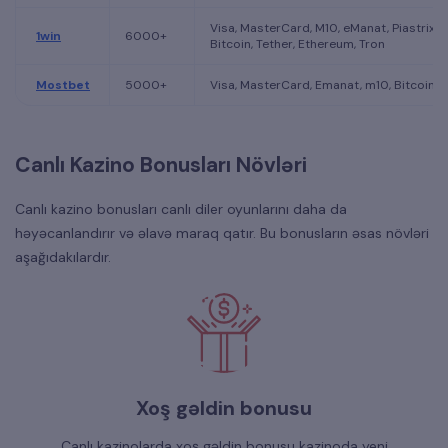
Visa, MasterCard, M10, eManat, Piastrix,
1win
6000+
Bitcoin, Tether, Ethereum, Tron
Mostbet
5000+
Visa, MasterCard, Emanat, m10, Bitcoin, R
Canlı Kazino Bonusları Növləri
Canlı kazino bonusları canlı diler oyunlarını daha da
həyəcanlandırır və əlavə maraq qatır. Bu bonusların əsas növləri
aşağıdakılardır.
Xoş gəldin bonusu
Canlı kazinolarda xoş gəldin bonusu kazinoda yeni