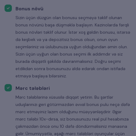
Bonus növü
Sizin üçün düzgün olan bonusu seçməyə təklif olunan
bonus növünü başa düşməklə başlayın. Kazinolarda fərqli
bonus növləri təklif olunur. İstər xoş gəldin bonusu, istərsə
də keşbek və ya depozitsiz bonus olsun, onun oyun
seçimləriniz və üslubunuza uyğun olduğundan əmin olun.
Sizin üçün uyğun olan bonus seçimi ilk addımdır və siz
burada diqqətli şəkildə davranmalısınız. Doğru seçimi
etdikdən sonra bonusunuzu əldə edərək ondan istifadə
etməyə başlaya bilərsiniz.
Mərc tələbləri
Mərc tələblərinə xüsusilə diqqət yetirin. Bu şərtlər
uduşlarınızı geri götürməzdən əvvəl bonus pulu neçə dəfə
mərc etməyiniz lazım olduğunu müəyyənləşdirir. Əgər
mərc tələbi 10x-dırsa, siz bonusunuzu real pul hesabınıza
çəkməzdən öncə onu 10 dəfə döndürməlisiniz mənasına
gəlir. Ümumiyyətlə, aşağı mərc tələbləri oyunçular üçün