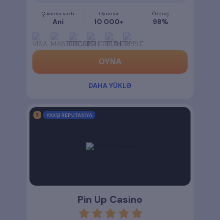
Çıxarma vaxtı
Oyunlar
Ödəniş
Ani
10 000+
98%
OYNA
DAHA YÜKLƏ
YAXŞI REPUTASIYA
Pin Up Casino
rating