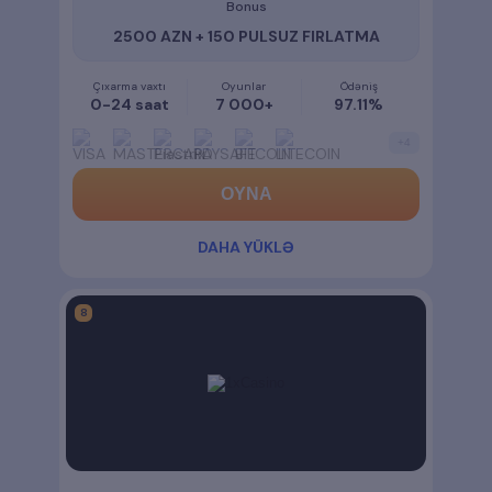
Bonus
2500 AZN + 150 PULSUZ FIRLATMA
Çıxarma vaxtı
Oyunlar
Ödəniş
0-24 saat
7 000+
97.11%
+
4
OYNA
DAHA YÜKLƏ