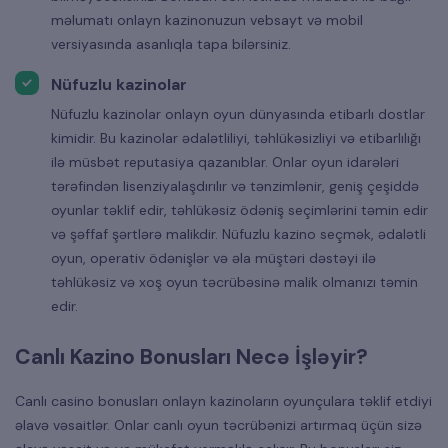
məlumatı onlayn kazinonuzun vebsayt və mobil
versiyasında asanlıqla tapa bilərsiniz.
Nüfuzlu kazinolar
Nüfuzlu kazinolar onlayn oyun dünyasında etibarlı dostlar
kimidir. Bu kazinolar ədalətliliyi, təhlükəsizliyi və etibarlılığı
ilə müsbət reputasiya qazanıblar. Onlar oyun idarələri
tərəfindən lisenziyalaşdırılır və tənzimlənir, geniş çeşiddə
oyunlar təklif edir, təhlükəsiz ödəniş seçimlərini təmin edir
və şəffaf şərtlərə malikdir. Nüfuzlu kazino seçmək, ədalətli
oyun, operativ ödənişlər və əla müştəri dəstəyi ilə
təhlükəsiz və xoş oyun təcrübəsinə malik olmanızı təmin
edir.
Canlı Kazino Bonusları Necə İşləyir?
Canlı casino bonusları onlayn kazinoların oyunçulara təklif etdiyi
əlavə vəsaitlər. Onlar canlı oyun təcrübənizi artırmaq üçün sizə