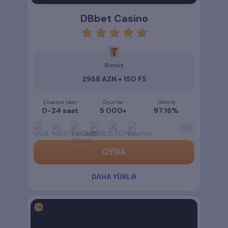
DBbet Casino
rating
4.9
Bonus
2958 AZN + 150 FS
Çıxarma vaxtı
Oyunlar
Ödəniş
0-24 saat
5 000+
97.16%
+
8
OYNA
DAHA YÜKLƏ