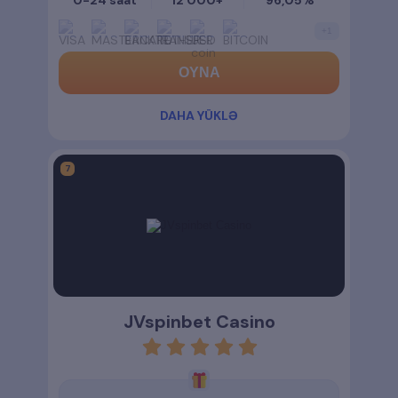
0-24 saat
12 000+
96,05%
+
1
OYNA
DAHA YÜKLƏ
JVspinbet Casino
rating
5