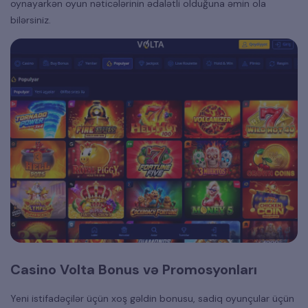
oynayarkən oyun nəticələrinin ədalətli olduğuna əmin ola
bilərsiniz.
Casino Volta Bonus və Promosyonları
Yeni istifadəçilər üçün xoş gəldin bonusu, sadiq oyunçular üçün