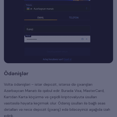
Ödənişlər
Volta ödənişləri – istər depozit, istərsə də çıxarışları
Azərbaycan Manatı ilə qəbul edir. Burada Visa, MasterCard,
Kartdan Karta köçürmə və çeşidli kriptovalyuta üsulları
vasitəsilə həyata keçirmək olur. Ödəniş üsulları ilə bağlı əsas
detalları və necə depozit (çıxarış) edə biləcəyinizi aşağıda izah
edirik.