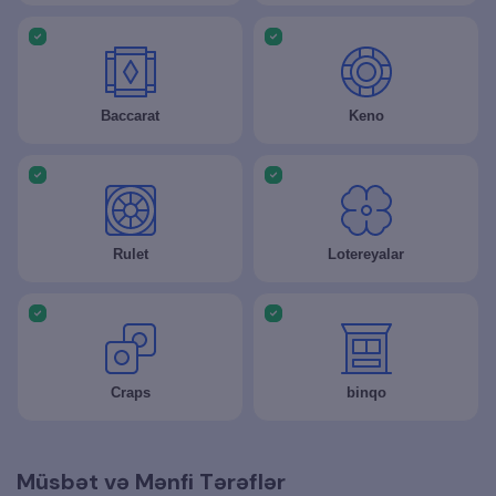
Baccarat
Keno
Rulet
Lotereyalar
Craps
binqo
Müsbət və Mənfi Tərəflər