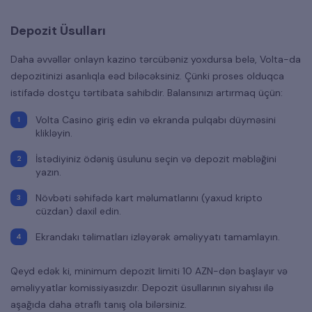
Depozit Üsulları
Daha əvvəllər onlayn kazino tərcübəniz yoxdursa belə, Volta-da
depozitinizi asanlıqla eəd biləcəksiniz. Çünki proses olduqca
istifadə dostçu tərtibata sahibdir. Balansınızı artırmaq üçün:
Volta Casino giriş edin və ekranda pulqabı düyməsini
klikləyin.
İstədiyiniz ödəniş üsulunu seçin və depozit məbləğini
yazın.
Növbəti səhifədə kart məlumatlarını (yaxud kripto
cüzdan) daxil edin.
Ekrandakı təlimatları izləyərək əməliyyatı tamamlayın.
Qeyd edək ki, minimum depozit limiti 10 AZN-dən başlayır və
əməliyyatlar komissiyasızdır. Depozit üsullarının siyahısı ilə
aşağıda daha ətraflı tanış ola bilərsiniz.