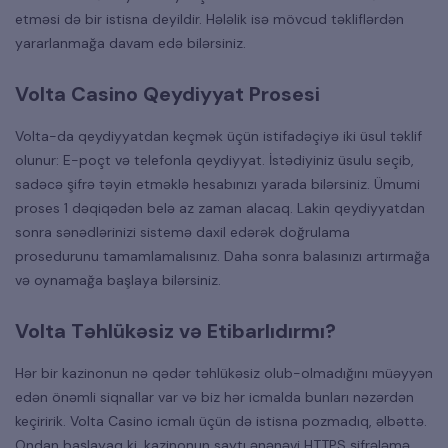
etməsi də bir istisna deyildir. Hələlik isə mövcud təkliflərdən
yararlanmağa davam edə bilərsiniz.
Volta Casino Qeydiyyat Prosesi
Volta-da qeydiyyatdan keçmək üçün istifadəçiyə iki üsul təklif
olunur: E-poçt və telefonla qeydiyyat. İstədiyiniz üsulu seçib,
sadəcə şifrə təyin etməklə hesabınızı yarada bilərsiniz. Ümumi
proses 1 dəqiqədən belə az zaman alacaq. Lakin qeydiyyatdan
sonra sənədlərinizi sistemə daxil edərək doğrulama
prosedurunu tamamlamalısınız. Daha sonra balasınızı artırmağa
və oynamağa başlaya bilərsiniz.
Volta Təhlükəsiz və Etibarlıdırmı?
Hər bir kazinonun nə qədər təhlükəsiz olub-olmadığını müəyyən
edən önəmli siqnallar var və biz hər icmalda bunları nəzərdən
keçiririk. Volta Casino icmalı üçün də istisna pozmadıq, əlbəttə.
Ondan başlayaq ki, kazinonun saytı ənənəvi HTTPS şifrələmə