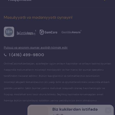
Məsuliyyətli və mədəniyyətli oynayın!
Pulsuz və anonim qumar asılılığı kömək edir
1 (416) 499-9800
OnlineCasinoAzerbaijan, azarkeşlər üçün onlayn kazinolar və onlayn kazino oyunları
haqqında məlumatların müstəqil mənbəyidir və hər hansı bir qumar operatoru
tərəfindən nəzarət edilmir. Bütün baxışlarımız və təlimatlarımız özümüzün
müstəqil ekspert komandasının ən yaxşı bilik və qiymətləndirməsi əsasında etibarlı
şəkildə yaradılır; lakin bunlar yalnız məlumat məqsədli olaraq hazırlanmışdır və
hüquqi məsləhət kimi təsir oluna bilməz. Seçilmiş kazinoda oynamaqdan əvvəl
həmişə bütün tənzimləyici tələbləri yerinə yetirdiyinizə əmin olmalısınız.
Biz kukilərdən istifadə
Clos