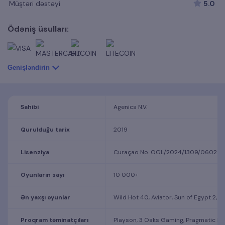
Müştəri dəstəyi
5.0
Ödəniş üsulları:
Genişləndirin
Sahibi
Agenics N.V.
Qurulduğu tarix
2019
Lisenziya
Curaçao No. OGL/2024/1309/0602
Oyunların sayı
10 000+
Ən yaxşı oyunlar
Wild Hot 40, Aviator, Sun of Egypt 2, S
Proqram təminatçıları
Playson, 3 Oaks Gaming, Pragmatic Play