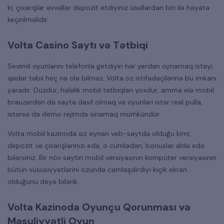
ki, çıxarışlar əvvəllər depozit etdiyiniz üsullardan biri ilə həyata
keçirilməlidir.
Volta Casino Saytı və Tətbiqi
Sevimli oyunlarını telefonla getdiyin hər yerdən oynamaq istəyi
qədər təbii heç nə ola bilməz. Volta öz istifadəçilərinə bu imkanı
yaradır. Düzdür, hələlik mobil tətbiqləri yoxdur, amma elə mobil
brauzerdən də sayta daxil olmaq və oyunları istər real pulla,
istərsə də demo rejimdə sınamaq mümkündür.
Volta mobil kazinoda siz eynən veb-saytda olduğu kimi,
depozit və çıxarışlarınızı edə, o cümlədən, bonuslar əldə edə
bilərsiniz. Bir növ saytın mobil versiyasının kompüter versiyasının
bütün xüsusiyyətlərini özündə cəmləşdirdiyi kiçik ekran
olduğunu deyə bilərik.
Volta Kazinoda Oyunçu Qorunması və
Məsuliyyətli Oyun