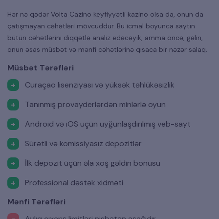
Hər nə qədər Volta Cazino keyfiyyətli kazino olsa da, onun da
çatışmayan cəhətləri mövcuddur. Bu icmal boyunca saytın
bütün cəhətlərini diqqətlə analiz edəcəyik, amma öncə, gəlin,
onun əsas müsbət və mənfi cəhətlərinə qısaca bir nəzər salaq.
Müsbət Tərəfləri
Curaçao lisenziyası və yüksək təhlükəsizlik
Tanınmış provayderlərdən minlərlə oyun
Android və iOS üçün uyğunlaşdırılmış veb-sayt
Sürətli və komissiyasız depozitlər
İlk depozit üçün əla xoş gəldin bonusu
Professional dəstək xidməti
Mənfi Tərəfləri
Aylıq çıxarış limitləri nisbətən aşağıdır