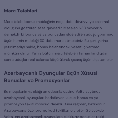
Mərc Tələbləri
Mərc tələbi bonus məbləğinin neçə dəfə dövriyyəyə salınmalı
olduğunu göstərən əsas qaydadır. Məsələn, x30 veycer o
deməkdir ki, bonus və ya bonusdan əldə edilən uduşu çıxarmaq
üçün həmin məbləği 30 dəfə mərc etməlisiniz. Bu şərt yerinə
yetirilmədiyi halda, bonus balansındakı vəsaiti çıxarmaq
mümkün olmur. Yalnız bütün mərc tələbləri tamamlandıqdan
sonra uduşlar real balansa köçürülərək çıxarış üçün əlçatan olur.
Azərbaycanlı Oyunçular üçün Xüsusi
Bonuslar və Promosyonlar
Bu məqalənin yazıldığı an etibarilə casino Volta saytında
azərbaycanlı oyunçuları hədəfləyən xüsusi bonus və ya
promosyon təklifi mövcud deyildi. Buna rəğmən, kazinonun
Azərbaycana özəl promo kod təklifləri ola bilər. Gələcəkdə
Volta-nın azərbaycanlı oyunçulara eksklüziv bonuslar təklif