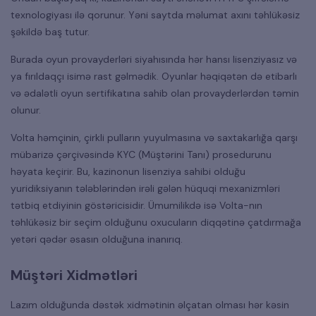
texnologiyası ilə qorunur. Yəni saytda məlumat axını təhlükəsiz
şəkildə baş tutur.
Burada oyun provayderləri siyahısında hər hansı lisenziyasız və
ya fırıldaqçı isimə rast gəlmədik. Oyunlar həqiqətən də etibarlı
və ədalətli oyun sertifikatına sahib olan provayderlərdən təmin
olunur.
Volta həmçinin, çirkli pulların yuyulmasına və saxtakarlığa qarşı
mübarizə çərçivəsində KYC (Müştərini Tanı) prosedurunu
həyata keçirir. Bu, kazinonun lisenziya sahibi olduğu
yuridiksiyanın tələblərindən irəli gələn hüquqi mexanizmləri
tətbiq etdiyinin göstəricisidir. Ümumilikdə isə Volta-nın
təhlükəsiz bir seçim olduğunu oxucuların diqqətinə çatdırmağa
yetəri qədər əsasın olduğuna inanırıq.
Müştəri Xidmətləri
Lazım olduğunda dəstək xidmətinin əlçatan olması hər kəsin