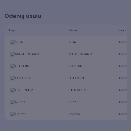
Ödəniş üsulu
Logo
Name
İcra mü
VISA
Anında
MASTERCARD
Anında
BITCOIN
Anında
LITECOIN
Anında
ETHEREUM
Anında
RIPPLE
Anında
Solana
Anında