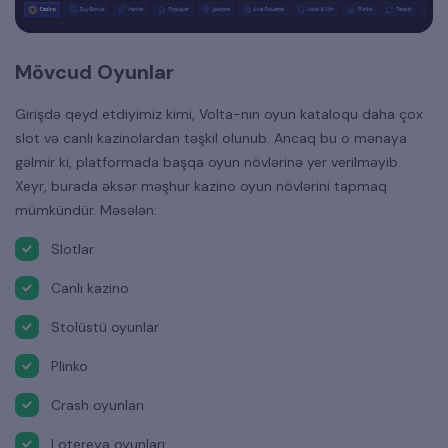
Mövcud Oyunlar
Girişdə qeyd etdiyimiz kimi, Volta-nın oyun kataloqu daha çox
slot və canlı kazinolardan təşkil olunub. Ancaq bu o mənaya
gəlmir ki, platformada başqa oyun növlərinə yer verilməyib.
Xeyr, burada əksər məşhur kazino oyun növlərini tapmaq
mümkündür. Məsələn:
Slotlar
Canlı kazino
Stolüstü oyunlar
Plinko
Crash oyunları
Lotereya oyunları