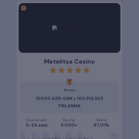
Metelitsa Casino
rating
5
Bonus
10000 AZN-DƏK + 100 PULSUZ
FIRLANMA
Çıxarma vaxtı
Oyunlar
Ödəniş
0-24 saat
6 000+
97,01%
+
1