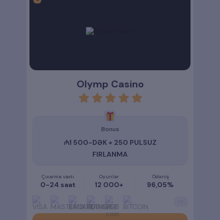
Olymp Casino
rating
5
Bonus
₼1 500-DƏK + 250 PULSUZ
FIRLANMA
Çıxarma vaxtı
Oyunlar
Ödəniş
0-24 saat
12 000+
96,05%
+
1