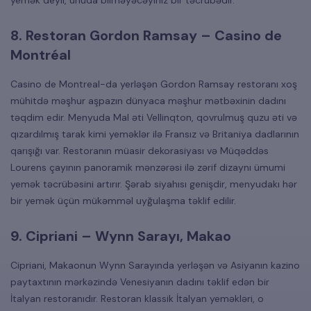
yemək deyil, unuda bilməyəcəyiniz bir təcrübədir.
8. Restoran Gordon Ramsay – Casino de
Montréal
Casino de Montreal-da yerləşən Gordon Ramsay restoranı xoş
mühitdə məşhur aşpazın dünyaca məşhur mətbəxinin dadını
təqdim edir. Menyuda Mal əti Vellinqton, qovrulmuş quzu əti və
qızardılmış tarak kimi yeməklər ilə Fransız və Britaniya dadlarının
qarışığı var. Restoranın müasir dekorasiyası və Müqəddəs
Lourens çayının panoramik mənzərəsi ilə zərif dizaynı ümumi
yemək təcrübəsini artırır. Şərab siyahısı genişdir, menyudakı hər
bir yemək üçün mükəmməl uyğulaşma təklif edilir.
9. Cipriani – Wynn Sarayı, Makao
Cipriani, Makaonun Wynn Sarayında yerləşən və Asiyanın kazino
paytaxtının mərkəzində Venesiyanın dadını təklif edən bir
İtalyan restoranıdır. Restoran klassik İtalyan yeməkləri, o