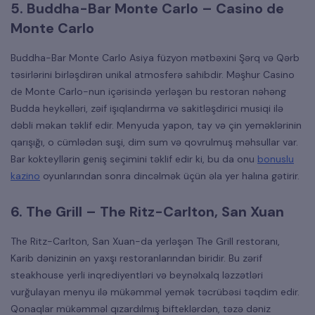
5. Buddha-Bar Monte Carlo – Casino de
Monte Carlo
Buddha-Bar Monte Carlo Asiya füzyon mətbəxini Şərq və Qərb
təsirlərini birləşdirən unikal atmosferə sahibdir. Məşhur Casino
de Monte Carlo-nun içərisində yerləşən bu restoran nəhəng
Budda heykəlləri, zəif işıqlandırma və sakitləşdirici musiqi ilə
dəbli məkan təklif edir. Menyuda yapon, tay və çin yeməklərinin
qarışığı, o cümlədən suşi, dim sum və qovrulmuş məhsullar var.
Bar kokteyllərin geniş seçimini təklif edir ki, bu da onu
bonuslu
kazino
oyunlarından sonra dincəlmək üçün əla yer halına gətirir.
6. The Grill – The Ritz-Carlton, San Xuan
The Ritz-Carlton, San Xuan-da yerləşən The Grill restoranı,
Karib dənizinin ən yaxşı restoranlarından biridir. Bu zərif
steakhouse yerli inqrediyentləri və beynəlxalq ləzzətləri
vurğulayan menyu ilə mükəmməl yemək təcrübəsi təqdim edir.
Qonaqlar mükəmməl qızardılmış bifteklərdən, təzə dəniz