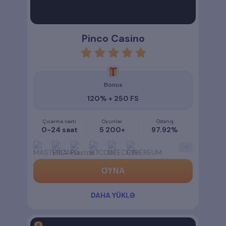
Pinco Casino
rating
5
Bonus
120% + 250 FS
Çıxarma vaxtı
Oyunlar
Ödəniş
0-24 saat
5 200+
97.92%
+
2
OYNA
DAHA YÜKLƏ