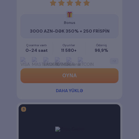
rating
5
Bonus
3000 AZN-DƏK 350% + 250 FRISPIN
Çıxarma vaxtı
Oyunlar
Ödəniş
0-24 saat
11 580+
96,9%
+
2
OYNA
DAHA YÜKLƏ