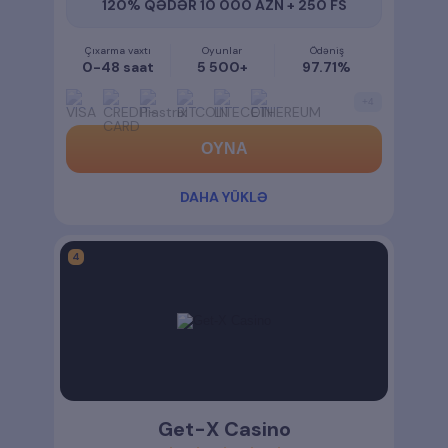
120% QƏDƏR 10 000 AZN + 250 FS
Çıxarma vaxtı
Oyunlar
Ödəniş
0-48 saat
5 500+
97.71%
+
4
OYNA
DAHA YÜKLƏ
Get-X Casino