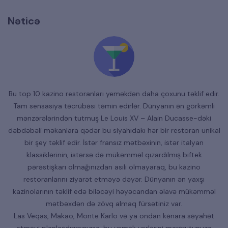
Nəticə
Bu top 10 kazino restoranları yeməkdən daha çoxunu təklif edir.
Tam sensasiya təcrübəsi təmin edirlər. Dünyanın ən görkəmli
mənzərələrindən tutmuş Le Louis XV – Alain Ducasse-dəki
dəbdəbəli məkanlara qədər bu siyahıdakı hər bir restoran unikal
bir şey təklif edir. İstər fransız mətbəxinin, istər italyan
klassiklərinin, istərsə də mükəmməl qızardılmış biftek
pərəstişkarı olmağınızdan asılı olmayaraq, bu kazino
restoranlarını ziyarət etməyə dəyər. Dünyanın ən yaxşı
kazinolarının təklif edə biləcəyi həyəcandan əlavə mükəmməl
mətbəxdən də zövq almaq fürsətiniz var.
Las Veqas, Makao, Monte Karlo və ya ondan kənara səyahət