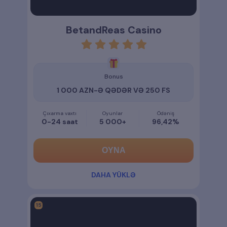
BetandReas Casino
rating
5
Bonus
1 000 AZN-Ə QƏDƏR VƏ 250 FS
Çıxarma vaxtı
Oyunlar
Ödəniş
0-24 saat
5 000+
96,42%
OYNA
DAHA YÜKLƏ