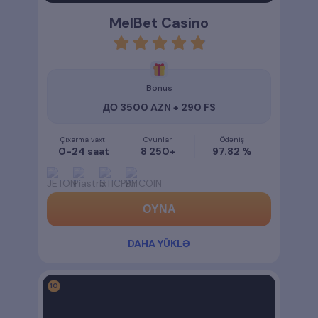
MelBet Casino
rating
4.8
Bonus
ДО 3500 AZN + 290 FS
Çıxarma vaxtı
Oyunlar
Ödəniş
0-24 saat
8 250+
97.82 %
OYNA
DAHA YÜKLƏ