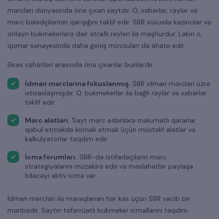
mərcləri dünyasında önə çıxan saytdır. O, xəbərlər, rəylər və
mərc bələdçilərinin qarışığını təklif edir. SBR xüsusilə kazinolar və
onlayn bukmekerlərə dair ətraflı rəyləri ilə məşhurdur. Lakin o,
qumar sənayesində daha geniş mövzuları da əhatə edir.
Əsas cəhətləri arasında önə çıxanlar bunlardır.
İdman mərclərinə fokuslanmış.
SBR idman mərcləri üzrə
ixtisaslaşmışdır. O, bukmekerlər ilə bağlı rəylər və xəbərlər
təklif edir.
Mərc alətləri.
Sayt mərc edənlərə məlumatlı qərarlar
qəbul etməkdə kömək etmək üçün müxtəlif alətlər və
kalkulyatorlar təqdim edir.
İcma forumları.
SBR-də istifadəçilərin mərc
strategiyalarını müzakirə edə və məsləhətlər paylaşa
biləcəyi aktiv icma var.
İdman mərcləri ilə maraqlanan hər kəs üçün SBR vacib bir
mənbədir. Saytın təfərrüatlı bukmeker icmallarını təqdim