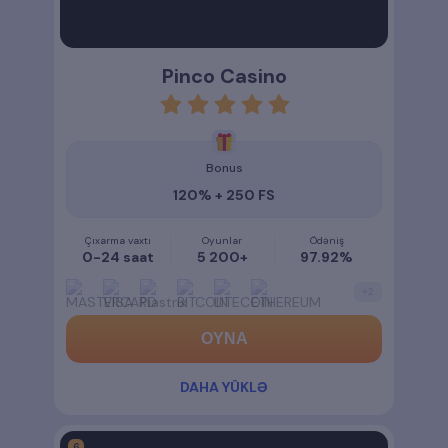
Pinco Casino
rating
5
Bonus
120% + 250 FS
Çıxarma vaxtı
Oyunlar
Ödəniş
0-24 saat
5 200+
97.92%
+
2
OYNA
DAHA YÜKLƏ