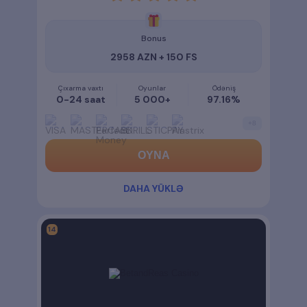
4.9
Bonus
2958 AZN + 150 FS
Çıxarma vaxtı
Oyunlar
Ödəniş
0-24 saat
5 000+
97.16%
+
8
OYNA
DAHA YÜKLƏ