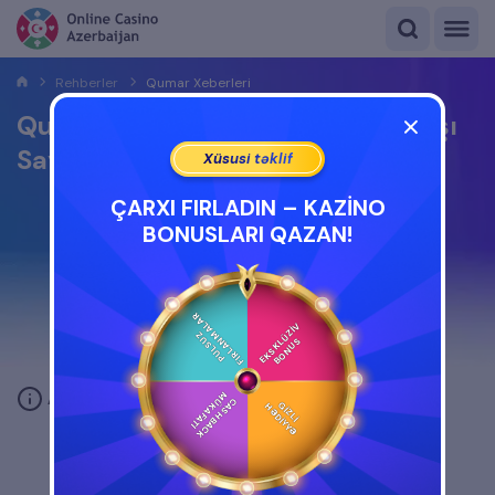
Rehberler
Qumar Xeberleri
Qumar Xəbərləri ilə bağlı Ən Yaxşı
Saytlar
Xüsusi təklif
ÇARXI FIRLADIN – KAZINO
BONUSLARI QAZAN!
R
E
K
S
K
Ü
ZI
V
B
O
N
U
P
U
L
S
U
Z
F
I
R
L
A
N
M
A
L
A
L
S
Affiliate Açıqlama
M
I
C
A
S
H
B
A
C
K
Ü
K
A
F
A
T
G
IZ
L
I
H
Ə
D
IY
Y
Ə
🔥
ƏN YÜKSƏK REYTINQLI KAZINO