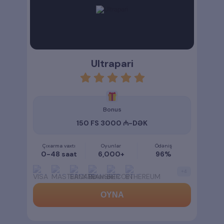
Ultrapari
rating
5
Bonus
150 FS 3000 ₼-DƏK
Çıxarma vaxtı
Oyunlar
Ödəniş
0-48 saat
6,000+
96%
+
4
OYNA