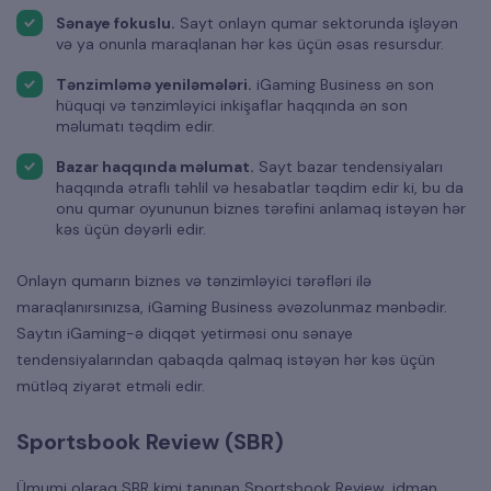
Sənaye fokuslu.
Sayt onlayn qumar sektorunda işləyən
və ya onunla maraqlanan hər kəs üçün əsas resursdur.
Tənzimləmə yeniləmələri.
iGaming Business ən son
hüquqi və tənzimləyici inkişaflar haqqında ən son
məlumatı təqdim edir.
Bazar haqqında məlumat.
Sayt bazar tendensiyaları
haqqında ətraflı təhlil və hesabatlar təqdim edir ki, bu da
onu qumar oyununun biznes tərəfini anlamaq istəyən hər
kəs üçün dəyərli edir.
Onlayn qumarın biznes və tənzimləyici tərəfləri ilə
maraqlanırsınızsa, iGaming Business əvəzolunmaz mənbədir.
Saytın iGaming-ə diqqət yetirməsi onu sənaye
tendensiyalarından qabaqda qalmaq istəyən hər kəs üçün
mütləq ziyarət etməli edir.
Sportsbook Review (SBR)
Ümumi olaraq SBR kimi tanınan Sportsbook Review, idman