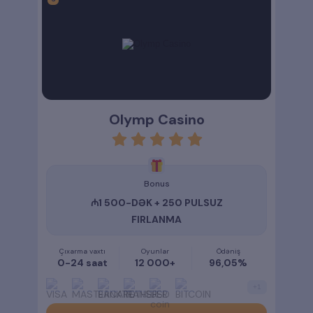
Olymp Casino
rating
5
Bonus
₼1 500-DƏK + 250 PULSUZ
FIRLANMA
Çıxarma vaxtı
Oyunlar
Ödəniş
0-24 saat
12 000+
96,05%
+
1