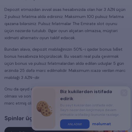
Depozit etməzdən əvvəl əsas hesabınızda olan hər 3 AZN üçün
2 pulsuz fırlatma əldə edirsiniz. Maksimum 100 pulsuz fırlatma
qazana bilərsiniz. Pulsuz fırlatmalar The Emirate slot oyunu
üçün nəzərdə tutulub. Əgər oyun əlçatan olmazsa, müştəri
xidməti alternativ oyun təklif edəcək.
Bundan əlavə, depozit məbləğinizin 50%-i qədər bonus 1xBet
bonus hesabınıza köçürüləcək. Bu vəsaiti real pula çevirmək
üçün bonus və pulsuz fırlatmalardan əldə edilən uduşlar 5 gün
ərzində 25 dəfə mərc edilməlidir. Maksimum icazə verilən mərc
məbləği 3 AZN-dir.
Onu da qeyd etmək lazımdır ki, hesabınızın ən azı 30 günlük
Biz kukilərdən istifadə
Clos
olması və son 6 gün ərzində slot oyunlarında ən azı 540 AZN
edirik
moda
mərc etmiş olmağınız tələb olunur.
Bu sayt kukilərdən istifadə edir.
Saytı nəzərdən keçirməyə davam
etməklə istifadəçi bununla razılaşır.
Spinlər üçün Vəhşi Ov
məlumat
ANLADIM!