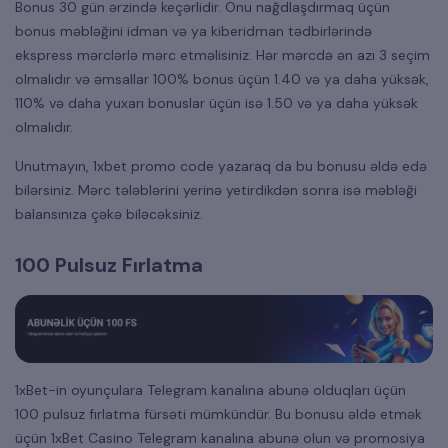
Bonus 30 gün ərzində keçərlidir. Onu nağdlaşdırmaq üçün
bonus məbləğini idman və ya kiberidman tədbirlərində
ekspress mərclərlə mərc etməlisiniz. Hər mərcdə ən azı 3 seçim
olmalıdır və əmsallar 100% bonus üçün 1.40 və ya daha yüksək,
110% və daha yuxarı bonuslar üçün isə 1.50 və ya daha yüksək
olmalıdır.
Unutmayın, 1xbet promo code yazaraq da bu bonusu əldə edə
bilərsiniz. Mərc tələblərini yerinə yetirdikdən sonra isə məbləği
balansınıza çəkə biləcəksiniz.
100 Pulsuz Fırlatma
1xBet-in oyunçulara Telegram kanalına abunə olduqları üçün
100 pulsuz fırlatma fürsəti mümkündür. Bu bonusu əldə etmək
üçün 1xBet Casino Telegram kanalına abunə olun və promosiya