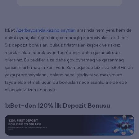
1xBet
Azerbaycanda kazino saytlari
arasında həm yeni, həm də
daimi oyunçular üçün bir çox maraqlı promosiyalar təklif edir.
Siz depozit bonusları, pulsuz fırlatmalar, keşbek və risksiz
mərclər əldə edərək oyun təcrübənizi daha qazancılı edə
bilərsiniz. Bu təkliflər sizə daha çox oynamaq və qazanmaq
şansınızı artırmaq imkanı verir. Bu məqalədə biz sizə 1xBet-in ən
yaxşı promosiyalarını, onların necə işlədiyini və maksimum
fayda əldə etmək üçün bu bonusları necə asanlıqla əldə edə
biləcəyinizi izah edəcəyik.
1xBet-dən 120% İlk Depozit Bonusu