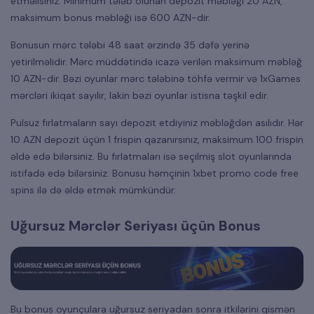
etməlisiniz. Minimum tələb olunan depozit məbləği 20 AZN,
maksimum bonus məbləği isə 600 AZN-dir.
Bonusun mərc tələbi 48 saat ərzində 35 dəfə yerinə
yetirilməlidir. Mərc müddətində icazə verilən maksimum məbləğ
10 AZN-dir. Bəzi oyunlar mərc tələbinə töhfə vermir və 1xGames
mərcləri ikiqat sayılır, lakin bəzi oyunlar istisna təşkil edir.
Pulsuz fırlatmaların sayı depozit etdiyiniz məbləğdən asılıdır. Hər
10 AZN depozit üçün 1 frispin qazanırsınız, maksimum 100 frispin
əldə edə bilərsiniz. Bu fırlatmaları isə seçilmiş slot oyunlarında
istifadə edə bilərsiniz. Bonusu həmçinin 1xbet promo code free
spins ilə də əldə etmək mümkündür.
Uğursuz Mərclər Seriyası üçün Bonus
Bu bonus oyunçulara uğursuz seriyadan sonra itkilərini qismən