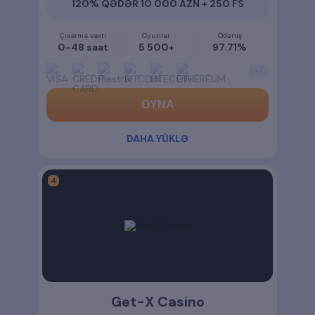
120% QƏDƏR 10 000 AZN + 250 FS
Çıxarma vaxtı
Oyunlar
Ödəniş
0-48 saat
5 500+
97.71%
+
4
OYNA
DAHA YÜKLƏ
Get-X Casino