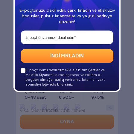
E-poçtunuzu daxil edin, çarxı fırladın və eksklüziv
bonuslar, pulsuz fırlanmalar və ya gizli hədiyyə
qazanın!
Fraga Casino
rating
İNDI FIRLADIN
5
E-poçtunuzu daxil etməklə siz bizim Şərtlər və
Bonus
Məxfilik Siyasəti ilə razılaşırsınız və reklam e-
500 FS 3000 ₼-DƏK
poçtları almağa razılıq verirsiniz. İstənilən vaxt
abunəliyi ləğv edə bilərsiniz.
Çıxarma vaxtı
Oyunlar
Ödəniş
0-48 saat
6 500+
97,5%
+
1
OYNA