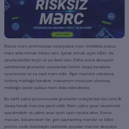
Risksiz mərc promosiyası oyunçulara mərc itirildikdə pulsuz
mərc əldə etmək imkanı verir. İştirak etmək üçün 1xBet-də
qeydiyyatdan keçin və ya daxil olun. Daha sonra aksiyanın
səhifəsində göstərilən oyunlardan birinin dəqiq hesabına
oyunöncəsi və ya canlı mərc edin. Əgər mərciniz uduzarsa,
itirilmiş məbləğə bərabər, maksimum müəyyən olunmuş
məbləğə qədər pulsuz mərc əldə edəcəksiniz.
Bu təklif yalnız promosiyada göstərilən matçlardan biri üzrə ilk
dəqiq hesab mərcinə şamil edilir. Mərc yalnız şəxsi vəsaitinizlə
qoyulmalıdır və yalnız əsas oyun vaxtı nəzərə alınır. Bonus
mərcəri, Advancebet-lər, geri qaytarılmış mərclər və 1xBet
promo code Azerbaijan vasitəsilə qoyulan mərclər aksiyaya