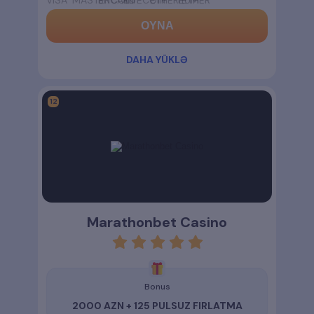
OYNA
DAHA YÜKLƏ
Marathonbet Casino
rating
5
Bonus
2000 AZN + 125 PULSUZ FIRLATMA