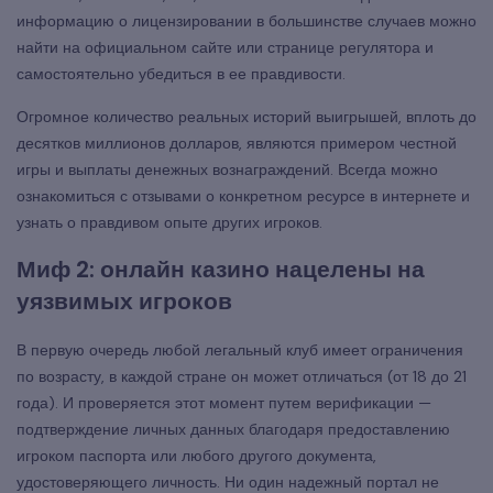
информацию о лицензировании в большинстве случаев можно
найти на официальном сайте или странице регулятора и
самостоятельно убедиться в ее правдивости.
Огромное количество реальных историй выигрышей, вплоть до
десятков миллионов долларов, являются примером честной
игры и выплаты денежных вознаграждений. Всегда можно
ознакомиться с отзывами о конкретном ресурсе в интернете и
узнать о правдивом опыте других игроков.
Миф 2: онлайн казино нацелены на
уязвимых игроков
В первую очередь любой легальный клуб имеет ограничения
по возрасту, в каждой стране он может отличаться (от 18 до 21
года). И проверяется этот момент путем верификации —
подтверждение личных данных благодаря предоставлению
игроком паспорта или любого другого документа,
удостоверяющего личность. Ни один надежный портал не