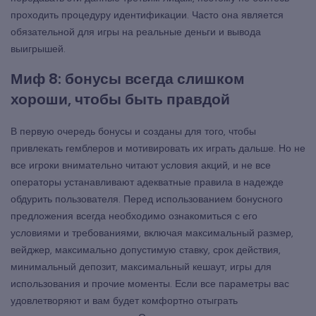
проходить процедуру идентификации. Часто она является
обязательной для игры на реальные деньги и вывода
выигрышей.
Миф 8: бонусы всегда слишком
хороши, чтобы быть правдой
В первую очередь бонусы и созданы для того, чтобы
привлекать гемблеров и мотивировать их играть дальше. Но не
все игроки внимательно читают условия акций, и не все
операторы устанавливают адекватные правила в надежде
обдурить пользователя. Перед использованием бонусного
предложения всегда необходимо ознакомиться с его
условиями и требованиями, включая максимальный размер,
вейджер, максимально допустимую ставку, срок действия,
минимальный депозит, максимальный кешаут, игры для
использования и прочие моменты. Если все параметры вас
удовлетворяют и вам будет комфортно отыграть