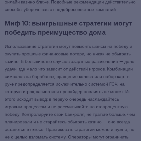
онлайн казино ближе. Подобные рекомендации действительно
способы уберечь вас от недобросовестных компаний.
Миф 10: выигрышные стратегии могут
победить преимущество дома
Использование стратегий могут повысить шансы на победу и
окупить прошлые финансовые потери, но никак не обыграть
казино. В большинстве случаев азартные развлечения — дело
удачи, где мало что зависит от действий игроков. Комбинации
символов на барабанах, вращение колеса или набор карт в
руке предопределяется исключительно системой ГСЧ, на
которую игрок, казино или провайдер повлиять не может. Из
этого исходит вывод: в первую очередь наслаждайтесь
игровым процессом и не рассчитывайте на стопроцентную
победу. Контролируйте свой банкролл, не тратьте больше, чем
планировали и не старайтесь обыграть казино — оно всегда
останется в плюсе. Практиковать стратегии можно и нужно, но
не с целью взломать систему. Операторы могут ограничить