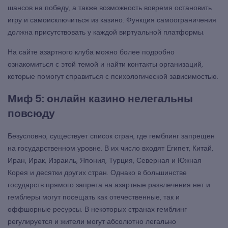
шансов на победу, а также возможность вовремя остановить
игру и самоисключиться из казино. Функция самоограничения
должна присутствовать у каждой виртуальной платформы.
На сайте азартного клуба можно более подробно
ознакомиться с этой темой и найти контакты организаций,
которые помогут справиться с психологической зависимостью.
Миф 5: онлайн казино нелегальны
повсюду
Безусловно, существует список стран, где гемблинг запрещен
на государственном уровне. В их число входят Египет, Китай,
Иран, Ирак, Израиль, Япония, Турция, Северная и Южная
Корея и десятки других стран. Однако в большинстве
государств прямого запрета на азартные развлечения нет и
гемблеры могут посещать как отечественные, так и
оффшорные ресурсы. В некоторых странах гемблинг
регулируется и жители могут абсолютно легально