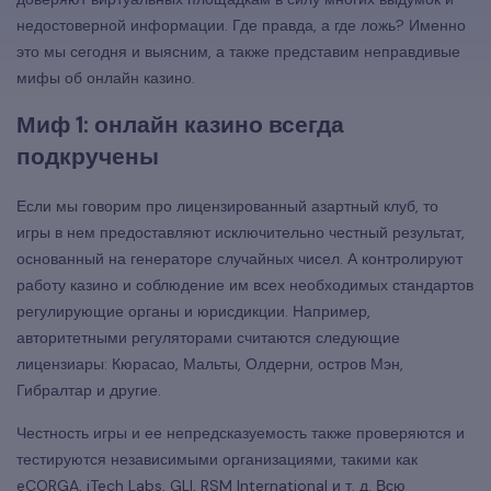
недостоверной информации. Где правда, а где ложь? Именно
это мы сегодня и выясним, а также представим неправдивые
мифы об онлайн казино.
Миф 1: онлайн казино всегда
подкручены
Если мы говорим про лицензированный азартный клуб, то
игры в нем предоставляют исключительно честный результат,
основанный на генераторе случайных чисел. А контролируют
работу казино и соблюдение им всех необходимых стандартов
регулирующие органы и юрисдикции. Например,
авторитетными регуляторами считаются следующие
лицензиары: Кюрасао, Мальты, Олдерни, остров Мэн,
Гибралтар и другие.
Честность игры и ее непредсказуемость также проверяются и
тестируются независимыми организациями, такими как
eCORGA, iTech Labs, GLI, RSM International и т. д. Всю