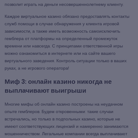
позволит играть на деньги несовершеннолетнему клиенту.
Каждое виртуальное казино обязано предоставлять контакты
служб помощи в случае обнаружения у клиента игровой
зависимости, а также иметь возможность самоисключить
гемблера от платформы на определенный промежуток
времени или навсегда. С принципами ответственной игры
можно ознакомиться в интернете или на сайте вашего
виртуального заведения. Контроль ситуации только в ваших
руках, а не игрового оператора!
Миф 3: онлайн казино никогда не
выплачивают выигрыши
Многие мифы об онлайн казино построены на неудачном
опыте гемблеров. Будем откровенными: такие случаи
встречались, но только в подпольных казино, которые не
имеют соответствующих лицензий и намеренно занимаются
мошенничеством. Легальные компании всегда выплачивают