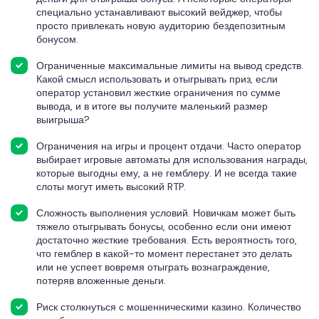
специально устанавливают высокий вейджер, чтобы
просто привлекать новую аудиторию бездепозитным
бонусом.
Ограниченные максимальные лимиты на вывод средств.
Какой смысл использовать и отыгрывать приз, если
оператор установил жесткие ограничения по сумме
вывода, и в итоге вы получите маленький размер
выигрыша?
Ограничения на игры и процент отдачи. Часто оператор
выбирает игровые автоматы для использования награды,
которые выгодны ему, а не гемблеру. И не всегда такие
слоты могут иметь высокий RTP.
Сложность выполнения условий. Новичкам может быть
тяжело отыгрывать бонусы, особенно если они имеют
достаточно жесткие требования. Есть вероятность того,
что гемблер в какой-то момент перестанет это делать
или не успеет вовремя отыграть вознаграждение,
потеряв вложенные деньги.
Риск столкнуться с мошенническими казино. Количество