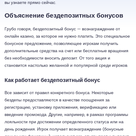
вы узнаете прямо сейчас.
Объяснение бездепозитных бонусов
Грубо говоря, бездепозитный бонус — вознаграждение от
онлайн казино, за которое не нужно платить. Это специальное
бонусное предложение, позволяющее игрокам получить
дополнительные средства на счет или бесплатные вращения
без необходимости вносить депозит. От того акция и
становится настолько желанной и популярной среди игроков.
Как работает бездепозитный бонус
Все зависит от правил конкретного бонуса. Некоторые
бездепы предоставляются в качестве поощрения за
регистрацию, установку приложения, верификацию или
введение промокода. Другие, например, в рамках программы
лояльности при достижении определенного статуса или на
день рождения. Игрок получает вознаграждение (бонусные