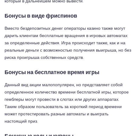
который в дальнейшем можно вывести.
Бонусы в виде фриспинов
Вместо бездепозитных денег операторы казино также могут
дарить клиентам бесплатные вращения в игровых автоматах
за определенные действия. Игра происходит также, как и на
реальные деньги с возможностью получения выигрыша, но без
риска проигрыша собственных средств.
Бонусы на бесплатное время игры
Данный вид акции малопопулярен, но представляет собой
определенное количество времени бесплатной игры, которое
гемблеры могут провести в слотах или других аппаратах.
Таким образом пользователь за короткий период времени
может протестировать разные автоматы и выиграть
настоящий приз.