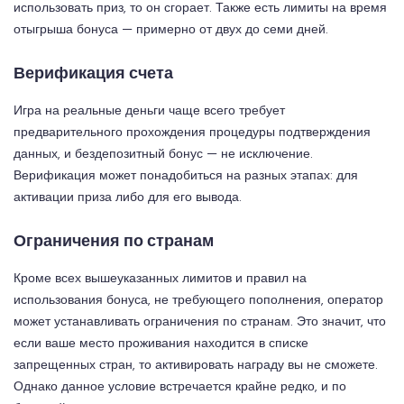
использовать приз, то он сгорает. Также есть лимиты на время
отыгрыша бонуса — примерно от двух до семи дней.
Верификация счета
Игра на реальные деньги чаще всего требует
предварительного прохождения процедуры подтверждения
данных, и бездепозитный бонус — не исключение.
Верификация может понадобиться на разных этапах: для
активации приза либо для его вывода.
Ограничения по странам
Кроме всех вышеуказанных лимитов и правил на
использования бонуса, не требующего пополнения, оператор
может устанавливать ограничения по странам. Это значит, что
если ваше место проживания находится в списке
запрещенных стран, то активировать награду вы не сможете.
Однако данное условие встречается крайне редко, и по