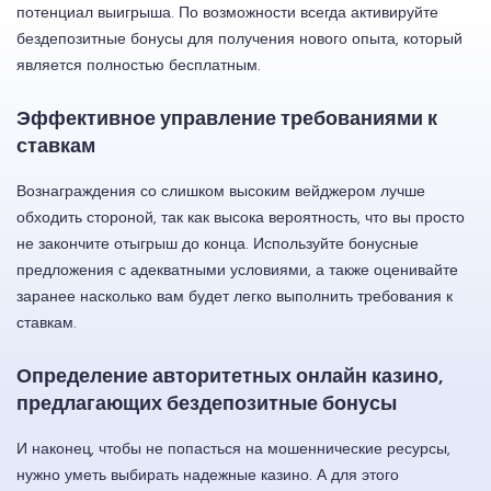
потенциал выигрыша. По возможности всегда активируйте
бездепозитные бонусы для получения нового опыта, который
является полностью бесплатным.
Эффективное управление требованиями к
ставкам
Вознаграждения со слишком высоким вейджером лучше
обходить стороной, так как высока вероятность, что вы просто
не закончите отыгрыш до конца. Используйте бонусные
предложения с адекватными условиями, а также оценивайте
заранее насколько вам будет легко выполнить требования к
ставкам.
Определение авторитетных онлайн казино,
предлагающих бездепозитные бонусы
И наконец, чтобы не попасться на мошеннические ресурсы,
нужно уметь выбирать надежные казино. А для этого