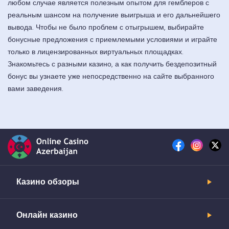
любом случае является полезным опытом для гемблеров с
реальным шансом на получение выигрыша и его дальнейшего
вывода. Чтобы не было проблем с отыгрышем, выбирайте
бонусные предложения с приемлемыми условиями и играйте
только в лицензированных виртуальных площадках.
Знакомьтесь с разными казино, а как получить бездепозитный
бонус вы узнаете уже непосредственно на сайте выбранного
вами заведения.
facebook
instagr
tw
Казино обзоры
Онлайн казино