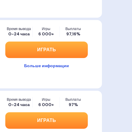
Время вывода
Игры
Выплаты
0-24 часа
6 000+
97,16%
ИГРАТЬ
Больше информации
Время вывода
Игры
Выплаты
0-24 часа
6 000+
97%
ИГРАТЬ