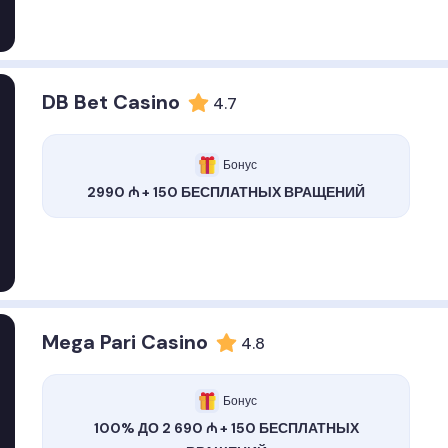
DB Bet Casino
4.7
Бонус
2990 ₼ + 150 БЕСПЛАТНЫХ ВРАЩЕНИЙ
Mega Pari Casino
4.8
Бонус
100% ДО 2 690 ₼ + 150 БЕСПЛАТНЫХ