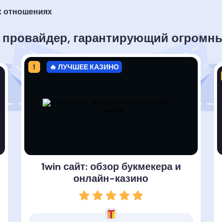
КЭШБЭК
ТЬ СЕЙЧАС
х отношениях
шаетесь с Условиями и
: провайдер, гарантирующий огром
альности и даёте согласие
исем. Вы можете отписаться
🔥
ЛУЧШЕЕ КАЗИНО
1win сайт: обзор букмекера и
онлайн-казино
rating
4.9