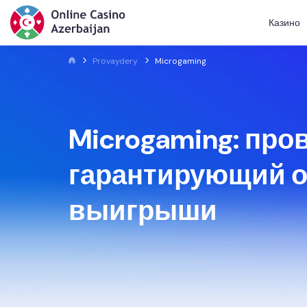
Казино
Provaydery
Microgaming
Microgaming: про
КРУТИ 
гарантирующий 
Введи свой email, к
выигрыши
эксклюзивные бону
секретный приз!