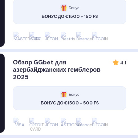
Бонус
БОНУС ДО €1500 + 150 FS
Обзор GGbet для
4.1
азербайджанских гемблеров
2025
Бонус
БОНУС ДО €1500 + 500 FS