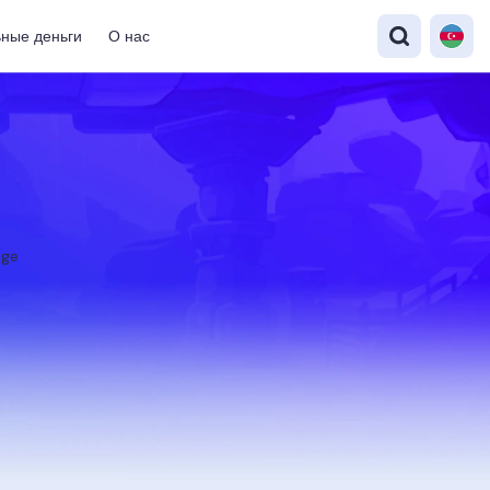
ьные деньги
О нас
КАЗИНО!
Э
К
С
К
Л
Ю
И
В
Н
Ы
Й
Б
О
Н
У
З
С