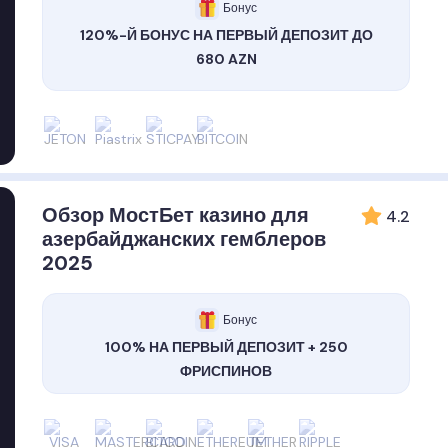
Бонус
120%-Й БОНУС НА ПЕРВЫЙ ДЕПОЗИТ ДО
680 AZN
Обзор МостБет казино для
4.2
азербайджанских гемблеров
2025
Бонус
100% НА ПЕРВЫЙ ДЕПОЗИТ + 250
ФРИСПИНОВ