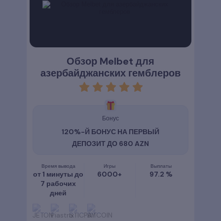
Обзор Melbet для
азербайджанских гемблеров
rating
4.9
Бонус
120%-Й БОНУС НА ПЕРВЫЙ
ДЕПОЗИТ ДО 680 AZN
Время вывода
Игры
Выплаты
от 1 минуты до
6000+
97.2 %
7 рабочих
дней