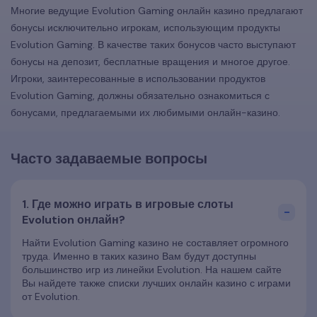
Многие ведущие Evolution Gaming онлайн казино предлагают
бонусы исключительно игрокам, использующим продукты
Evolution Gaming. В качестве таких бонусов часто выступают
бонусы на депозит, бесплатные вращения и многое другое.
Игроки, заинтересованные в использовании продуктов
Evolution Gaming, должны обязательно ознакомиться с
бонусами, предлагаемыми их любимыми онлайн-казино.
Часто задаваемые вопросы
Где можно играть в игровые слоты
Evolution онлайн?
Найти Evolution Gaming казино не составляет огромного
труда. Именно в таких казино Вам будут доступны
большинство игр из линейки Evolution. На нашем сайте
Вы найдете также списки лучших онлайн казино с играми
от Evolution.