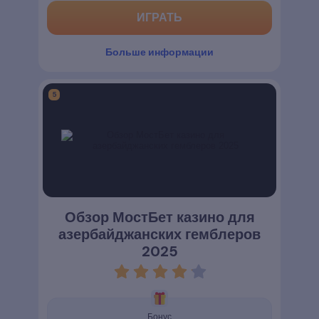
ИГРАТЬ
Больше информации
Обзор МостБет казино для
азербайджанских гемблеров
2025
rating
4.2
Бонус