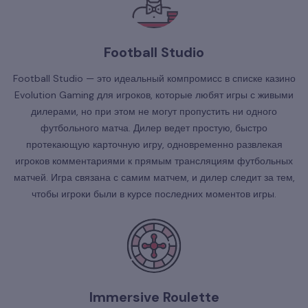
Football Studio
Football Studio — это идеальный компромисс в списке казино
Evolution Gaming для игроков, которые любят игры с живыми
дилерами, но при этом не могут пропустить ни одного
футбольного матча. Дилер ведет простую, быстро
протекающую карточную игру, одновременно развлекая
игроков комментариями к прямым трансляциям футбольных
матчей. Игра связана с самим матчем, и дилер следит за тем,
чтобы игроки были в курсе последних моментов игры.
Immersive Roulette