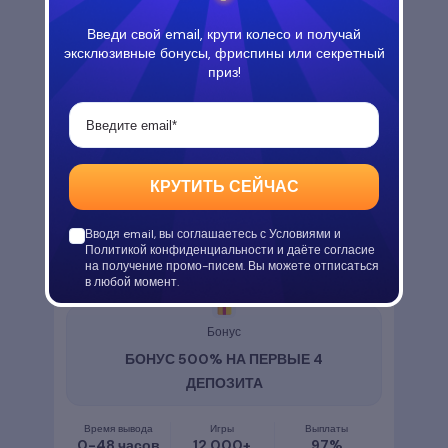
Введи свой email, крути колесо и получай
🔥
ЛУЧШЕЕ КАЗИНО
эксклюзивные бонусы, фриспины или секретный
приз!
КРУТИТЬ СЕЙЧАС
1win сайт: обзор букмекера и
Вводя email, вы соглашаетесь с Условиями и
онлайн-казино
Политикой конфиденциальности и даёте согласие
на получение промо-писем. Вы можете отписаться
rating
в любой момент.
4.9
Бонус
БОНУС 500% НА ПЕРВЫЕ 4
ДЕПОЗИТА
Время вывода
Игры
Выплаты
0-48 часов
12 000+
97%