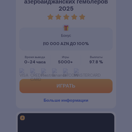
азербайджанских гемблеров
2025
rating
4.9
Бонус
|10 000 AZN ДО 100%
Время вывода
Игры
Выплаты
0-24 часа
5000+
97.8 %
ИГРАТЬ
Больше информации