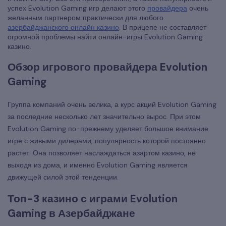
успех Evolution Gaming игр делают этого
провайдера
очень
желанным партнером практически для любого
азербайджанского онлайн казино
. В прицепе не составляет
огромной проблемы найти онлайн-игры Evolution Gaming
казино.
Обзор игрового провайдера Evolution
Gaming
Группа компаний очень велика, а курс акций Evolution Gaming
за последние несколько лет значительно вырос. При этом
Evolution Gaming по-прежнему уделяет большое внимание
игре с живыми дилерами, популярность которой постоянно
растет. Она позволяет наслаждаться азартом казино, не
выходя из дома, и именно Evolution Gaming является
движущей силой этой тенденции.
Топ-3 казино с играми Evolution
Gaming в Азербайджане