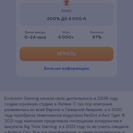
Бонус
200% ДО 4 000 ₼
Время вывода
Игры
Выплаты
0-24 часа
6 000+
97%
ИГРАТЬ
Больше информации
Evolution Gaming начала свою деятельность в 2006 году,
создав огромную студию в Латвии. С тех пор компания
развивалась по всей Европе и Северной Америке, а в 2020
году приобрела тяжеловесов индустрии NetEnt и Red Tiger. В
2021 году компания продолжила поглощение конкурентов и
выкупила Big Time Gaming, а в 2022 году та же участь ожидала
и Nolimit City. Все эти приобретения, а также популярность и