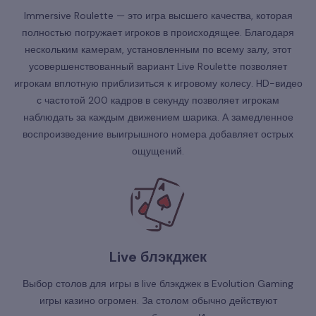
Immersive Roulette — это игра высшего качества, которая
полностью погружает игроков в происходящее. Благодаря
нескольким камерам, установленным по всему залу, этот
усовершенствованный вариант Live Roulette позволяет
игрокам вплотную приблизиться к игровому колесу. HD-видео
с частотой 200 кадров в секунду позволяет игрокам
наблюдать за каждым движением шарика. А замедленное
воспроизведение выигрышного номера добавляет острых
ощущений.
Live блэкджек
Выбор столов для игры в live блэкджек в Evolution Gaming
игры казино огромен. За столом обычно действуют