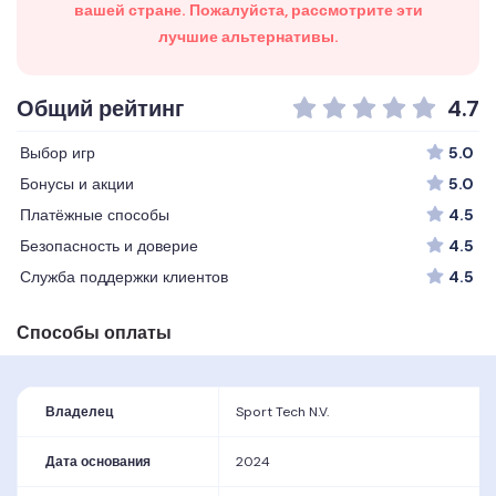
вашей стране. Пожалуйста, рассмотрите эти
лучшие альтернативы.
Общий рейтинг
4.7
rating
4.7
Выбор игр
5.0
Бонусы и акции
5.0
Платёжные способы
4.5
Безопасность и доверие
4.5
Служба поддержки клиентов
4.5
Способы оплаты
Владелец
Sport Tech N.V.
Дата основания
2024