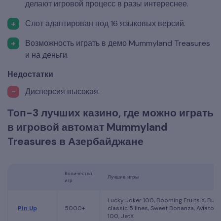
делают игровой процесс в разы интереснее.
Слот адаптирован под 16 языковых версий.
Возможность играть в демо Mummyland Treasures
и на деньги.
Недостатки
Дисперсия высокая.
Топ-3 лучших казино, где можно играть
в игровой автомат Mummyland
Treasures в Азербайджане
Количество
Лучшие игры
игр
Lucky Joker 100, Booming Fruits X, Burn
Pin Up
5000+
classic 5 lines, Sweet Bonanza, Aviator, 
100, JetX