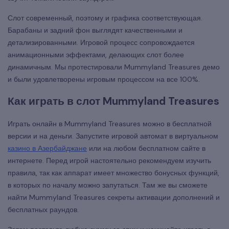
Слот современный, поэтому и графика соответствующая.
Барабаны и задний фон выглядят качественными и
детализированными. Игровой процесс сопровождается
анимационными эффектами, делающих слот более
динамичным. Мы протестировали Mummyland Treasures демо
и были удовлетворены игровым процессом на все 100%.
Как играть в слот Mummyland Treasures
Играть онлайн в Mummyland Treasures можно в бесплатной
версии и на деньги. Запустите игровой автомат в виртуальном
казино в Азербайджане
или на любом бесплатном сайте в
интернете. Перед игрой настоятельно рекомендуем изучить
правила, так как аппарат имеет множество бонусных функций,
в которых по началу можно запутаться. Там же вы сможете
найти Mummyland Treasures секреты активации дополнений и
бесплатных раундов.