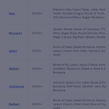
Majestic 1win, Yukon Fever, Joker Stoker
1win
6000+
Gods, Golden Dragon, Book of Truth, Ho
100, Bonanza Billion, Sugar Paradise, Su
Zodiac Wheel, Gates of Olympus, 777 B
Mostbet
5000+
Wins, Sugar Rush, Royal Secrets, Royal 
Magic Lamps, Big Bass Splash, Golden
Book of Dead, Sweet Bonanza, Starburst
1xbet
7000+
Lady’s Charm, Fire Joker, Gonzo’s Quest
Gold
Book of Ra, Lucky Lady’s Charm, Aztec 
GGbet
4000+
Goldfish, Starburst, Dead or Alive 2, Bi
Bonanza
Gonzo’s Quest, Fire Joker, Book of Dea
JoyCasino
5000+
Bonanza, Wolf Gold, Jammin’ Jars, Big 
Bonanza
Book of Dead, Sweet Bonanza, Starburst
Melbet
6000+
Lady’s Charm, Aztec Gold, Rise of Olym
Gold