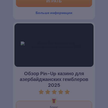
ИГРАТЬ
Больше информации
Обзор Pin-Up казино для
азербайджанских гемблеров
2025
rating
4.9
Бонус