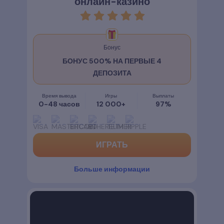
онлайн-казино
rating
4.9
Бонус
БОНУС 500% НА ПЕРВЫЕ 4
ДЕПОЗИТА
Время вывода
Игры
Выплаты
0-48 часов
12 000+
97%
ИГРАТЬ
Больше информации