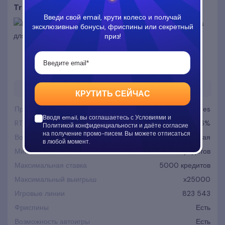
Treasures для азербайджанских игроков
Введи свой email, крути колесо и получай
эксклюзивные бонусы, фриспины или секретный
приз!
5
/5
rating
КРУТИТЬ СЕЙЧАС
5
Провайдер
Belatra Games
Вводя email, вы соглашаетесь с Условиями и
RTP
96.36%
Политикой конфиденциальности и даёте согласие
на получение промо-писем. Вы можете отписаться
Волатильность
Высокая
в любой момент.
Минимальная ставка
20 кредитов
Максимальная ставка
5000 кредитов
Максимальный выигрыш
х25000
Игровые линии
823 543
Фриспины
Есть
Возможность автоигры
Есть