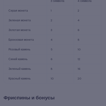
3 символа
4 символа
Серая монета
1
2
Зеленая монета
2
4
Золотая монета
3
6
Бронзовая монета
4
8
Розовый камень
5
10
Синий камень
6
12
Зеленый камень
8
16
Красный камень
10
20
Фриспины и бонусы