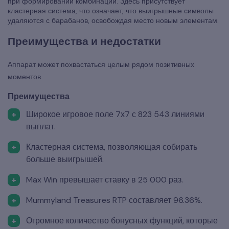
при формировании комбинаций. Здесь присутствует
кластерная система, что означает, что выигрышные символы
удаляются с барабанов, освобождая место новым элементам.
Преимущества и недостатки
Аппарат может похвастаться целым рядом позитивных
моментов.
Преимущества
Широкое игровое поле 7х7 с 823 543 линиями
выплат.
Кластерная система, позволяющая собирать
больше выигрышей.
Max Win превышает ставку в 25 000 раз.
Mummyland Treasures RTP составляет 96.36%.
Огромное количество бонусных функций, которые