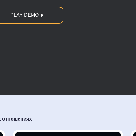
КЭШБЭК
ТЬ СЕЙЧАС
PLAY DEMO
шаетесь с Условиями и
альности и даёте согласие
исем. Вы можете отписаться
х отношениях