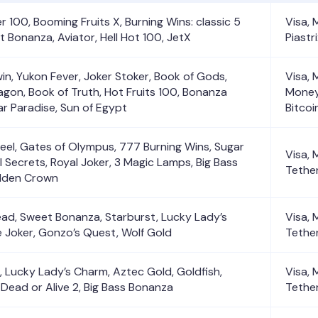
r 100, Booming Fruits X, Burning Wins: classic 5
Visa, 
t Bonanza, Aviator, Hell Hot 100, JetX
Piastr
win, Yukon Fever, Joker Stoker, Book of Gods,
Visa, 
gon, Book of Truth, Hot Fruits 100, Bonanza
Money
gar Paradise, Sun of Egypt
Bitcoi
el, Gates of Olympus, 777 Burning Wins, Sugar
Visa, 
l Secrets, Royal Joker, 3 Magic Lamps, Big Bass
Tether
olden Crown
ad, Sweet Bonanza, Starburst, Lucky Lady’s
Visa, 
e Joker, Gonzo’s Quest, Wolf Gold
Tethe
, Lucky Lady’s Charm, Aztec Gold, Goldfish,
Visa, 
 Dead or Alive 2, Big Bass Bonanza
Tether