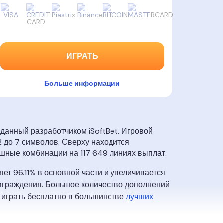
ИГРАТЬ
Больше информации
зданный разработчиком iSoftBet. Игровой
2 до 7 символов. Сверху находится
шные комбинации на 117 649 линиях выплат.
ет 96.11% в основной части и увеличивается
знаграждения. Большое количество дополнений
т играть бесплатно в большинстве
лучших