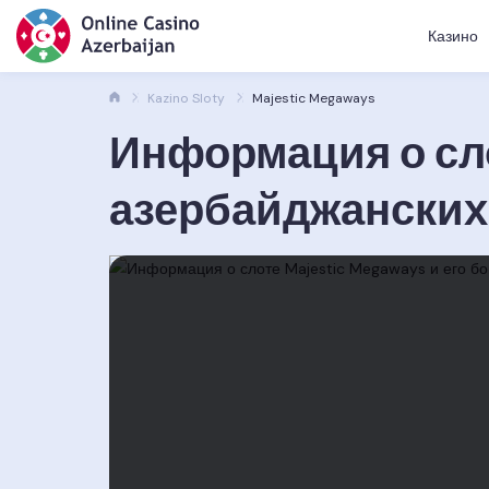
Казино
Kazino Sloty
Majestic Megaways
Информация о сло
азербайджанских
КРУТИ 
Введи свой email, к
эксклюзивные бону
секретный приз!