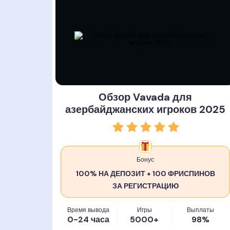
Обзор Vavada для
азербайджанских игроков 2025
rating
5
Бонус
100% НА ДЕПОЗИТ + 100 ФРИСПИНОВ
ЗА РЕГИСТРАЦИЮ
Время вывода
Игры
Выплаты
0-24 часа
5000+
98%