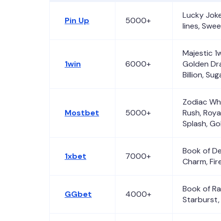
Lucky Joke
Pin Up
5000+
lines, Swee
Majestic 1
1win
6000+
Golden Dra
Billion, Su
Zodiac Whe
Mostbet
5000+
Rush, Roya
Splash, G
Book of De
1xbet
7000+
Charm, Fir
Book of Ra
GGbet
4000+
Starburst,