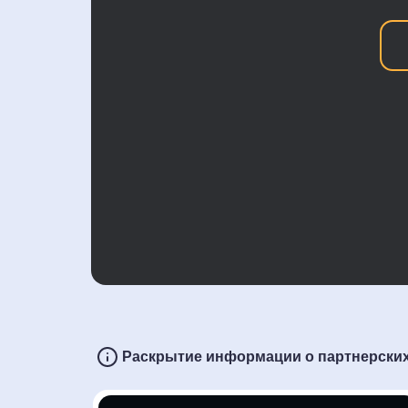
КРУТИ
Вводя email, вы согла
Политикой конфиденци
на получение промо-п
в любой момент.
Раскрытие информации о партнерски