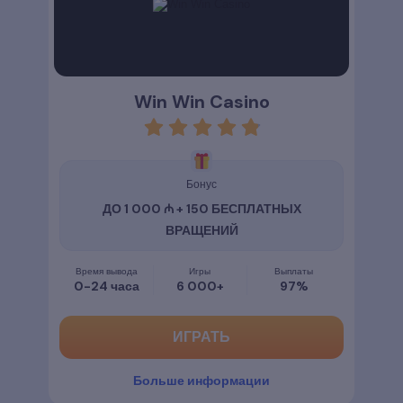
Win Win Casino
rating
4.8
Бонус
ДО 1 000 ₼ + 150 БЕСПЛАТНЫХ
ВРАЩЕНИЙ
Время вывода
Игры
Выплаты
0-24 часа
6 000+
97%
ИГРАТЬ
Больше информации