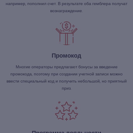
например, пополнил счет. В результате оба гемблера получат
вознаграждение.
Промокод
Многие операторы предлагают бонусы за введение
промокода, поэтому при создании учетной записи можно
ввести специальный код и получить небольшой, но приятный
приз.