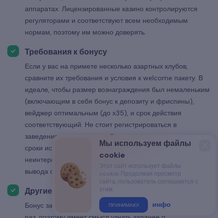
аппаратах. Лицензированные казино контролируются
регуляторами и соответствуют всем необходимым
нормам, поэтому им можно доверять.
Требования к бонусу
Если у вас на примете несколько азартных клубов,
сравните их требования и условия к welcome пакету. В
идеале, чтобы размер вознаграждения был немаленьким
(включающим в себя бонус к депозиту и фриспины),
вейджер оптимальным (до х35), и срок действия
соответствующий. Не стоит регистрироваться в
заведение, приветственный пакет которого имеет сжатые
Мы используем файлы
сроки использования, жесткие требование по отыгрышу,
Clos
cookie
moda
неинтересные игры и маленькую сумму максимального
Этот сайт использует файлы
вывода с выигрыша.
cookie. Продолжая просмотр
сайта, пользователь соглашается с
этим.
Другие бонусные предложения оператора
инфо
Бонус за регистрацию можно использовать только один
ПРИНИМАЮ!
раз, поэтому имеет смысл узнать заранее о