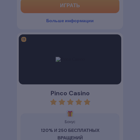
ИГРАТЬ
Больше информации
Pinco Casino
rating
4.8
Бонус
120% И 250 БЕСПЛАТНЫХ
ВРАЩЕНИЙ