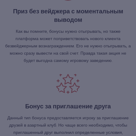
Приз без вейджера с моментальным
выводом
Как вы помните, бонусы нужно отыгрывать, но также
платформа может поприветствовать нового клиента
безвейджерным вознаграждением. Его не нужно отыгрывать, а
можно сразу вывести на свой счет. Правда такая акция не
будет выгодна самому игровому заведению.
Бонус за приглашение друга
Данный тип бонуса предоставляется игроку за приглашение
друзей в азартный клуб. Но чаще всего необходимо, чтобы
приглашенный друг выполнил определенные условия,