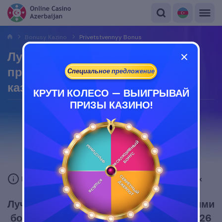
Bonusy Kazino
Privetstvennyy Bonus
Лучшие предложения с
приветственными бонусами в
Специальное предложение
казино в Азербайджане 2026
КРУТИ КОЛЕСО — ВЫИГРЫВАЙ
ПРИЗЫ КАЗИНО!
Э
К
С
К
Л
Ю
И
В
Н
Ы
Й
Б
О
Н
У
ФРИСПИНЫ
З
С
С
Е
К
Е
Т
Н
Ы
Й
Ж
Е
К
П
О
Раскрытие информации о партнерских отношениях
КЭШБЭК
Р
Д
Т
Лучшие предложения с приветственными
бонусами в казино в Азербайджане 2026