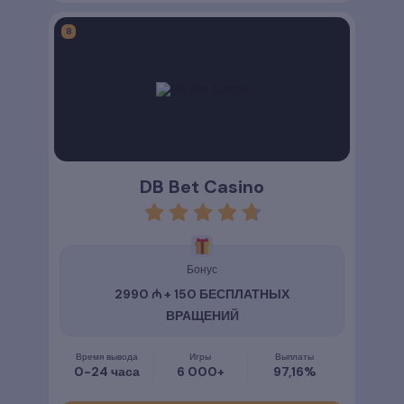
DB Bet Casino
rating
4.7
Бонус
2990 ₼ + 150 БЕСПЛАТНЫХ
ВРАЩЕНИЙ
Время вывода
Игры
Выплаты
0-24 часа
6 000+
97,16%