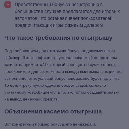
Приветственный бонус за регистрацию в
большинстве случаев предлагается для игровых
автоматов, что останавливает пользователей,
предпочитающих игры с живым дилером.
Что такое требования по отыгрышу
Под требованием для отыгрыша бонуса подразумевается
вейджер. Это коэффициент, устанавливаемый оператором
казино, например, х40, который сообщает о сумме ставок,
необходимых для возможности вывода выигрыша с акции. Без
выполнения этих условий бонус невозможно будет получить.
То есть игроку нужно сделать оборот ставок согласно
указанному коэффициенту, а только потом создавать заявку
на вывод денежных средств.
Объяснения касаемо отыгрыша
Вот конкретный пример бонуса, его вейджера и,