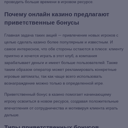
проводить больше времени в игровом ресурсе.
Почему онлайн казино предлагают
приветственные бонусы
Главная задача таких акций — привлечение новых игроков с
целью сделать казино более популярным и известным. И
самое интересное, что обе стороны остаются в плюсе: клиенту
приятно и хочется играть в этот клуб, а компания
зарабатывает деньги и имеет больше пользователей. Также
таким образом оператор может рекламировать конкретные
игровые автоматы, так как чаще всего использовать
вознаграждение можно только в определенной игре.
Приветственный бонус в казино помогает начинающему
игроку освоиться в новом ресурсе, создавая положительные
впечатления от сотрудничества и мотивируя клиента играть
дальше.
Типы приветственных бонусов