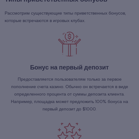
Рассмотрим существующие типы приветственных бонусов,
которые встречаются в игровых клубах.
Бонус на первый депозит
Предоставляется пользователям только за первое
пополнение счета казино. Обычно он встречается в виде
определенного процента от суммы депозита клиента.
Например, площадка может предложить 100% бонуса на
первый депозит до $1000.